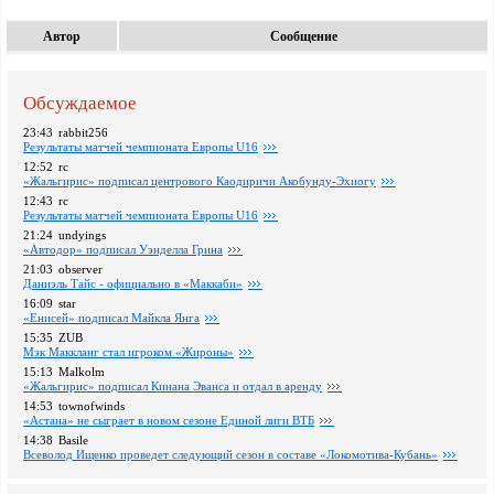
Автор
Сообщение
Обсуждаемое
23:43
rabbit256
Pезультаты матчей чемпионата Европы U16
12:52
rc
«Жальгирис» подписал центрового Каодиричи Акобунду-Эхиогу
12:43
rc
Pезультаты матчей чемпионата Европы U16
21:24
undyings
«Автодор» подписал Уэнделла Грина
21:03
observer
Даниэль Тайс - официально в «Маккаби»
16:09
star
«Енисей» подписал Майкла Янга
15:35
ZUB
Мэк Маккланг стал игроком «Жироны»
15:13
Malkolm
«Жальгирис» подписал Кинана Эванса и отдал в аренду
14:53
townofwinds
«Астана» не сыграет в новом сезоне Единой лиги ВТБ
14:38
Basile
Всеволод Ищенко проведет следующий сезон в составе «Локомотива-Кубань»