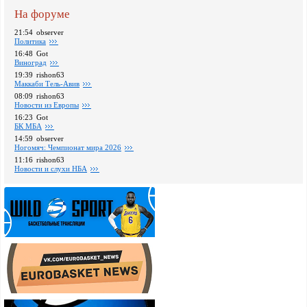
На форуме
21:54
observer
Политика
16:48
Got
Виноград
19:39
rishon63
Маккаби Тель-Авив
08:09
rishon63
Новости из Европы
16:23
Got
БК МБА
14:59
observer
Ногомяч: Чемпионат мира 2026
11:16
rishon63
Новости и слухи НБА