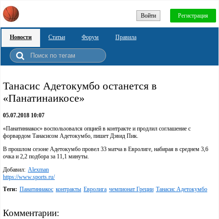
Войти
Регистрация
Новости
Статьи
Форум
Правила
Танасис Адетокумбо останется в
«Панатинаикосе»
05.07.2018 10:07
«Панатиниакос» воспользовался опцией в контракте и продлил соглашение с
форвардом Танасисом Адетокумбо, пишет Дэвид Пик.
В прошлом сезоне Адетокумбо провел 33 матча в Евролиге, набирая в среднем 3,6
очка и 2,2 подбора за 11,1 минуты.
Добавил:
Alexman
https://www.sports.ru/
Теги:
Панатиниакос
контракты
Евролига
чемпионат Греции
Танасис Адетокумбо
Комментарии: