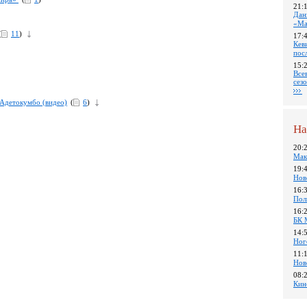
21:
Дан
«Ма
(
11
)
17:
Кев
пос
15:
Все
сез
 Адетокумбо (видео)
(
6
)
На
20:
Мак
19:
Нов
16:
Пол
16:
БК 
14:
Ног
11:
Нов
08:
Кин