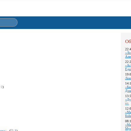
Об
22:
«Ло
Але
22:
«Ас
Еди
19:
Лон
14:
0
)
«Ба
Дэм
13:
«Ду
12:
«Ма
Бэй
08:
«Ма
Му
 мира»
(
1
)