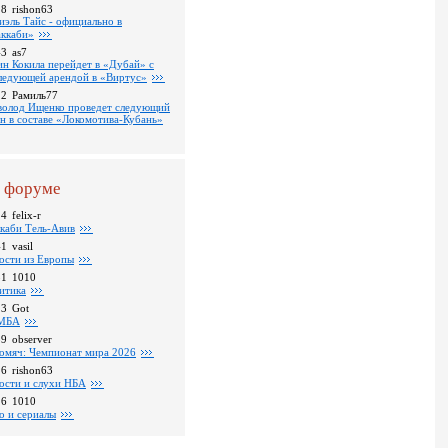
18
rishon63
иэль Тайс - официально в
ккаби»
43
as7
ин Кокила перейдет в «Дубай» с
ледующей арендой в «Виртус»
22
Рамиль77
волод Ищенко проведет следующий
он в составе «Локомотива-Кубань»
 форуме
24
felix-r
каби Тель-Авив
41
vasil
ости из Европы
31
1010
итика
23
Got
МБА
59
observer
омяч: Чемпионат мира 2026
16
rishon63
ости и слухи НБА
26
1010
о и сериалы