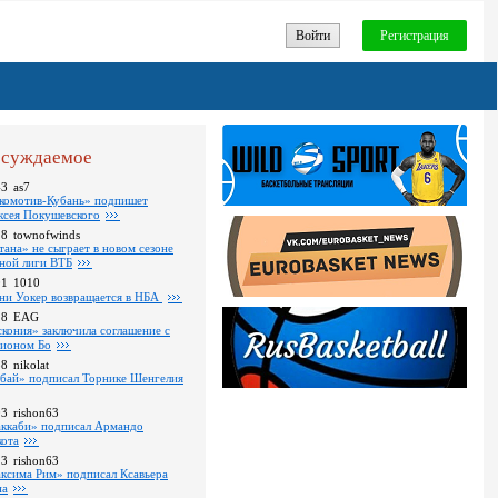
Войти
Регистрация
суждаемое
43
as7
комотив-Кубань» подпишет
ксея Покушевского
28
townofwinds
тана» не сыграет в новом сезоне
ной лиги ВТБ
01
1010
ни Уокер возвращается в НБА
18
EAG
скония» заключила соглашение с
ионом Бо
58
nikolat
бай» подписал Торнике Шенгелия
03
rishon63
ккаби» подписал Армандо
кота
13
rishon63
ксима Рим» подписал Ксавьера
на