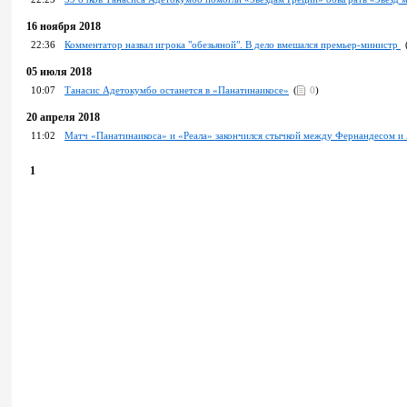
16 ноября 2018
22:36
Комментатор назвал игрока "обезьяной". В дело вмешался премьер-министр
05 июля 2018
10:07
Танасис Адетокумбо останется в «Панатинаикосе»
(
0
)
20 апреля 2018
11:02
Матч «Панатинаикоса» и «Реала» закончился стычкой между Фернандесом и
1