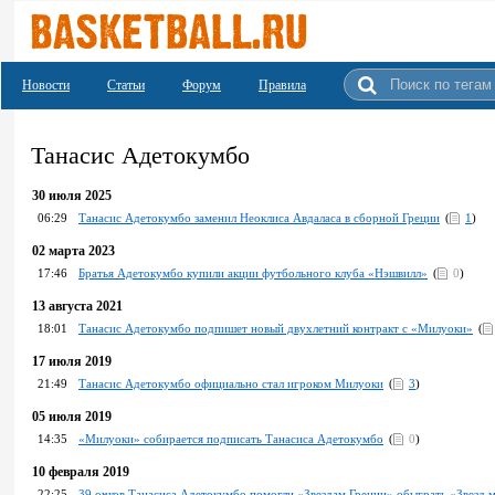
Новости
Статьи
Форум
Правила
Танасис Адетокумбо
30 июля 2025
06:29
Танасис Адетокумбо заменил Неоклиса Авдаласа в сборной Греции
(
1
)
02 марта 2023
17:46
Братья Адетокумбо купили акции футбольного клуба «Нэшвилл»
(
0
)
13 августа 2021
18:01
Танасис Адетокумбо подпишет новый двухлетний контракт с «Милуоки»
(
17 июля 2019
21:49
Танасис Адетокумбо официально стал игроком Милуоки
(
3
)
05 июля 2019
14:35
«Милуоки» собирается подписать Танасиса Адетокумбо
(
0
)
10 февраля 2019
22:25
39 очков Танасиса Адетокумбо помогли «Звездам Греции» обыграть «Звезд