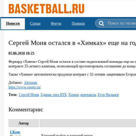
Новости
Статьи
Форум
Правила
Сергей Моня остался в «Химках» еще на го
05.06.2018 10:25
Форвард «Химок» Сергей Моня остался в составе подмосковной команды еще на од
контракте 35-летнего капитана, позволяющей пролонгировать соглашение до конц
Также «Химки» автоматически продлили контракт с 32-летним защитником Егоро
Добавил:
Alexman
https://www.sports.ru/
Теги:
Сергей Моня
Единая лига ВТБ
Химки
контракты
Егор Вяльцев
Комментарии:
Автор
LKom
Хороший выбор и хороший игрок