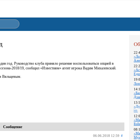
д
Об
22:
«Ло
Але
ин год. Руководство клуба приняло решение воспользоваться опцией в
22:
а сезона-2018/19, сообщил «Известиям» агент игрока Вадим Михалевский.
«Ас
Еди
м Вяльцевым.
19:
Лон
14:
«Ба
Дэм
13:
«Ду
12:
«Ма
Бэй
Сообщение
08:
«Ма
06.06.2018 12:59
#
Му