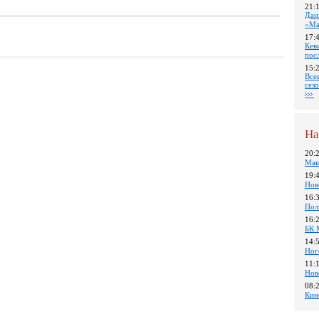
21:
Дан
«Ма
17:
Кев
пос
15:
Все
сез
На
20:
Мак
19:
Нов
16:
Пол
16:
БК 
14:
Ног
11:
Нов
08:
Кин