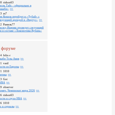
18
rishon63
иэль Тайс - официально в
ккаби»
43
as7
ин Кокила перейдет в «Дубай» с
ледующей арендой в «Виртус»
22
Рамиль77
волод Ищенко проведет следующий
он в составе «Локомотива-Кубань»
 форуме
24
felix-r
каби Тель-Авив
41
vasil
ости из Европы
31
1010
итика
23
Got
МБА
59
observer
омяч: Чемпионат мира 2026
16
rishon63
ости и слухи НБА
26
1010
о и сериалы