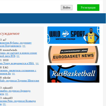
Войти
Регистрация
суждаемое
43
as7
комотив-Кубань» подпишет
ксея Покушевского
28
townofwinds
тана» не сыграет в новом сезоне
ной лиги ВТБ
01
1010
ни Уокер возвращается в НБА
18
EAG
скония» заключила соглашение с
ионом Бо
58
nikolat
бай» подписал Торнике Шенгелия
03
rishon63
ккаби» подписал Армандо
кота
13
rishon63
ксима Рим» подписал Ксавьера
на