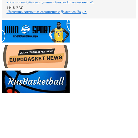
«Локомотив-Кубань» подпишет Алексея Покушевского
14:18
EAG
«Баскония» заключила соглашение с Дэмионом Бо