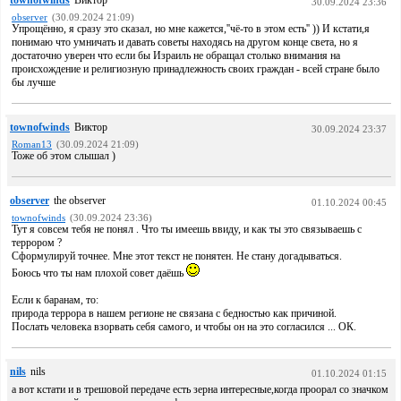
townofwinds
Виктор
30.09.2024 23:36
observer
(30.09.2024 21:09)
Упрощённо, я сразу это сказал, но мне кажется,''чё-то в этом есть'' )) И кстати,я
понимаю что умничать и давать советы находясь на другом конце света, но я
достаточно уверен что если бы Израиль не обращал столько внимания на
происхождение и религиозную принадлежность своих граждан - всей стране было
бы лучше
townofwinds
Виктор
30.09.2024 23:37
Roman13
(30.09.2024 21:09)
Тоже об этом слышал )
observer
the observer
01.10.2024 00:45
townofwinds
(30.09.2024 23:36)
Тут я совсем тебя не понял . Что ты имеешь ввиду, и как ты это связываешь с
террором ?
Сформулируй точнее. Мне этот текст не понятен. Не стану догадываться.
Боюсь что ты нам плохой совет даёшь
Если к баранам, то:
природа террора в нашем регионе не связана с бедностью как причиной.
Послать человека взорвать себя самого, и чтобы он на это согласился ... ОК.
nils
nils
01.10.2024 01:15
а вот кстати и в трешовой передаче есть зерна интересные,когда проорал со значком