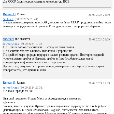
Да. СССР были террористами за много лет до ВОВ.
Roman13
Roman
30.09.2024 21:00
SlobbaN
(30.09.2024 20:44)
Я спрашиваю конкретно про ВОВ. Должны ли были СССР продолжать войну после
выхода к государственной границе. И заодно, пруфы о терроризме Израиля.
observer
the observer
30.09.2024 21:09
townofwinds
(30.09.2024 19:38)
ОК. Так не только ты считаешь. Я сразу об этом сказал.
Но я считаю что это слишком шаблонно и упрощённо.
По крайней мере природа террора в нашем регионе другая. Повторю, средний
уровень жизни арабов в Израиле, арабов в Газе (особенно когда мы её
контролировали) выше чем у многих мусульман.
Кроме того, лозунги с которыми они идуть взрывать автобусы, убивать людей
говорят о том, что причины иные.
Roman13
Roman
30.09.2024 21:09
townofwinds
(30.09.2024 20:31)
Не знаю, правда ли но:
Бывший президент Ирана Махмуд Ахмадинежад в интервью
@cnnturk
заявил, что спецслужбы Ирана создали специальное подразделение для борьбы с
действующим в Иране «Моссадом». Однако, оказывается, что глава этого
подразделения сам был агентом Моссада вместе с 20 другими агентами, которые