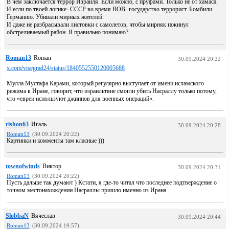
В чем заключается террор Израиля. Если можно, с пруфами. Только не от хамаса.
И если по твоей логике- СССР во время ВОВ- государство террорист. Бомбили
Германию. Убивали мирных жителей.
И даже не разбрасывали листовки с самолетов, чтобы мирняк покинул
обстреливаемый район. Я правильно понимаю?
Roman13
Roman
30.09.2024 20:22
x.com/visegrad24/status/1840552550120005688
Мулла Мустафа Карами, который регулярно выступает от имени исламского
режима в Иране, говорит, что израильтяне смогли убить Насраллу только потому,
что «евреи используют джиннов для военных операций».
rishon63
Игаль
30.09.2024 20:28
Roman13
(30.09.2024 20:22)
Картинки и комменты там класные )))
townofwinds
Виктор
30.09.2024 20:31
Roman13
(30.09.2024 20:22)
Пусть дальше так думают ) Кстати, я где-то читал что последнее подтверждение о
точном местонахождении Насраллы пришло именно из Ирана
SlobbaN
Вячеслав
30.09.2024 20:44
Roman13
(30.09.2024 19:57)