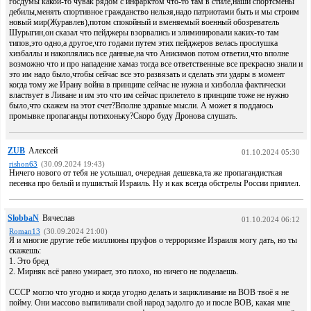
госдумы какой-то чувак рядом с инфарктом что-то там в стиле,наши спортсмены
дебилы,менять спортивное гражданство нельзя,надо патриотами быть и мы строим
новый мир(Журавлев),потом спокойный и вменяемый военный обозреватель
Шурыгин,он сказал что пейджеры взорвались и элиминировали каких-то там
типов,это одно,а другое,что годами путем этих пейджеров велась прослушка
хизбаллы и накоплялись все данные,на что Анисимов потом ответил,что вполне
возможно что и про нападение хамаз тогда все ответственные все прекрасно знали и
это им надо было,чтобы сейчас все это развязать и сделать эти удары в момент
когда тому же Ирану война в принципе сейчас не нужна и хизболла фактически
властвует в Ливане и им это что им сейчас прилетело в принципе тоже не нужно
было,что скажем на этот счет?Вполне здравые мысли. А может я поддаюсь
промывке пропаганды потихоньку?Скоро буду Дронова слушать.
ZUB
Алексей
01.10.2024 05:30
rishon63
(30.09.2024 19:43)
Ничего нового от тебя не услышал, очередная дешевка,та же пропагандисткая
песенка про белый и пушистый Израиль. Ну и как всегда обстрелы России приплел.
SlobbaN
Вячеслав
01.10.2024 06:12
Roman13
(30.09.2024 21:00)
Я и многие другие тебе миллионы пруфов о терроризме Израиля могу дать, но ты
скажешь:
1. Это бред
2. Мирняк всё равно умирает, это плохо, но ничего не поделаешь.
СССР могло что угодно и когда угодно делать и зацикливание на ВОВ твоё я не
пойму. Они массово выпиливали свой народ задолго до и после ВОВ, какая мне