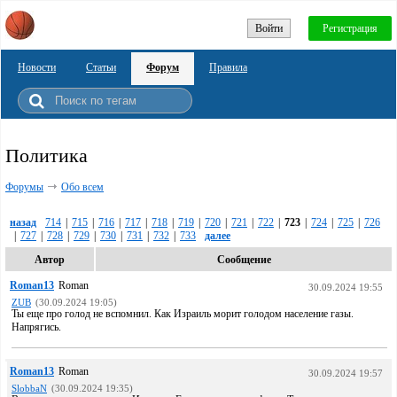
Войти
Регистрация
Новости
Статьи
Форум
Правила
Политика
Форумы
Обо всем
назад
714
|
715
|
716
|
717
|
718
|
719
|
720
|
721
|
722
|
723
|
724
|
725
|
726
|
727
|
728
|
729
|
730
|
731
|
732
|
733
далее
Автор
Сообщение
Roman13
Roman
30.09.2024 19:55
ZUB
(30.09.2024 19:05)
Ты еще про голод не вспомнил. Как Израиль морит голодом население газы.
Напрягись.
Roman13
Roman
30.09.2024 19:57
SlobbaN
(30.09.2024 19:35)