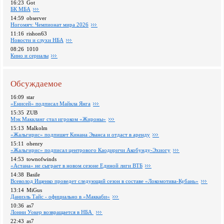
16:23
Got
БК МБА
14:59
observer
Ногомяч: Чемпионат мира 2026
11:16
rishon63
Новости и слухи НБА
08:26
1010
Кино и сериалы
Обсуждаемое
16:09
star
«Енисей» подписал Майкла Янга
15:35
ZUB
Мэк Маккланг стал игроком «Жироны»
15:13
Malkolm
«Жальгирис» подпишет Кинана Эванса и отдаст в аренду
15:11
ohenry
«Жальгирис» подписал центрового Каодиричи Акобунду-Эхиогу
14:53
townofwinds
«Астана» не сыграет в новом сезоне Единой лиги ВТБ
14:38
Basile
Всеволод Ищенко проведет следующий сезон в составе «Локомотива-Кубань»
13:14
MiGus
Даниэль Тайс - официально в «Маккаби»
10:36
as7
Лонни Уокер возвращается в НБА
22:43
as7