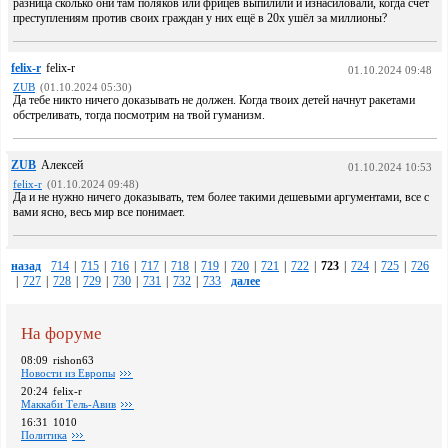
разница сколько они там поляков или фрицев выпилили и изнасиловали, когда счёт
преступлениям против своих граждан у них ещё в 20х ушёл за миллионы?
felix-r
felix-r
01.10.2024 09:48
ZUB
(01.10.2024 05:30)
Да тебе никто ничего доказывать не должен. Когда твоих детей начнут ракетами
обстреливать, тогда посмотрим на твой гуманизм.
ZUB
Алексей
01.10.2024 10:53
felix-r
(01.10.2024 09:48)
Да и не нужно ничего доказывать, тем более такими дешевыми аргументами, все с
вами ясно, весь мир все понимает.
назад
714
|
715
|
716
|
717
|
718
|
719
|
720
|
721
|
722
|
723
|
724
|
725
|
726
|
727
|
728
|
729
|
730
|
731
|
732
|
733
далее
На форуме
08:09
rishon63
Новости из Европы
20:24
felix-r
Маккаби Тель-Авив
16:31
1010
Политика