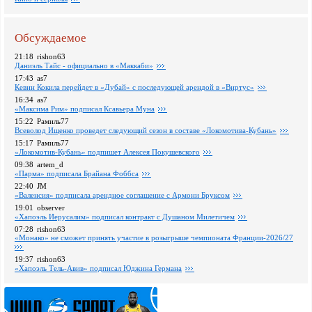
Обсуждаемое
21:18
rishon63
Даниэль Тайс - официально в «Маккаби»
17:43
as7
Кевин Кокила перейдет в «Дубай» с последующей арендой в «Виртус»
16:34
as7
«Максима Рим» подписал Ксавьера Муна
15:22
Рамиль77
Всеволод Ищенко проведет следующий сезон в составе «Локомотива-Кубань»
15:17
Рамиль77
«Локомотив-Кубань» подпишет Алексея Покушевского
09:38
artem_d
«Парма» подписала Брайана Фоббса
22:40
JM
«Валенсия» подписала арендное соглашение с Армони Бруксом
19:01
observer
«Хапоэль Иерусалим» подписал контракт с Душаном Милетичем
07:28
rishon63
«Монако» не сможет принять участие в розыгрыше чемпионата Франции-2026/27
19:37
rishon63
«Хапоэль Тель-Авив» подписал Юджина Германа