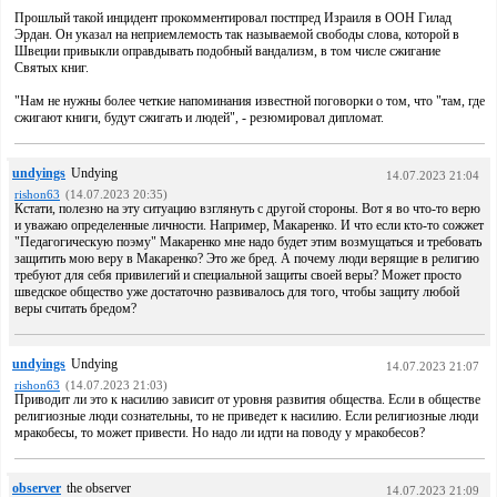
Прошлый такой инцидент прокомментировал постпред Израиля в ООН Гилад
Эрдан. Он указал на неприемлемость так называемой свободы слова, которой в
Швеции привыкли оправдывать подобный вандализм, в том числе сжигание
Святых книг.
"Нам не нужны более четкие напоминания известной поговорки о том, что "там, где
сжигают книги, будут сжигать и людей", - резюмировал дипломат.
undyings
Undying
14.07.2023 21:04
rishon63
(14.07.2023 20:35)
Кстати, полезно на эту ситуацию взглянуть с другой стороны. Вот я во что-то верю
и уважаю определенные личности. Например, Макаренко. И что если кто-то сожжет
"Педагогическую поэму" Макаренко мне надо будет этим возмущаться и требовать
защитить мою веру в Макаренко? Это же бред. А почему люди верящие в религию
требуют для себя привилегий и специальной защиты своей веры? Может просто
шведское общество уже достаточно развивалось для того, чтобы защиту любой
веры считать бредом?
undyings
Undying
14.07.2023 21:07
rishon63
(14.07.2023 21:03)
Приводит ли это к насилию зависит от уровня развития общества. Если в обществе
религиозные люди сознательны, то не приведет к насилию. Если религиозные люди
мракобесы, то может привести. Но надо ли идти на поводу у мракобесов?
observer
the observer
14.07.2023 21:09