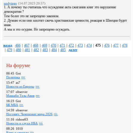
undyings
(14.07.2023 20:57)
1. А почему ты считаешь что осуждение акта сжигания книг это нарушение
демократии ?
Тем более это не запрещено законом.
2. Думаю если они захотят сжечь христианские ценности, реакция в Швеции будет
иная.
А мы и это осудим. Не запрещено осуждать.
назад
466
|
467
|
468
|
469
|
470
|
471
|
472
|
473
|
474
|
475
|
476
|
477
|
478
|
479
|
480
|
481
|
482
|
483
|
484
|
485
далее
На форуме
06:45
Got
Политика
15:47
as7
Новости из Европы
17:07
observer
Маккаби Тель-Авив
16:23
Got
БК МБА
14:59
observer
Ногомяч: Чемпионат мира 2026
11:16
rishon63
Новости и слухи НБА
08:26
1010
Кино и сериалы