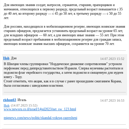
Для имеющих звания солдат, матросов, сержантов, старшин, прапорщиков и
мичманов, относящихся к первому разряду, предельный возраст повышается с 35
до 40 лет, ко второму разряду — с 45 до 50 лет, к третьему разряду — с 50 до 55
лет.
Для россиян, находящихся в мобилизационном резерве, имеющих воинские звания
старших офицеров, предлагается установить предельный возраст на уровне 65 лет,
для младших офицеров — 60 лет, а для имеющих иные звания — 55 лет. При этом
предельный возраст пребывания в мобилизационном резерве для граждан запаса,
имеющих воинские звания высших офицеров, сохраняется на уровне 70 лет.
Hoh
Дэн
14.07.2023 15:52
В Швеции члены группировки "Нордическое движение сопротивления" устроили
перфоманс перед диппредставительством Израиля. Сперва мужчины растоптали и
подожгли флаг еврейского государства, а затем подожгли и священную для иудеев
книгу - Тору.
Стоит отметить, что акция, как и в случае с ранее прошедшим сжиганием Корана,
была согласована с шведскими властями.
rishon63
Игаль
14.07.2023 16:53
Hoh
(14.07.2023 15:52)
www.newsru.co.il/israel/14jul2023/net_sw_123.html
mignews.com/news/politic/skandal-vokrug-razresheni