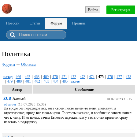
Войти
Регистрация
Новости
Статьи
Форум
Правила
Политика
Форумы
Обо всем
назад
466
|
467
|
468
|
469
|
470
|
471
|
472
|
473
|
474
|
475
|
476
|
477
|
478
|
479
|
480
|
481
|
482
|
483
|
484
|
485
далее
Автор
Сообщение
ZUB
Алексей
10.07.2023 16:15
observer
(10.07.2023 15:36)
Да вроде без переходов все, он в своем посте зачем-то меня упомянул, я
отреагировал, вроде все тихо-мирно. То что ты написал, я вообще не совсем понял
что к чему. И не понял, зачем Евгению адвокат, или у вас это так принято, сразу
налетать в поддержку..