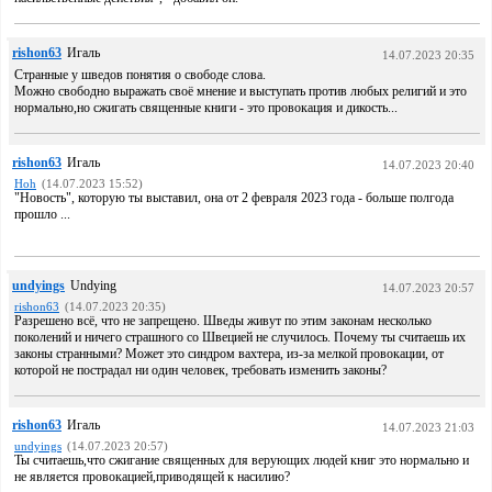
rishon63
Игаль
14.07.2023 20:35
Странные у шведов понятия о свободе слова.
Можно свободно выражать своё мнение и выступать против любых религий и это
нормально,но сжигать священные книги - это провокация и дикость...
rishon63
Игаль
14.07.2023 20:40
Hoh
(14.07.2023 15:52)
"Новость", которую ты выставил, она от 2 февраля 2023 года - больше полгода
прошло ...
undyings
Undying
14.07.2023 20:57
rishon63
(14.07.2023 20:35)
Разрешено всё, что не запрещено. Шведы живут по этим законам несколько
поколений и ничего страшного со Швецией не случилось. Почему ты считаешь их
законы странными? Может это синдром вахтера, из-за мелкой провокации, от
которой не пострадал ни один человек, требовать изменить законы?
rishon63
Игаль
14.07.2023 21:03
undyings
(14.07.2023 20:57)
Ты считаешь,что сжигание священных для верующих людей книг это нормально и
не является провокацией,приводящей к насилию?