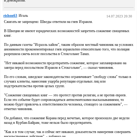
и демократии.
rishon63
Игаль
14.07.2023 20:30
Сжигать не запрещено: Шведы ответили на гнев Израиля.
В Швеции не имеют юридических возможностей запретить сожжение священных
книг.
По данным газеты "Исраэль хайом", таким образом местный чиновник на условиях
анонимности прокомментировал гнев израильтян относительно того, что полиция
разрешила сжечь возле посольства в Стокгольме Танах.
"Нет никакой возможности предотвратить сожжение, которое запланировано на
завтра перед посольством Израиля в Стокгольме", — сказал чиновник.
По его словам, шведское законодательство ограничивает "свободу слова" только в
случаях клеветы, нанесения ущерба репутации отдельных лиц или
подстрекательства против целых групп.
"Сожжение священных книг — это протест против религии, а не против евреев.
Если это событие будет сопровождаться антисемитскими высказываниями, то
можно будет привлечь к ответственности человека, стоящего за сожжением", —
отметил чиновник.
Он добавил, что сожжение Корана перед мечетью, которое произошло две недели
назад в Курбан-Байрам, тоже нельзя было предотвратить.
"Как и в том случае, так и сейчас нет никаких доказательств намерения совершить
насильственные действия", - добавил он.