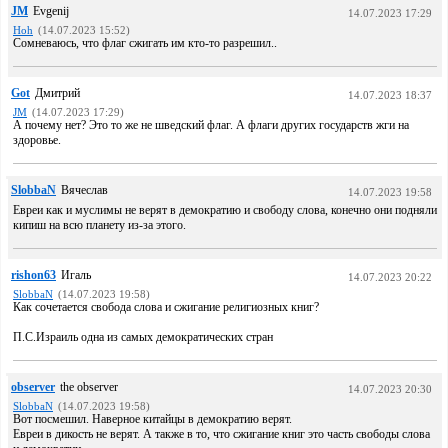
JM
Evgenij
14.07.2023 17:29
Hoh
(14.07.2023 15:52)
Сомневаюсь, что флаг сжигать им кто-то разрешил..
Got
Дмитрий
14.07.2023 18:37
JM
(14.07.2023 17:29)
А почему нет? Это то же не шведский флаг. А флаги других государств жги на
здоровье.
SlobbaN
Вячеслав
14.07.2023 19:58
Евреи как и муслимы не верят в демократию и свободу слова, конечно они подняли
кипиш на всю планету из-за этого.
rishon63
Игаль
14.07.2023 20:22
SlobbaN
(14.07.2023 19:58)
Как сочетается свобода слова и сжигание религиозных книг?
П.С.Израиль одна из самых демократических стран
observer
the observer
14.07.2023 20:30
SlobbaN
(14.07.2023 19:58)
Вот посмешил. Наверное китайцы в демократию верят.
Евреи в дикость не верят. А также в то, что сжигание книг это часть свободы слова