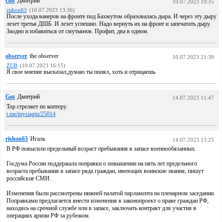
Got
Дмитрий
10.07.2023 19:35
rishon63
(10.07.2023 13:36)
После ухода ванеров на фронте под Бахмутом образовалась дыра. И через эту дыру
лезет третья ДШБ. И лезет успешно. Надо вернуть их на фронт и запечатать дыру.
Заодно и избавиться от смутьянов. Профит, два в одном.
observer
the observer
10.07.2023 21:39
ZUB
(10.07.2023 16:15)
Я свое мнение высказал,думаю ты понял, хоть и отрицаешь.
Got
Дмитрий
14.07.2023 11:47
Тор стреляет по коптеру.
t.me/mysiagin/25014
rishon63
Игаль
14.07.2023 13:25
В РФ повысили предельный возраст пребывания в запасе военнообязанных.
Госдума России поддержала поправки о повышении на пять лет предельного
возраста пребывания в запасе ряда граждан, имеющих воинские звания, пишут
российские СМИ.
Изменения были рассмотрены нижней палатой парламента на пленарном заседании.
Поправками предлагается внести изменения в законопроект о праве граждан РФ,
находясь на срочной службе или в запасе, заключать контракт для участия в
операциях армии РФ за рубежом.