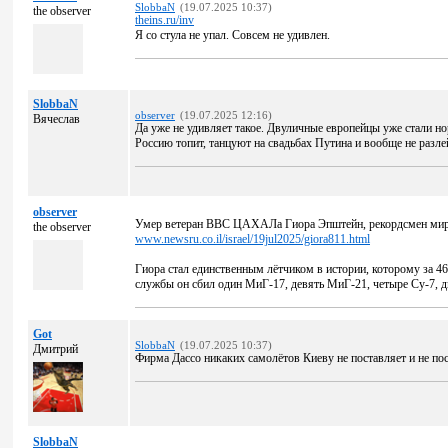
SlobbaN
(19.07.2025 10:37)
the observer
theins.ru/inv
Я со стула не упал. Совсем не удивлен.
SlobbaN
observer
(19.07.2025 12:16)
Вячеслав
Да уже не удивляет такое. Двуличные европейцы уже стали н
Россию топит, танцуют на свадьбах Путина и вообще не разле
observer
Умер ветеран ВВС ЦАХАЛа Гиора Эпштейн, рекордсмен мира
the observer
www.newsru.co.il/israel/19jul2025/giora811.html
Гиора стал единственным лётчиком в истории, которому за 46
службы он сбил один МиГ-17, девять МиГ-21, четыре Су-7, д
Got
SlobbaN
(19.07.2025 10:37)
Дмитрий
Фирма Дассо никаких самолётов Киеву не поставляет и не по
SlobbaN