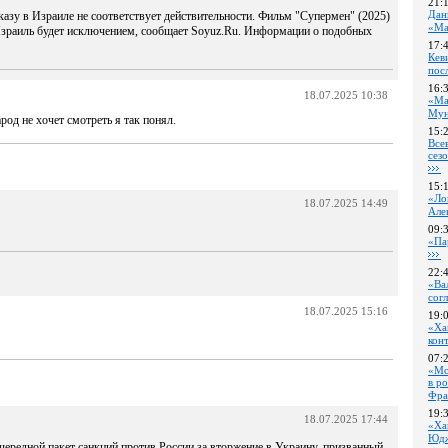
21:
Дан
казу в Израиле не соответствует действительности. Фильм "Супермен" (2025)
«Ма
о Израиль будет исключением, сообщает Soyuz.Ru. Информации о подобных
17:
Кев
пос
16:
18.07.2025 10:38
«Ма
Му
арод не хочет смотреть я так понял.
15:
Все
сез
15:
«Ло
18.07.2025 14:49
Але
09:
«Па
22:
«Ва
сог
18.07.2025 15:16
19:
«Ха
кон
07:
«Мо
в р
Фра
19:
18.07.2025 17:44
«Ха
Юдж
чередной пакет санкций против России за вторжение в Украину, призванный