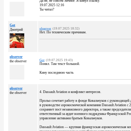
Да не, не совсем личное. Я кинул ссылку.
19.07.2025 12:16
Ты читал?
Got
observer
(19.07.2025 18:32)
Дмитрий
Нет. По техническим причинам.
observer
Got
(19.07.2025 19:43)
the observer
Понял. Там текст большой.
Кину последнюю часть
observer
4. Dassault Aviation и конфликт интересов.
the observer
Прольо сочетает работу в фонде Ковальчуков с руководящей
в руководстве аэрокосмической компании Dassault Aviation с 
сохраняет пост независимого директора, а также председателя
ответственный за аудит военного подрядчика Французской Ре
управление активами братьев Ковальчуков.
Dassault Aviation — крупная французская аэрокосмическая ко