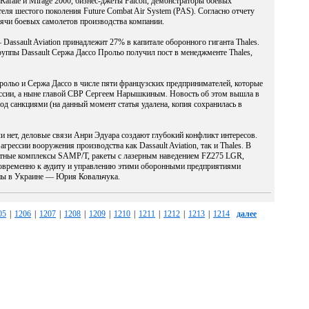
Rafale и Mirage 2000, бизнес-джеты Falcon, демонстраторы боевых
теля шестого поколения Future Combat Air System (PAS). Согласно отчету
ысячи боевых самолетов производства компании.
Dassault Aviation принадлежит 27% в капитале оборонного гиганта Thales.
руппы Dassault Сержа Дассо Прольо получил пост в менеджменте Thales,
Прольо и Сержа Дассо в числе пяти французских предпринимателей, которые
оссии, а ныне главой СВР Сергеем Нарышкиным. Новость об этом вышла в
од санкциями (на данный момент статья удалена, копия сохранилась в
 нет, деловые связи Анри Эдуара создают глубокий конфликт интересов.
рессии вооружения производства как Dassault Aviation, так и Thales. В
нитные комплексы SAMP/T, ракеты с лазерным наведением FZ275 LGR,
новременно к аудиту и управлению этими оборонными предприятиями
йны в Украине — Юрия Ковальчука.
05
|
1206
|
1207
|
1208
|
1209
|
1210
|
1211
|
1212
|
1213
|
1214
далее