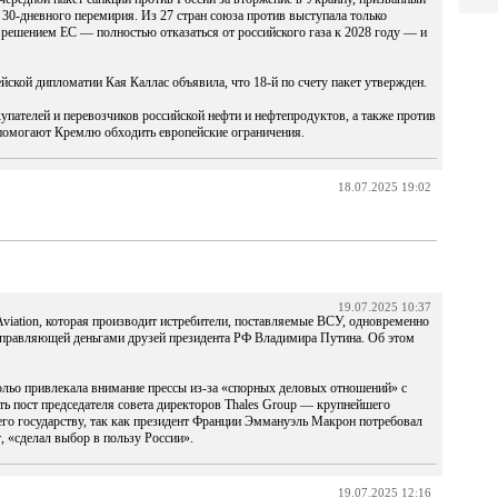
 30-дневного перемирия. Из 27 стран союза против выступала только
решением ЕС — полностью отказаться от российского газа к 2028 году — и
ейской дипломатии Кая Каллас объявила, что 18-й по счету пакет утвержден.
пателей и перевозчиков российской нефти и нефтепродуктов, а также против
 помогают Кремлю обходить европейские ограничения.
18.07.2025 19:02
19.07.2025 10:37
viation, которая производит истребители, поставляемые ВСУ, одновременно
управляющей деньгами друзей президента РФ Владимира Путина. Об этом
рольо привлекала внимание прессы из-за «спорных деловых отношений» с
ь пост председателя совета директоров Thales Group — крупнейшего
го государству, так как президент Франции Эммануэль Макрон потребовал
r, «сделал выбор в пользу России».
19.07.2025 12:16