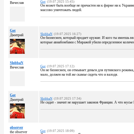
Got
(19.07.2025 15:45)
Вячеслав
Он может быть вообще не причастен ни к фирме ни к Украине
массово уничтожать людей.
Got
SlobbaN
(19.07.2025 16:27)
Дмитрий
Он бизнесмен, который продает оружие. И кого ты имеешь в
которые авиабомбами с Миражей убили определенное количес
SlobbaN
Got
(19.07.2025 17:12)
Вячеслав
Он не бизнесмен, он отмывает деньги для путинского режима, 
мало, должен на той же скамье сидеть что и валодя.
Got
SlobbaN
(19.07.2025 17:34)
Дмитрий
Не сидит - значит не нарушает законов Франции. А что мусье 
observer
Got
(19.07.2025 18:09)
the observer