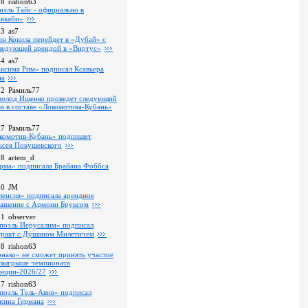
18
rishon63
иэль Тайс - официально в
ккаби»
43
as7
ин Кокила перейдет в «Дубай» с
ледующей арендой в «Виртус»
34
as7
ксима Рим» подписал Ксавьера
на
22
Рамиль77
волод Ищенко проведет следующий
он в составе «Локомотива-Кубань»
17
Рамиль77
комотив-Кубань» подпишет
ксея Покушевского
38
artem_d
рма» подписала Брайана Фоббса
40
JM
ленсия» подписала арендное
лашение с Армони Бруксом
01
observer
поэль Иерусалим» подписал
тракт с Душаном Милетичем
28
rishon63
нако» не сможет принять участие
озыгрыше чемпионата
нции-2026/27
37
rishon63
поэль Тель-Авив» подписал
ина Германа