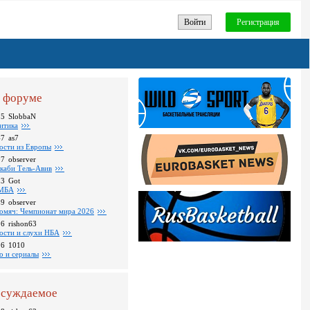
Войти
Регистрация
 форуме
25
SlobbaN
итика
47
as7
ости из Европы
07
observer
каби Тель-Авив
23
Got
МБА
59
observer
омяч: Чемпионат мира 2026
16
rishon63
ости и слухи НБА
26
1010
о и сериалы
суждаемое