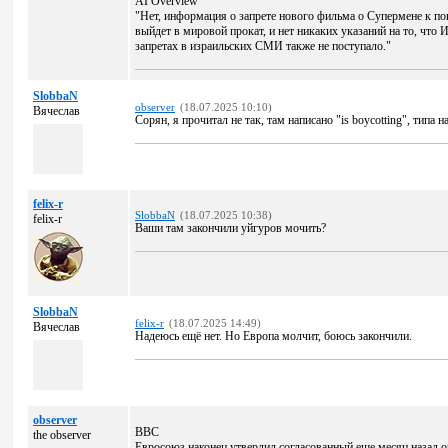
AI Overview
"Нет, информация о запрете нового фильма о Супермене к по
выйдет в мировой прокат, и нет никаких указаний на то, чт
запретах в израильских СМИ также не поступало."
SlobbaN
observer
(18.07.2025 10:10)
Вячеслав
Сорян, я прочитал не так, там написано "is boycotting", типа н
felix-r
SlobbaN
(18.07.2025 10:38)
felix-r
Ваши там закончили уйгуров мочить?
SlobbaN
felix-r
(18.07.2025 14:49)
Вячеслав
Надеюсь ещё нет. Но Европа молчит, боюсь закончили.
observer
BBC
the observer
Евросоюз наконец утвердил согласованный еще месяц назад о