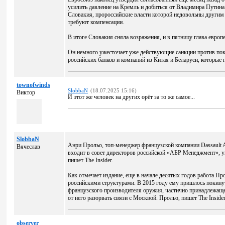
усилить давление на Кремль и добиться от Владимира Путина
Словакия, пророссийские власти которой недовольны другим 
требуют компенсации.
В итоге Словакия сняла возражения, и в пятницу глава европ
Он немного ужесточает уже действующие санкции против поку
российских банков и компаний из Китая и Беларуси, которые
townofwinds
SlobbaN
(18.07.2025 15:16)
Виктор
И этот же человек на других орёт за то же самое...
SlobbaN
Анри Прольо, топ-менеджер французской компании Dassault A
Вячеслав
входит в совет директоров российской «АБР Менеджмент», 
пишет The Insider.
Как отмечает издание, еще в начале десятых годов работа П
российскими структурами. В 2015 году ему пришлось покинут
французского производителя оружия, частично принадлежаще
от него разорвать связи с Москвой. Прольо, пишет The Inside
observer