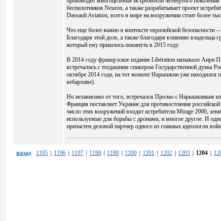
производит многоцелевые истребители четвертого поколения 
беспилотников Neuron, а также разрабатывает проект истреби
Dassault Aviation, всего в мире на вооружении стоит более т
Что еще более важно в контексте европейской безопасности — 
Благодаря этой доле, а также благодаря влиянию владельца г
который ему пришлось покинуть в 2015 году.
В 2014 году французское издание Libération называло Анри 
встречались с тогдашним спикером Государственной думы Р
октябре 2014 года, на тот момент Нарышкин уже находился п
вебархиве).
Но независимо от того, встречался Прольо с Нарышкиным или
Франция поставляет Украине для противостояния российской аг
число этих вооружений входят истребители Mirage 2000, зе
используемые для борьбы с дронами, и многое другое. И од
причастен деловой партнер одного из главных идеологов во
назад
1195
|
1196
|
1197
|
1198
|
1199
|
1200
|
1201
|
1202
|
1203
|
1204
|
12