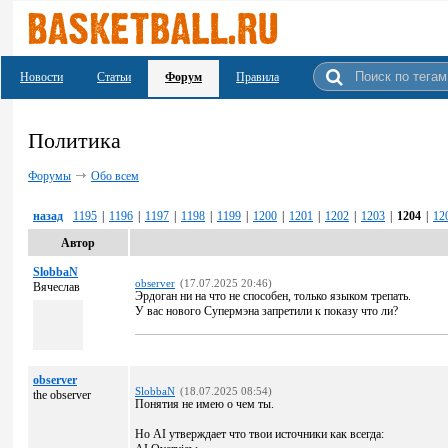
Новости
Статьи
Форум
Правила
Политика
Форумы
Обо всем
назад
1195
|
1196
|
1197
|
1198
|
1199
|
1200
|
1201
|
1202
|
1203
|
1204
|
12
Автор
SlobbaN
observer
(17.07.2025 20:46)
Вячеслав
Эрдоган ни на что не способен, только языком трепать.
У вас нового Супермэна запретили к показу что ли?
observer
SlobbaN
(18.07.2025 08:54)
the observer
Понятия не имею о чем ты.
Но AI утверждает что твои источники как всегда: