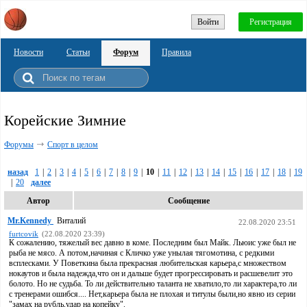
Войти
Регистрация
Новости
Статьи
Форум
Правила
Корейские Зимние
Форумы
Спорт в целом
назад
1
|
2
|
3
|
4
|
5
|
6
|
7
|
8
|
9
|
10
|
11
|
12
|
13
|
14
|
15
|
16
|
17
|
18
|
19
|
20
далее
Автор
Сообщение
Mr.Kennedy
Виталий
22.08.2020 23:51
furtcovik
(22.08.2020 23:39)
К сожалению, тяжелый вес давно в коме. Последним был Майк. Льюис уже был не
рыба не мясо. А потом,начиная с Кличко уже унылая тягомотина, с редкими
всплесками. У Поветкина была прекрасная любительская карьера,с множеством
нокаутов и была надежда,что он и дальше будет прогрессировать и расшевелит это
болото. Но не судьба. То ли действительно таланта не хватило,то ли характера,то ли
с тренерами ошибся.... Нет,карьера была не плохая и титулы были,но явно из серии
"замах на рубль,удар на копейку".