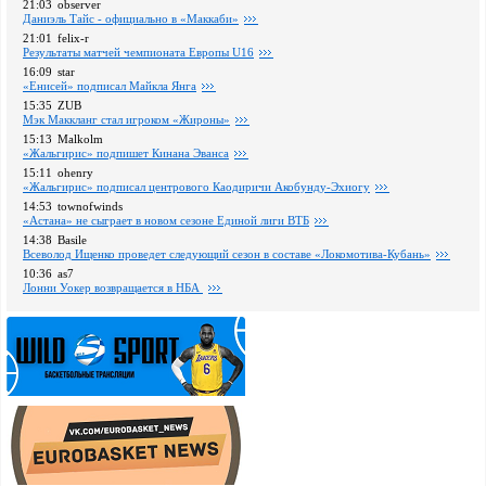
21:03
observer
Даниэль Тайс - официально в «Маккаби»
21:01
felix-r
Pезультаты матчей чемпионата Европы U16
16:09
star
«Енисей» подписал Майкла Янга
15:35
ZUB
Мэк Маккланг стал игроком «Жироны»
15:13
Malkolm
«Жальгирис» подпишет Кинана Эванса
15:11
ohenry
«Жальгирис» подписал центрового Каодиричи Акобунду-Эхиогу
14:53
townofwinds
«Астана» не сыграет в новом сезоне Единой лиги ВТБ
14:38
Basile
Всеволод Ищенко проведет следующий сезон в составе «Локомотива-Кубань»
10:36
as7
Лонни Уокер возвращается в НБА