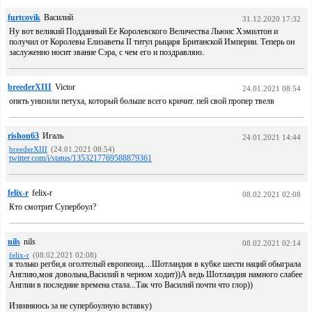
furtcovik
Василий
31.12.2020 17:32
Ну вот великий Подданный Ее Королевского Величества Льюис Хэмилтон и
получил от Королевы Елизаветы II титул рыцаря Британской Империи. Теперь он
заслуженно носит звание Сэра, с чем его и поздравляю.
breederXIII
Victor
24.01.2021 08:54
опять унизили петуха, который больше всего кричит. пей свой пропер твелв
rishon63
Игаль
24.01.2021 14:44
breederXIII
(24.01.2021 08:54)
twitter.com/i/status/1353217769588879361
felix-r
felix-r
08.02.2021 02:08
Кто смотрит Супербоул?
nils
nils
08.02.2021 02:14
felix-r
(08.02.2021 02:08)
я только регби,я оголтелый европеоид....Шотландия в кубке шести наций обыграла
Англию,моя довольна,Василий в черном ходит))А ведь Шотландия намного слабее
Англии в последние времена стала...Так что Василий почти что глор))
Извиняюсь за не супербоулную вставку)