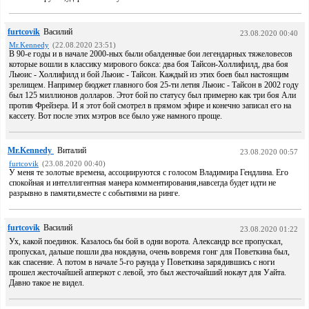
furtcovik
Василий
23.08.2020 00:40
Mr.Kennedy
(22.08.2020 23:51)
В 90-е годы и в начале 2000-ных были обалденные бои легендарных тяжеловесов
которые вошли в классику мирового бокса: два боя Тайсон-Холлифилд, два боя
Льюис - Холлифилд и бой Льюис - Тайсон. Каждый из этих боев был настоящим
зрелищем. Например бюджет главного боя 25-ти летия Льюис - Тайсон в 2002 году
был 125 миллионов долларов. Этот бой по статусу был примерно как три боя Али
против Фрейзера. И я этот бой смотрел в прямом эфире и конечно записал его на
кассету. Вот после этих мэтров все было уже намного проще.
Mr.Kennedy
Виталий
23.08.2020 00:57
furtcovik
(23.08.2020 00:40)
У меня те золотые времена, ассоциируются с голосом Владимира Гендлина. Его
спокойная и интеллигентная манера комментирования,навсегда будет идти не
разрывно в памяти,вместе с событиями на ринге.
furtcovik
Василий
23.08.2020 01:22
Ух, какой поединок. Казалось бы бой в одни ворота. Александр все пропускал,
пропускал, дальше пошли два нокдауна, очень вовремя гонг для Поветкина был,
как спасение. А потом в начале 5-го раунда у Поветкина зарядившись с ноги
прошел жесточайшей апперкот с левой, это был жесточайший нокаут для Уайта.
Давно такое не видел.