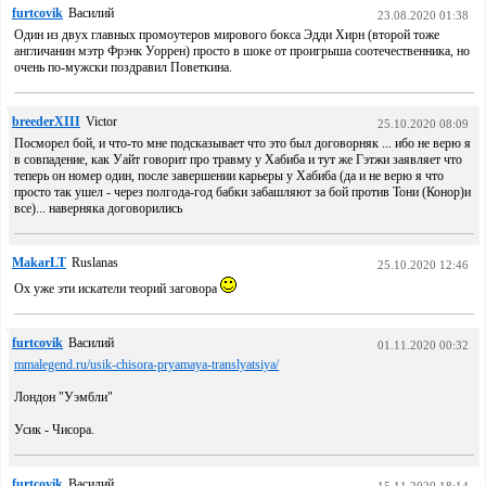
furtcovik
Василий
23.08.2020 01:38
Один из двух главных промоутеров мирового бокса Эдди Хирн (второй тоже
англичанин мэтр Фрэнк Уоррен) просто в шоке от проигрыша соотечественника, но
очень по-мужски поздравил Поветкина.
breederXIII
Victor
25.10.2020 08:09
Посморел бой, и что-то мне подсказывает что это был договорняк ... ибо не верю я
в совпадение, как Уайт говорит про травму у Хабиба и тут же Гэтжи заявляет что
теперь он номер один, после завершении карьеры у Хабиба (да и не верю я что
просто так ушел - через полгода-год бабки забашляют за бой против Тони (Конор)и
все)... наверняка договорились
MakarLT
Ruslanas
25.10.2020 12:46
Ох уже эти искатели теорий заговора
furtcovik
Василий
01.11.2020 00:32
mmalegend.ru/usik-chisora-pryamaya-translyatsiya/
Лондон "Уэмбли"
Усик - Чисора.
furtcovik
Василий