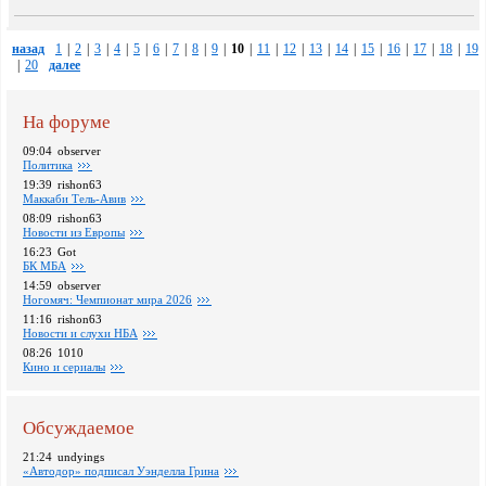
назад
1
|
2
|
3
|
4
|
5
|
6
|
7
|
8
|
9
|
10
|
11
|
12
|
13
|
14
|
15
|
16
|
17
|
18
|
19
|
20
далее
На форуме
09:04
observer
Политика
19:39
rishon63
Маккаби Тель-Авив
08:09
rishon63
Новости из Европы
16:23
Got
БК МБА
14:59
observer
Ногомяч: Чемпионат мира 2026
11:16
rishon63
Новости и слухи НБА
08:26
1010
Кино и сериалы
Обсуждаемое
21:24
undyings
«Автодор» подписал Уэнделла Грина