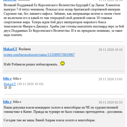
15.11.2020 18:14
Великий Подданный Ее Королевского Величества будущий Сэр Льюис Хэмилтон
выиграл 7-й титул чемпиона. Показал всю мощь британской спортивной империи.
Скромно так, без лишнего пафоса. Забавно, как американцы нелепо в своем стиле
не включили его в какой-то там очередной свой дешевой список 10 главных
спортсменов мира. Теперь ждем бой двух императоров мирового бокса
тяжеловесов Фьюри и Джошуа. Арабы уже готовы выплатить миллиард евро за бой
двух Подданных Ее Королевского Величества. И я их прекрасно понимаю, за такое
надо платить.
MakarLT
Ruslanas
29.11.2020 10:10
twitter.com/barstoolsports/status/1332899576810967
Нэйт Робинсон решил побоксировать...
felix-r
felix-r
29.11.2020 13:05
MakarLT
(29.11.2020 10:10)
:D :D
felix-r
felix-r
30.11.2020 02:53
Наши девушки взяли командное золото в многоборье на ЧЕ по художественной
гимнастике в Киеве. Правда на турнире не было главных претенденток - россиянок.
Сегодня там же наша Линой Ашрам взяла золото в многоборье.