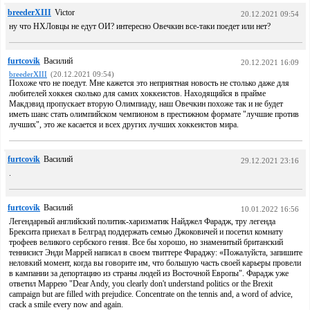
breederXIII
Victor
20.12.2021 09:54
ну что НХЛовцы не едут ОИ? интересно Овечкин все-таки поедет или нет?
furtcovik
Василий
20.12.2021 16:09
breederXIII
(20.12.2021 09:54)
Похоже что не поедут. Мне кажется это неприятная новость не столько даже для
любителей хоккея сколько для самих хоккеистов. Находящийся в прайме
Макдэвид пропускает вторую Олимпиаду, наш Овечкин похоже так и не будет
иметь шанс стать олимпийском чемпионом в престижном формате "лучшие против
лучших", это же касается и всех других лучших хоккеистов мира.
furtcovik
Василий
29.12.2021 23:16
.
furtcovik
Василий
10.01.2022 16:56
Легендарный английский политик-харизматик Найджел Фарадж, тру легенда
Брексита приехал в Белград поддержать семью Джоковичей и посетил комнату
трофеев великого сербского гения. Все бы хорошо, но знаменитый британский
теннисист Энди Маррей написал в своем твиттере Фараджу: «Пожалуйста, запишите
неловкий момент, когда вы говорите им, что большую часть своей карьеры провели
в кампании за депортацию из страны людей из Восточной Европы". Фарадж уже
ответил Маррею "Dear Andy, you clearly don't understand politics or the Brexit
campaign but are filled with prejudice. Concentrate on the tennis and, a word of advice,
crack a smile every now and again.