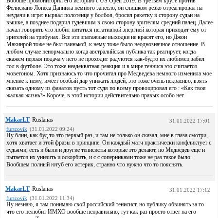
Вообще промониторил его историю с US Open 2019. В третьем круге против
Фелисиано Лопеса Даниила немного занесло, он слишком резко отреагировал на
неудачи в игре: вырвал полотенце у болбоя, бросил ракетку в сторону судьи на
вышке, а позднее подарил гудевшим в свою сторону зрителям средний палец. Далее
начал говорить что любит питаться негативной энергией которая приходит ему от
зрителей на трибунах. Все эти эпатажные выходки не красят его, но Джон
Макинрой тоже не был паинькой, к нему тоже было неоднозначное отношение. В
любом случае ненормально когда австралийская публика так реагирует, когда
скажем первая подача у него не проходит радуются как-будто их любимец забил
гол в футболе. Это тоже неадекватная реакция и в мире тенниса это считается
моветоном. Хотя признаюсь то что прочитал про Медведева немного изменила мое
мнение к нему, имеет особый дар унижать людей, это тоже очень некрасиво, взять
сказать одному из фанатов пусть тот судя по всему провоцировал его : «Как твоя
жалкая жизнь?» Короче, в этой истории действительно правых особо нет.
MakarLT
Ruslanas
31.01.2022 17:01
furtcovik
(31.01.2022 09:24)
Ну блин, как буд то это первый раз, и там не только он сказал, мне в глаза смотри,
хотя хватает и этой фразы в принципе. Он каждый матч практически конфликтует с
судьями, есть и были и другие тенисисты которые это делают, но Медведев еще и
пытается их унизить и оскорбить, и с с соперниками тоже не раз такое было.
Вообщем полный ютуб его истерик, странно что нужно что то пояснять.
MakarLT
Ruslanas
31.01.2022 17:12
furtcovik
(31.01.2022 11:34)
Ну незнаю, я там понимаю свой российский тенисист, но публику обвинять за то
что его нелюбит ИМХО вообще неправильно, тут как раз просто ответ на его