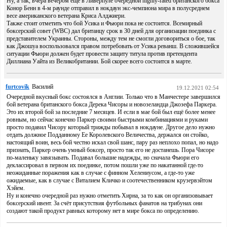
Ну, а так, вчера вечером ещё в Ливерпуле очередной highly-rated британского бокса
Конор Бенн в 4-м раунде отправил в нокдаун экс-чемпиона мира в полусреднем
весе американского ветерана Криса Алджиери.
Также стоит отметить что бой Усика и Фьюри пока не состоится. Всемирный
боксерский совет (WBC) дал британцу срок в 30 дней для организации поединка с
представителем Украины. Стороны, между тем не смогли договориться о бое, так
как Джошуа воспользовался правом потребовать от Усика реванш. В сложившейся
ситуации Фьюри должен будет провести защиту титула против претендента
Диллиана Уайта из Великобритании. Бой скорее всего состоится в марте.
furtcovik
Василий
19.12.2021 02:54
Очередной вкусный бокс состоялся в Англии. Только что в Манчестере завершился
бой ветерана британского бокса Дерека Чисоры и новозеландца Джозефа Паркера.
Это их второй бой за последние 7 месяцев. И если в мае бой был ещё более менее
ровным, но сейчас конечно Паркер своими быстрыми комбинациями и руками
просто подавил Чисору который трижды побывал в нокдауне. Другое дело нужно
отдать должное Подданному Ее Королевского Величества, держался он стойко,
настоящий воин, весь бой честно искал свой шанс, пару раз неплохо попал, но надо
признать, Паркер очень умный боксер, просто так его не достанешь. Пора Чисоре
по-маленьку завязывать. Подавал большие надежды, но сначала Фьюри его
деклассировал в первом их поединке, потом пошли уже по накатанной где-то
неожиданные поражения как в случае с финном Хелениусом, а где-то уже
ожидаемые, как в случае с Виталием Кличко и соотечественником крузервэйтом
Хэйем.
Ну и конечно очередной раз нужно отметить Хирна, за то как он организовывает
боксерский ивент. За счёт присутствия футбольных фанатов на трибунах они
создают такой продукт равных которому нет в мире бокса по определению.