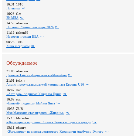
16:31
1010
Политика
16:23
Got
БК МБА
14:59
observer
Ногомяч: Чемпионат мира 2026
11:16
rishon63
Новости и слухи НБА
08:26
1010
Кино и сериалы
Обсуждаемое
21:03
observer
Даниэль Тайс - официально в «Маккаби»
21:01
felix-r
Анонс и результаты матчей чемпионата Европы U16
16:47
star
«Автодор» подписал Уэнделла Грина
16:09
star
«Енисей» подписал Майкла Янга
15:35
ZUB
Мэк Маккланг стал игроком «Жироны»
15:13
Malkolm
«Жальгирис» подпишет Кинана Эванса и отдаст в аренду
15:11
ohenry
«Жальгирис» подписал центрового Каодиричи Акобунду-Эхиогу