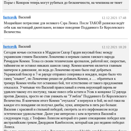
Порье с Конором теперь могут рубиться до бесконечности, на чемпиона не тянет
furtcovik
Василий
12.12.2021 17:48
Мощнейшее потрясение для великого Сэра Люиса. После ТАКОЙ развязки ведёт
себя как настоящий джентльмен, великое поведение Подданного Ее Королевского
Величества.
furtcovik
Василий
12.12.2021 18:20
Сегодня ночью состоялся в Мэддисон Сквэр Гарден вкусный бокс между
украинским гением Василием Ломаченко и верным сыном ганского народа
Ричардом Комми. Тезка со своим техническим арсеналом, работой ног, скоростью,
таймингом не оставил никаких шансов ганцу. Комми конечно является главным
панчером в дивизионе, но ведь до Ломаченко нужно было ещё добраться.
Украинский боксер в 7-м раунде отправил соперника в нокдаун, видно было что
ганец "плывет", но Ломаченко решил не добивать Комми, а ..... обратиться к
тренеру Комми чтобы тот остановил бой, тот естественно от такого предложения
отказался. Учитывая что Василий правосланый и очень верующий парень не
удивлен такому его поступку, также повел себя кстати и Усик в концовке 12 раунда
против Джошуа, просто не став унижать на "Уэмбли" Подданного Ее Королевского
Величества. В конечном итоге Комми "очухался" и вернулся в бой, но всё-таки на
каждое его попадание он получал джебы, хуки, апперкоты в пять раз больше.
Василия с красивой и стильной победой, смотреть за его перфомансом всегда
эстетическое удовольствие. Далее уже интересно с кем встретится Василий в
следующем году, с Теофимо Лопесом который его ранее сенсационно победил или
австралийским греком Джорджом Камбососом, который как раз недавно победил
Лопеса.