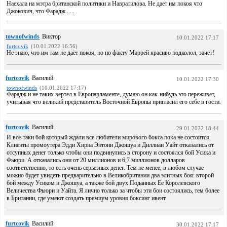
Наехала на мэтра британской политики и Навратилова. Не дает им покоя что
Джокович, что Фарадж......
townofwinds
Виктор
10.01.2022 17:17
furtcovik
(10.01.2022 16:56)
Не знаю, что им там не даёт покоя, но по факту Маррей красиво подколол, зачёт!
furtcovik
Василий
10.01.2022 17:30
townofwinds
(10.01.2022 17:17)
Фарадж и не таких вертел в Европарламенте, думаю он как-нибудь это переживет,
учитывая что великий представитель Восточной Европы пригласил его себе в гости.
furtcovik
Василий
29.01.2022 18:44
И все-таки бой который ждали все любители мирового бокса пока не состоится.
Клиенты промоутера Эдди Хирна Энтони Джошуа и Диллиан Уайт отказались от
отсупных денег только чтобы они подвинулись в сторону и состоялся бой Усика и
Фьюри. А отказались они от 20 миллионов и 6,7 миллионов долларов
соответственно, то есть очень серьезных денег. Тем не менее, в любом случае
можно будет увидеть предварительно в Великобритании два элитных боя: второй
бой между Усиком и Джошуа, а также бой двух Поданных Ее Королевского
Величества Фьюри и Уайта. Я лично только за чтобы эти бои состоялись, тем более
в Британии, где умеют создать премиум уровня боксинг ивент.
furtcovik
Василий
30.01.2022 17:17