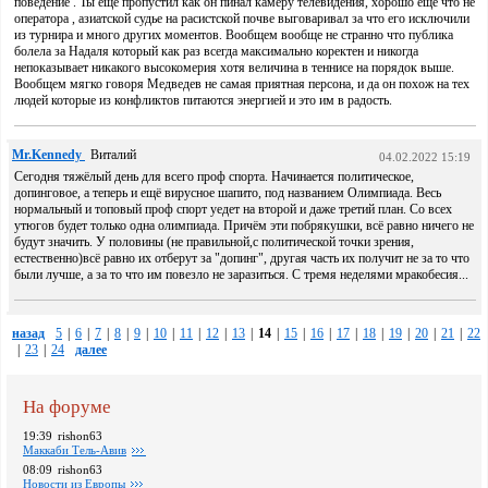
поведение . Ты еще пропустил как он пинал камеру телевидения, хорошо еще что не
оператора , азиатской судье на расистской почве выговаривал за что его исключили
из турнира и много других моментов. Вообщем вообще не странно что публика
болела за Надаля который как раз всегда максимально коректен и никогда
непоказывает никакого высокомерия хотя величина в теннисе на порядок выше.
Вообщем мягко говоря Медведев не самая приятная персона, и да он похож на тех
людей которые из конфликтов питаются энергией и это им в радость.
Mr.Kennedy
Виталий
04.02.2022 15:19
Сегодня тяжёлый день для всего проф спорта. Начинается политическое,
допинговое, а теперь и ещё вирусное шапито, под названием Олимпиада. Весь
нормальный и топовый проф спорт уедет на второй и даже третий план. Со всех
утюгов будет только одна олимпиада. Причём эти побрякушки, всё равно ничего не
будут значить. У половины (не правильной,с политической точки зрения,
естественно)всё равно их отберут за "допинг", другая часть их получит не за то что
были лучше, а за то что им повезло не заразиться. С тремя неделями мракобесия...
назад
5
|
6
|
7
|
8
|
9
|
10
|
11
|
12
|
13
|
14
|
15
|
16
|
17
|
18
|
19
|
20
|
21
|
22
|
23
|
24
далее
На форуме
19:39
rishon63
Маккаби Тель-Авив
08:09
rishon63
Новости из Европы