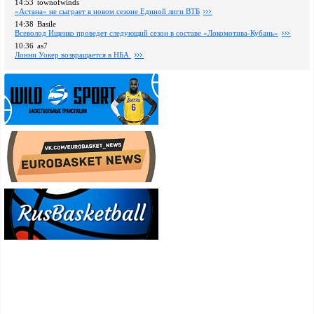
14:53
townofwinds
«Астана» не сыграет в новом сезоне Единой лиги ВТБ
14:38
Basile
Всеволод Ищенко проведет следующий сезон в составе «Локомотива-Кубань»
10:36
as7
Лонни Уокер возвращается в НБА