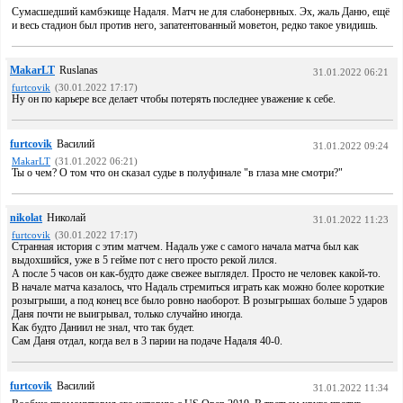
Сумасшедший камбэкище Надаля. Матч не для слабонервных. Эх, жаль Даню, ещё
и весь стадион был против него, запатентованный моветон, редко такое увидишь.
MakarLT
Ruslanas
31.01.2022 06:21
furtcovik
(30.01.2022 17:17)
Ну он по карьере все делает чтобы потерять последнее уважение к себе.
furtcovik
Василий
31.01.2022 09:24
MakarLT
(31.01.2022 06:21)
Ты о чем? О том что он сказал судье в полуфинале "в глаза мне смотри?"
nikolat
Николай
31.01.2022 11:23
furtcovik
(30.01.2022 17:17)
Странная история с этим матчем. Надаль уже с самого начала матча был как
выдохшийся, уже в 5 гейме пот с него просто рекой лился.
А после 5 часов он как-будто даже свежее выглядел. Просто не человек какой-то.
В начале матча казалось, что Надаль стремиться играть как можно более короткие
розыгрыши, а под конец все было ровно наоборот. В розыгрышах больше 5 ударов
Даня почти не выигрывал, только случайно иногда.
Как будто Даниил не знал, что так будет.
Сам Даня отдал, когда вел в 3 парии на подаче Надаля 40-0.
furtcovik
Василий
31.01.2022 11:34