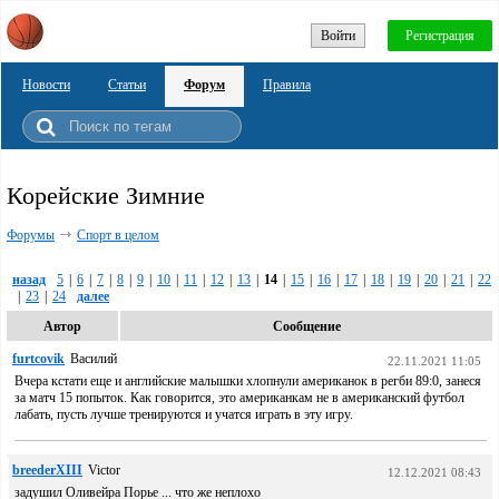
Войти
Регистрация
Новости
Статьи
Форум
Правила
Корейские Зимние
Форумы
Спорт в целом
назад
5
|
6
|
7
|
8
|
9
|
10
|
11
|
12
|
13
|
14
|
15
|
16
|
17
|
18
|
19
|
20
|
21
|
22
|
23
|
24
далее
Автор
Сообщение
furtcovik
Василий
22.11.2021 11:05
Вчера кстати еще и английские малышки хлопнули американок в регби 89:0, занеся
за матч 15 попыток. Как говорится, это американкам не в американский футбол
лабать, пусть лучше тренируются и учатся играть в эту игру.
breederXIII
Victor
12.12.2021 08:43
задушил Оливейра Порье ... что же неплохо