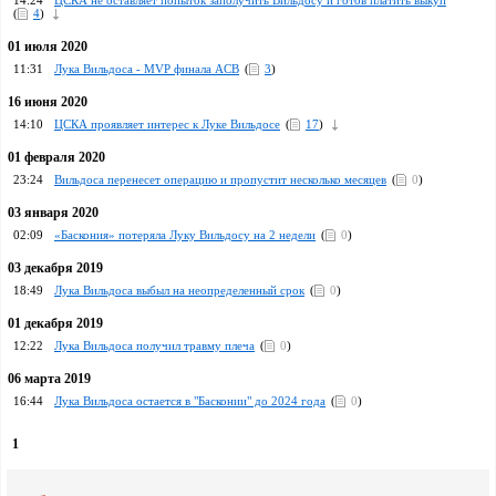
14:24
ЦСКА не оставляет попыток заполучить Вильдосу и готов платить выкуп
(
4
)
01 июля 2020
11:31
Лука Вильдоса - MVP финала ACB
(
3
)
16 июня 2020
14:10
ЦСКА проявляет интерес к Луке Вильдосе
(
17
)
01 февраля 2020
23:24
Вильдоса перенесет операцию и пропустит несколько месяцев
(
0
)
03 января 2020
02:09
«Баскония» потеряла Луку Вильдосу на 2 недели
(
0
)
03 декабря 2019
18:49
Лука Вильдоса выбыл на неопределенный срок
(
0
)
01 декабря 2019
12:22
Лука Вильдоса получил травму плеча
(
0
)
06 марта 2019
16:44
Лука Вильдоса остается в "Басконии" до 2024 года
(
0
)
1