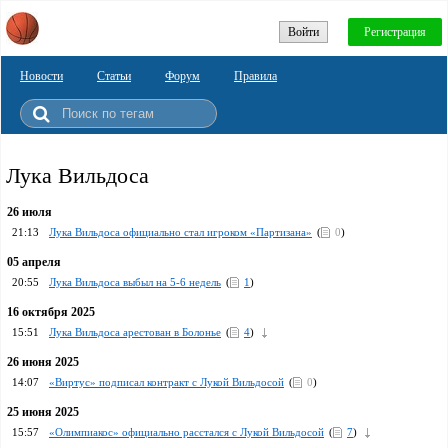
Войти
Регистрация
Новости
Статьи
Форум
Правила
Лука Вильдоса
26 июля
21:13
Лука Вильдоса официально стал игроком «Партизана»
(
0
)
05 апреля
20:55
Лука Вильдоса выбыл на 5-6 недель
(
1
)
16 октября 2025
15:51
Лука Вильдоса арестован в Болонье
(
4
)
26 июня 2025
14:07
«Виртус» подписал контракт с Лукой Вильдосой
(
0
)
25 июня 2025
15:57
«Олимпиакос» официально расстался с Лукой Вильдосой
(
7
)