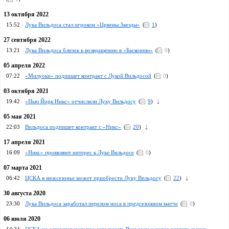
13 октября 2022
15:52
Лука Вильдоса стал игроком «Црвены Звезды»
(
1
)
27 сентября 2022
13:21
Лука Вильдоса близок к возвращению в «Басконию»
(
0
)
05 апреля 2022
07:22
«Милуоки» подпишет контракт с Лукой Вильдосой
(
0
)
03 октября 2021
19:42
«Нью Йорк Никс» отчислили Луку Вильдосу
(
9
)
05 мая 2021
22:03
Вильдоса подпишет контракт с «Никс»
(
20
)
17 апреля 2021
16:09
«Никс» проявляют интерес к Луке Вильдосе
(
0
)
07 марта 2021
06:42
ЦСКА в межсезонье может приобрести Луку Вильдосу
(
22
)
30 августа 2020
23:30
Лука Вильдоса заработал перелом носа в предсезонном матче
(
0
)
06 июля 2020