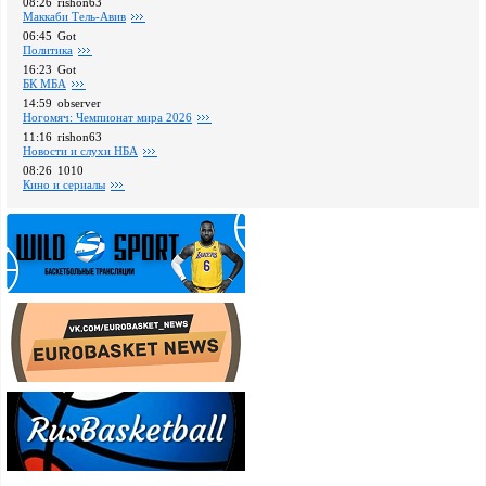
08:26
rishon63
Маккаби Тель-Авив
06:45
Got
Политика
16:23
Got
БК МБА
14:59
observer
Ногомяч: Чемпионат мира 2026
11:16
rishon63
Новости и слухи НБА
08:26
1010
Кино и сериалы