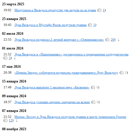
23 марта 2025
19:02
Милутинов и Вильдоса пропустят две недели из-за травм
(
1
)
25 января 2025
10:45
Лука Вильдоса и Мустафа Фалль получили травмы
(
1
)
02 июля 2024
22:55
Лука Вильдоса подписал 2-летний контракт с «Олимпиакосом»
(
20
)
01 июля 2024
21:52
Лука Вильдоса и «Панатинаикос» договорились о прекращении сотрудничества
(
5
)
17 мая 2024
20:38
«Црвена Звезда» собирается подписать разыгрывающего Луку Вильдосу
(
0
)
15 января 2024
17:49
Лука Вильдоса выплатит 1 миллион евро «Басконии»
(
0
)
09 января 2024
18:37
Лука Вильдоса успешно перенес операцию на колене
(
0
)
07 января 2024
21:52
Матиас Лессор и Лука Вильдоса получили травмы в матче чемпионата Греции
(
12
)
08 ноября 2023