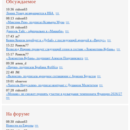
Обсуждаемое
10:36
rishon63
Лонни Уокер возвращается в НБА
08:13
rishon63
«Максима Рим» подписал Ксавьера Муна
21:18
rishon63
Даниэль Тайс - официально в «Маккаби»
17:43
as7
Кевин Кокила перейдет в «Дубай» с последующей арендой в «Виртус»
15:22
Рамиль77
Всеволод Ищенко проведет следующий сезон в составе «Локомотива-Кубань»
15:17
Рамиль77
«Локомотив-Кубань» подпишет Алексея Покушевского
09:38
artem_d
«Парма» подписала Брайана Фоббса
22:40
JM
«Валенсия» подписала арендное соглашение с Армони Бруксом
19:01
observer
«Хапоэль Иерусалим» подписал контракт с Душаном Милетичем
07:28
rishon63
«Монако» не сможет принять участие в розыгрыше чемпионата Франции-2026/27
На форуме
08:30
rishon63
Новости из Европы