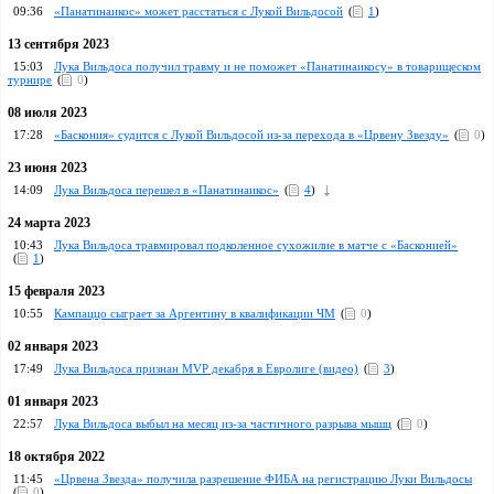
09:36
«Панатинаикос» может расстаться с Лукой Вильдосой
(
1
)
13 сентября 2023
15:03
Лука Вильдоса получил травму и не поможет «Панатинаикосу» в товарищеском
турнире
(
0
)
08 июля 2023
17:28
«Баскония» судится с Лукой Вильдосой из-за перехода в «Црвену Звезду»
(
0
)
23 июня 2023
14:09
Лука Вильдоса перешел в «Панатинаикос»
(
4
)
24 марта 2023
10:43
Лука Вильдоса травмировал подколенное сухожилие в матче с «Басконией»
(
1
)
15 февраля 2023
10:55
Кампаццо сыграет за Аргентину в квалификации ЧМ
(
0
)
02 января 2023
17:49
Лука Вильдоса признан MVP декабря в Евролиге (видео)
(
3
)
01 января 2023
22:57
Лука Вильдоса выбыл на месяц из-за частичного разрыва мышц
(
0
)
18 октября 2022
11:45
«Црвена Звезда» получила разрешение ФИБА на регистрацию Луки Вильдосы
(
0
)