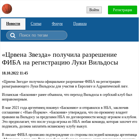
Войти
Регистрация
Новости
Статьи
Форум
Правила
«Црвена Звезда» получила разрешение
ФИБА на регистрацию Луки Вильдосы
18.10.2022 11:45
«Црвена Звезда» получила официальное разрешение ФИБА на регистрацию
разыгрывающего Луки Вильдосы для участия в Евролиге и Адриатической лиге.
Испанская «Баскония» ранее объявила, что переход Вильдосы в сербский клуб был
неправомерным.
В мае 2021 года аргентинец покинул «Басконию» и отправился в НБА, заключив
соглашение с «Нью-Йорком». «Баскония» утверждала, что по-прежнему владеет
правами на Вильдосу за пределами НБА по договоренности между игроком и клубом.
Это предполагает, что после ухода игрока из НБА любая команда, которая захочет его
подписать, должна заплатить испанскому клубу выкуп.
В письме ФИБА прописано подтверждение со стороны последней команды аргентинца