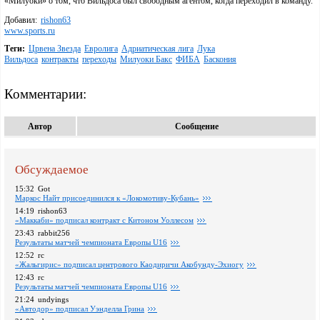
«Милуоки» о том, что Вильдоса был свободным агентом, когда переходил в команду.
Добавил:
rishon63
www.sports.ru
Теги:
Црвена Звезда
Евролига
Адриатическая лига
Лука
Вильдоса
контракты
переходы
Милуоки Бакс
ФИБА
Баскония
Комментарии:
Автор
Сообщение
Обсуждаемое
15:32
Got
Маркос Найт присоединился к «Локомотиву-Кубань»
14:19
rishon63
«Маккаби» подписал контракт с Китоном Уоллесом
23:43
rabbit256
Pезультаты матчей чемпионата Европы U16
12:52
rc
«Жальгирис» подписал центрового Каодиричи Акобунду-Эхиогу
12:43
rc
Pезультаты матчей чемпионата Европы U16
21:24
undyings
«Автодор» подписал Уэнделла Грина