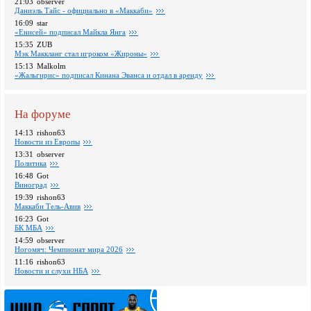
21:03
observer
Даниэль Тайс - официально в «Маккаби»
16:09
star
«Енисей» подписал Майкла Янга
15:35
ZUB
Мэк Маккланг стал игроком «Жироны»
15:13
Malkolm
«Жальгирис» подписал Кинана Эванса и отдал в аренду
На форуме
14:13
rishon63
Новости из Европы
13:31
observer
Политика
16:48
Got
Виноград
19:39
rishon63
Маккаби Тель-Авив
16:23
Got
БК МБА
14:59
observer
Ногомяч: Чемпионат мира 2026
11:16
rishon63
Новости и слухи НБА