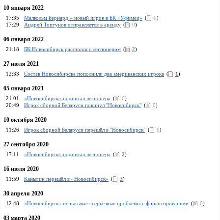
10 января 2022
17:35
Малкольм Бернард – новый игрок в БК «Уфимец»
(
0
)
17:29
Андрей Топтунов отправляется в аренду
(
0
)
06 января 2022
21:18
БК Новосибирск расстался с легионером
(
2
)
27 июля 2021
12:33
Состав Новосибирска пополнили два американских игрока
(
1
)
05 января 2021
21:01
«Новосибирск» подписал легионера
(
0
)
20:49
Игрок сборной Беларуси покинул "Новосибирск"
(
0
)
10 октября 2020
11:26
Игрок сборной Беларуси перешёл в "Новосибирск"
(
0
)
27 сентября 2020
17:11
«Новосибирск» подписал легионера
(
2
)
16 июля 2020
11:59
Каныгин перешёл в «Новосибирск»
(
3
)
30 апреля 2020
12:48
«Новосибирск» испытывает серьезные проблемы с финансированием
(
0
)
03 марта 2020