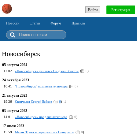
Войти
Регистрация
Новости
Статьи
Форум
Правила
Новосибирск
05 августа 2024
17:02
«Новосибирск» усилится Си Джей Уайтом
(
0
)
24 октября 2023
10:41
"Новосибирск" подписал легионера
(
0
)
21 августа 2023
19:26
Скончался Сергей Бабков
(
6
)
03 августа 2023
14:01
«Новосибирск» продлил легионера
(
0
)
17 июля 2023
15:59
Малик Трент возвращается в Суперлигу
(
0
)