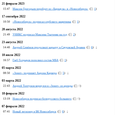
21 февраля 2023
15:47
Максим Григорьев перейдет из «Барнаула» в «Новосибирск»
(
1
)
17 сентября 2022
10:50
«Новосибирск» подписал сербского защитника
(
1
)
28 августа 2022
21:49
УНИКС подписал Максима Ткаченко на год
(
2
)
23 августа 2022
14:40
Андрей Семёнов продолжит карьеру в Саудовской Аравии
(
6
)
18 июля 2022
16:57
Глеб Голдырев пополнил состав МБА
(
1
)
05 марта 2022
08:50
«Зенит» подпишет Аарона Карвера
(
5
)
03 марта 2022
22:43
Андрей Топтунов вернулся в «Зенит» из аренды
(
0
)
18 февраля 2022
13:19
Новосибирск подписал белорусского большого
(
0
)
07 февраля 2022
07:41
Новый легионер в БК Новосибирск
(
6
)