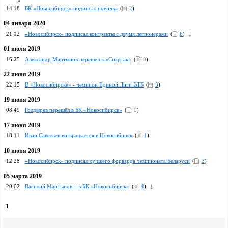
14:18
БК «Новосибирск» подписал новичка
(
2
)
04 января 2020
21:12
«Новосибирск» подписал контракты с двумя легионерами
(
6
)
01 июля 2019
16:25
Александр Мартынов перешел в «Спартак»
(
0
)
22 июня 2019
22:15
В «Новосибирске» - чемпион Единой Лиги ВТБ
(
3
)
19 июня 2019
08:49
Голдырев перешёл в БК «Новосибирск»
(
0
)
17 июня 2019
18:11
Иван Савельев возвращается в Новосибирск
(
1
)
10 июня 2019
12:28
«Новосибирск» подписал лучшего форварда чемпионата Беларуси
(
3
)
05 марта 2019
20:02
Василий Мартынов – в БК «Новосибирск»
(
4
)
1