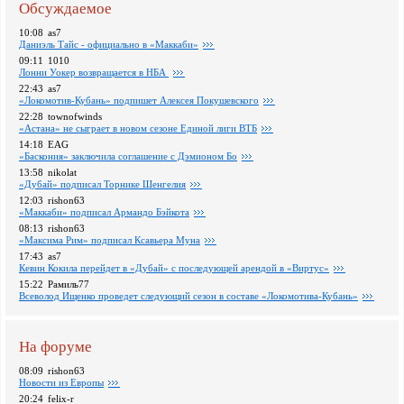
Обсуждаемое
10:08
as7
Даниэль Тайс - официально в «Маккаби»
09:11
1010
Лонни Уокер возвращается в НБА
22:43
as7
«Локомотив-Кубань» подпишет Алексея Покушевского
22:28
townofwinds
«Астана» не сыграет в новом сезоне Единой лиги ВТБ
14:18
EAG
«Баскония» заключила соглашение с Дэмионом Бо
13:58
nikolat
«Дубай» подписал Торнике Шенгелия
12:03
rishon63
«Маккаби» подписал Армандо Бэйкота
08:13
rishon63
«Максима Рим» подписал Ксавьера Муна
17:43
as7
Кевин Кокила перейдет в «Дубай» с последующей арендой в «Виртус»
15:22
Рамиль77
Всеволод Ищенко проведет следующий сезон в составе «Локомотива-Кубань»
На форуме
08:09
rishon63
Новости из Европы
20:24
felix-r