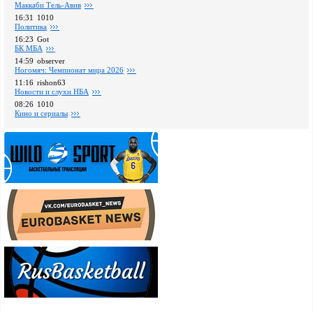
Маккаби Тель-Авив
16:31
1010
Политика
16:23
Got
БК МБА
14:59
observer
Ногомяч: Чемпионат мира 2026
11:16
rishon63
Новости и слухи НБА
08:26
1010
Кино и сериалы