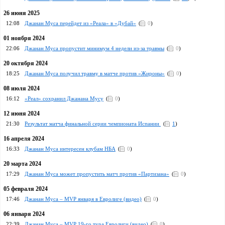
26 июня 2025
12:08
Джанан Муса перейдет из «Реала» в «Дубай»
(
0
)
01 ноября 2024
22:06
Джанан Муса пропустит минимум 4 недели из-за травмы
(
0
)
20 октября 2024
18:25
Джанан Муса получил травму в матче против «Жироны»
(
0
)
08 июля 2024
16:12
«Реал» сохранил Джанана Мусу
(
0
)
12 июня 2024
21:30
Результат матча финальной серии чемпионата Испании
(
1
)
16 апреля 2024
16:33
Джанан Муса интересен клубам НБА
(
0
)
20 марта 2024
17:29
Джанан Муса может пропустить матч против «Партизана»
(
0
)
05 февраля 2024
17:46
Джанан Муса – MVP января в Евролиге (видео)
(
0
)
06 января 2024
22:39
Джанан Муса – MVP 19-го тура Евролиги (видео)
(
0
)