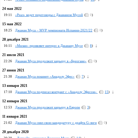
24 мая 2022
19:11
«Реал» ведет переговоры с Джананом Мусой
(
0
)
15 мая 2022
18:25
Джанан Муса – MVP чемпионата Испании-2021/22
(
0
)
28 декабря 2021
16:11
«Милан» проявляет интерес к Джанану Мусе
(
8
)
21 июля 2021
22:26
Джанан Муса продолжит карьеру в «Бреогане»
(
0
)
27 июня 2021
21:38
Джанан Муса покинет «Анадолу Эфес»
(
7
)
13 января 2021
17:10
Джанан Муса подписал контракт с «Анадолу Эфесом»
(
15
)
12 января 2021
12:53
Джанан Муса продолжит карьеру в Европе
(
3
)
11 января 2021
21:02
Джанан Муса снял свою кандидатуру с драфта G-лиги
(
0
)
20 декабря 2020