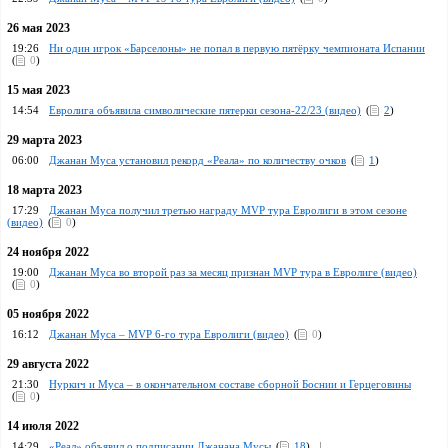
26 мая 2023
19:26
Ни один игрок «Барселоны» не попал в первую пятёрку чемпионата Испании
(
0
)
15 мая 2023
14:54
Евролига объявила символические пятерки сезона-22/23 (видео)
(
2
)
29 марта 2023
06:00
Джанан Муса установил рекорд «Реала» по количеству очков
(
1
)
18 марта 2023
17:29
Джанан Муса получил третью награду MVP тура Евролиги в этом сезоне
(видео)
(
0
)
24 ноября 2022
19:00
Джанан Муса во второй раз за месяц признан MVP тура в Евролиге (видео)
(
0
)
05 ноября 2022
16:12
Джанан Муса – MVP 6-го тура Евролиги (видео)
(
0
)
29 августа 2022
21:30
Нуркич и Муса – в окончательном составе сборной Боснии и Герцеговины
(
0
)
14 июля 2022
14:29
«Реал» объявил о подписании Джанана Мусы
(
18
)