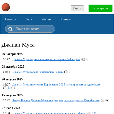
Войти
Регистрация
Новости
Статьи
Форум
Правила
Джанан Муса
06 ноября 2025
18:42
Джанан Муса вернется на паркет в течение 2–4 недель
(
0
)
08 октября 2025
06:34
Джанан Муса выбыл на несколько недель
(
0
)
20 августа 2025
18:27
Джанан Муса пропустит Евробаскет-2025 из-за проблем со здоровьем
(
11
)
15 августа 2025
23:42
Звезда Боснии Джанан Муса «не уверен», что сыграет на Евробаскете
(
0
)
07 июля 2025
12:58
Джанан Муса покинул «Реал» и присоединился к «Дубаю»
(
11
)