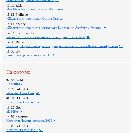
«Енисей» подписал Майкла Янга
15:35
ZUB
Мэк Маккланг стал игроком «Жироны»
15:13
Malkolm
«Жальгирис» подпишет Кинана Эванса
15:11
ohenry
«Жальгирис» подписал центрового Каодиричи Акобунду-Эхиогу
14:53
townofwinds
«Астана» не сыграет в новом сезоне Единой лиги ВТБ
14:38
Basile
Всеволод Ищенко проведет следующий сезон в составе «Локомотива-Кубань»
10:36
as7
Лонни Уокер возвращается в НБА
На форуме
02:48
SlobbaN
Политика
19:39
rishon63
Маккаби Тель-Авив
08:09
rishon63
Новости из Европы
16:23
Got
БК МБА
14:59
observer
Ногомяч: Чемпионат мира 2026
11:16
rishon63
Новости и слухи НБА