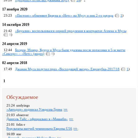
20:20
«Детройт» отчислил Джанана Мусу
(
14
)
17 ноября 2020
23:23
«Пистонс» обменяют Брауна в «Нетс» на Мусу и пик 2-го раунда
(
1
)
14 октября 2019
21:42
«Бруклин» воспользовался опцией продления в контрактах Аллена и Мусы
(
0
)
24 апреля 2019
12:44
Болден, Монро, Куруц и Муса были удалены после потасовки в 5-м матче
«Сиксерс» – «Нетс» (видео)
(
0
)
02 апреля 2018
17:49
Джанан Муса получил приз «Восходящей звезде» Еврокубка-2017/18
(
1
)
1
Обсуждаемое
21:24
undyings
«Автодор» подписал Уэнделла Грина
21:03
observer
Даниэль Тайс - официально в «Маккаби»
21:01
felix-r
Pезультаты матчей чемпионата Европы U16
16:09
star