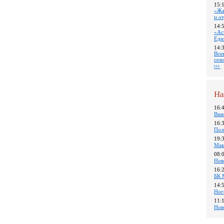
15:
«Жа
и о
14:
«Ас
Еди
14:
Все
сез
На
16:
Вин
16:
Пол
19:
Мак
08:
Нов
16:
БК 
14:
Ног
11:
Нов