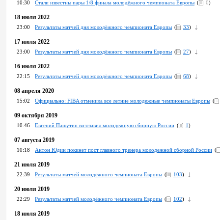
10:30
Стали известны пары 1/8 финала молодёжного чемпионата Европы
(
0
)
18 июля 2022
23:00
Результаты матчей дня молодёжного чемпионата Европы
(
33
)
17 июля 2022
23:00
Результаты матчей дня молодёжного чемпионата Европы
(
27
)
16 июля 2022
22:15
Результаты матчей дня молодёжного чемпионата Европы
(
68
)
08 апреля 2020
15:02
Официально: FIBA отменила все летние молодежные чемпионаты Европы
(
09 октября 2019
10:46
Евгений Пашутин возглавил молодежную сборную России
(
1
)
07 августа 2019
10:18
Антон Юдин покинет пост главного тренера молодежной сборной России
(
21 июля 2019
22:39
Результаты матчей молодёжного чемпионата Европы
(
103
)
20 июля 2019
22:29
Результаты матчей молодёжного чемпионата Европы
(
102
)
18 июля 2019