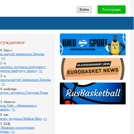
Войти
Регистрация
суждаемое
10
felix-r
нс матчей чемпионата Европы
52
rc
льгирис» подписал центрового
диричи Акобунду-Эхиогу
43
rc
ультаты матчей чемпионата Европы
24
undyings
тодор» подписал Уэнделла Грина
03
observer
иэль Тайс - официально в
ккаби»
09
star
исей» подписал Майкла Янга
35
ZUB
 Маккланг стал игроком
роны»