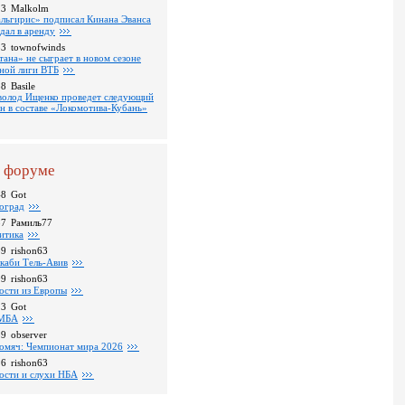
13
Malkolm
льгирис» подписал Кинана Эванса
тдал в аренду
53
townofwinds
тана» не сыграет в новом сезоне
ной лиги ВТБ
38
Basile
волод Ищенко проведет следующий
он в составе «Локомотива-Кубань»
 форуме
48
Got
оград
37
Рамиль77
итика
39
rishon63
каби Тель-Авив
09
rishon63
ости из Европы
23
Got
МБА
59
observer
омяч: Чемпионат мира 2026
16
rishon63
ости и слухи НБА