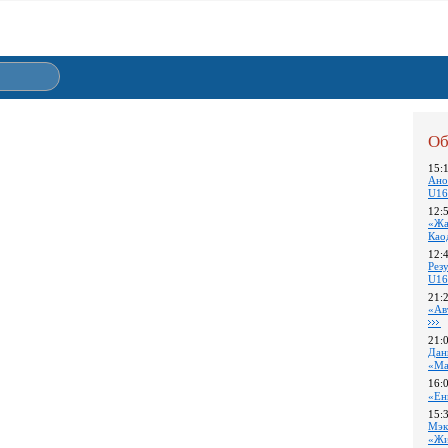
Об
15:
Ано
U16
12:
«Жа
Као
12:
Pез
U16
21:
«Ав
21:
Дан
«Ма
16:
«Ен
15:
Мэк
«Жи