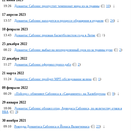
22 июня 2023
19:26
Домантас Сабонис пропустит чемпионат мира из-за травмы
(
10
)
17 апреля 2023
13:57
Домантас Сабонис находится в процессе обращения в иудаизм
(
24
)
10 февраля 2023
13:43
Домантас Сабонис признан баскетболистом года в Литве
(
0
)
25 декабря 2022
08:22
Домантас Сабонис выбыл на неопределенный срок из-за травмы руки
(
2
)
22 декабря 2022
11:27
Домантас Сабонис оформил трипл-дабл
(
2
)
21 марта 2022
11:24
Домантас Сабонис пройдет МРТ-обследование колена
(
1
)
09 февраля 2022
00:29
«Пэйсерс» обменяют Сабониса в «Сакраменто» на Халибертона
(
9
)
29 января 2022
18:06
Домантас Сабонис обошел отца, Арвидаса Сабониса, по количеству очков в
НБА
(
3
)
30 ноября 2021
09:10
Рекорды Домантаса Сабониса и Йонаса Валанчюнаса
(
23
)