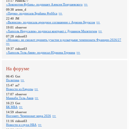
15:17
Рамиль77
«Локомотив-Кубань» подпишет Алексея Покушевского
09:38
artem_d
«Парма» подписала Брайана Фоббса
22:40
JM
«Валенсия» подписала арендное соглашение с Армони Бруксом
19:01
observer
«Хапоэль Иерусалим» подписал контракт с Душаном Милетичем
07:28
rishon63
«Монако» не сможет принять участие в розыгрыше чемпионата Франции-2026/27
19:37
rishon63
«Хапоэль Тель-Авив» подписал Юджина Германа
На форуме
06:45
Got
Политика
15:47
as7
Новости из Европы
17:07
observer
Маккаби Тель-Авив
16:23
Got
БК МБА
14:59
observer
Ногомяч: Чемпионат мира 2026
11:16
rishon63
Новости и слухи НБА