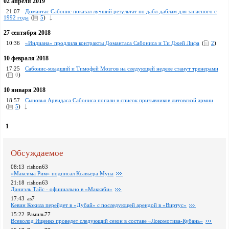
02 апреля 2019
21:07
Домантас Сабонис показал лучший результат по дабл-даблам для запасного с
1992 года
(
5
)
27 сентября 2018
10:36
«Индиана» продлила контракты Домантаса Сабониса и Ти Джей Лифа
(
2
)
10 февраля 2018
17:25
Сабонис-младший и Тимофей Мозгов на следующей неделе станут тренерами
(
0
)
10 января 2018
18:57
Сыновья Арвидаса Сабониса попали в список призывников литовской армии
(
5
)
1
Обсуждаемое
08:13
rishon63
«Максима Рим» подписал Ксавьера Муна
21:18
rishon63
Даниэль Тайс - официально в «Маккаби»
17:43
as7
Кевин Кокила перейдет в «Дубай» с последующей арендой в «Виртус»
15:22
Рамиль77
Всеволод Ищенко проведет следующий сезон в составе «Локомотива-Кубань»