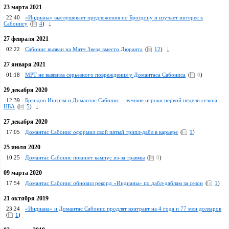
23 марта 2021
22:40
«Индиана» выслушивает предложения по Брогдону и изучает интерес к
Сабонису
(
4
)
27 февраля 2021
02:22
Сабонис вызван на Матч Звезд вместо Дюранта
(
12
)
27 января 2021
01:18
МРТ не выявила серьезного повреждения у Домантаса Сабониса
(
0
)
29 декабря 2020
12:39
Брэндон Ингрэм и Домантас Сабонис – лучшие игроки первой недели сезона
НБА
(
5
)
27 декабря 2020
17:05
Домантас Сабонис оформил свой пятый трипл-дабл в карьере
(
1
)
25 июля 2020
10:25
Домантас Сабонис покинет кампус из-за травмы
(
0
)
09 марта 2020
17:54
Домантас Сабонис обновил рекорд «Индианы» по дабл-даблам за сезон
(
1
)
21 октября 2019
23:24
«Индиана» и Домантас Сабонис продлят контракт на 4 года и 77 млн долларов
(
1
)