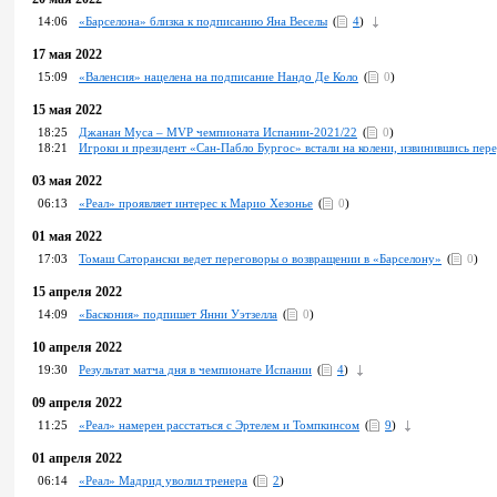
14:06
«Барселона» близка к подписанию Яна Веселы
(
4
)
17 мая 2022
15:09
«Валенсия» нацелена на подписание Нандо Де Коло
(
0
)
15 мая 2022
18:25
Джанан Муса – MVP чемпионата Испании-2021/22
(
0
)
18:21
Игроки и президент «Сан-Пабло Бургос» встали на колени, извинившись пер
03 мая 2022
06:13
«Реал» проявляет интерес к Марио Хезонье
(
0
)
01 мая 2022
17:03
Томаш Саторански ведет переговоры о возвращении в «Барселону»
(
0
)
15 апреля 2022
14:09
«Баскония» подпишет Янни Уэтзелла
(
0
)
10 апреля 2022
19:30
Pезультат матча дня в чемпионате Испании
(
4
)
09 апреля 2022
11:25
«Реал» намерен расстаться с Эртелем и Томпкинсом
(
9
)
01 апреля 2022
06:14
«Реал» Мадрид уволил тренера
(
2
)