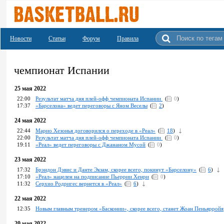
Новости
Статьи
Форум
Правила
чемпионат Испании
25 мая 2022
22:00
Результат матча дня плей-офф чемпионата Испании
(
0
)
17:37
«Барселона» ведет переговоры с Яном Веселы
(
2
)
24 мая 2022
22:44
Марио Хезонья договорился о переходе в «Реал»
(
18
)
22:00
Результат матча дня плей-офф чемпионата Испании
(
0
)
19:11
«Реал» ведет переговоры с Джананом Мусой
(
0
)
23 мая 2022
17:32
Брэндон Дэвис и Данте Экзам, скорее всего, покинут «Барселону»
(
6
)
17:10
«Реал» нацелен на подписание Пьеррии Хенри
(
0
)
11:32
Серхио Родригес вернется в «Реал»
(
6
)
22 мая 2022
12:35
Новым главным тренером «Басконии», скорее всего, станет Жоан Пеньярройя
20 мая 2022