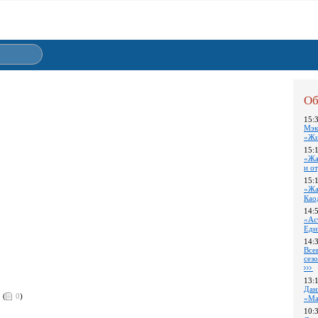
Об
15:
Мэк
«Жи
15:
«Жа
и о
15:
«Жа
Као
14:
«Ас
Еди
14:
Все
сез
13:
Дан
(
0
)
«Ма
10: