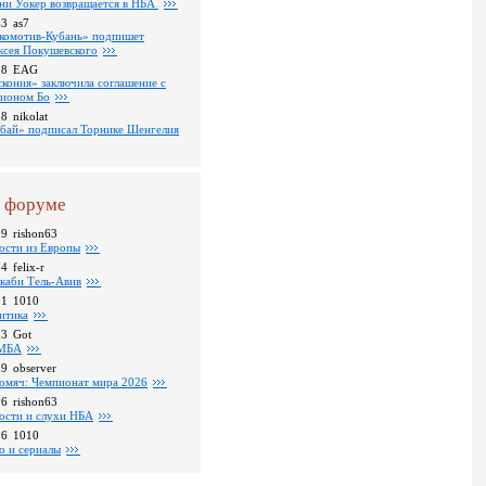
ни Уокер возвращается в НБА
43
as7
комотив-Кубань» подпишет
ксея Покушевского
18
EAG
скония» заключила соглашение с
ионом Бо
58
nikolat
бай» подписал Торнике Шенгелия
 форуме
09
rishon63
ости из Европы
24
felix-r
каби Тель-Авив
31
1010
итика
23
Got
МБА
59
observer
омяч: Чемпионат мира 2026
16
rishon63
ости и слухи НБА
26
1010
о и сериалы