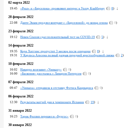
02 марта 2022
19:45
«Реал» и «Барселона» проявляют интерес к Уиллу Клайберну
(
8
)
28 февраля 2022
22:08
Данте Экзам продлил контракт с «Барселоной» до конца сезона
(
0
)
23 февраля 2022
19:12
Невен Спахия сдал положительный тест на COVID-19
(
5
)
14 февраля 2022
19:35
Кори Хиггинс пропустит 3 месяца после операции
(
8
)
19:31
У Карлоса Алосена полный разрыв передней крестообразной связки
(
2
)
10 февраля 2022
16:02
Наварро возглавит «Уникаху»
(
0
)
16:00
«Баскония» рассталась с Ламаром Питерсом
(
0
)
07 февраля 2022
09:47
«Уникаха» отправила в отставку Фотиса Кацикариса
(
0
)
06 февраля 2022
12:30
Pезультаты матчей дня в чемпионате Испании
(
19
)
31 января 2022
16:23
Тарик Филлип перешел в «Бургос»
(
0
)
30 января 2022