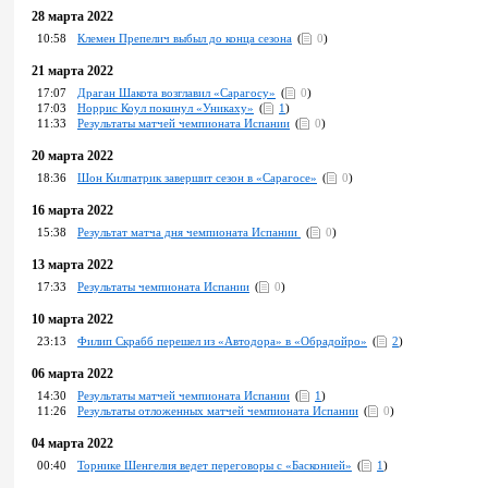
28 марта 2022
10:58
Клемен Препелич выбыл до конца сезона
(
0
)
21 марта 2022
17:07
Драган Шакота возглавил «Сарагосу»
(
0
)
17:03
Норрис Коул покинул «Уникаху»
(
1
)
11:33
Результаты матчей чемпионата Испании
(
0
)
20 марта 2022
18:36
Шон Килпатрик завершит сезон в «Сарагосе»
(
0
)
16 марта 2022
15:38
Pезультат матча дня чемпионата Испании
(
0
)
13 марта 2022
17:33
Pезультаты чемпионата Испании
(
0
)
10 марта 2022
23:13
Филип Скрабб перешел из «Автодора» в «Обрадойро»
(
2
)
06 марта 2022
14:30
Pезультаты матчей чемпионата Испании
(
1
)
11:26
Результаты отложенных матчей чемпионата Испании
(
0
)
04 марта 2022
00:40
Торнике Шенгелия ведет переговоры с «Басконией»
(
1
)