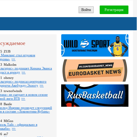
Войти
Регистрация
суждаемое
35
ZUB
 Маккланг стал игроком
роны»
13
Malkolm
льгирис» подпишет Кинана Эванса
тдаст в аренду
11
ohenry
льгирис» подписал центрового
диричи Акобунду-Эхиогу
53
townofwinds
тана» не сыграет в новом сезоне
ной лиги ВТБ
38
Basile
волод Ищенко проведет следующий
он в составе «Локомотива-Кубань»
14
MiGus
иэль Тайс - официально в
ккаби»
36
as7