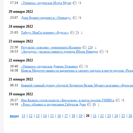
17:24
«Уникаха» подписала Мэтта Муни
(
0
)
29 января 2022
23:07
Деян Кравич перешел в «Уникаху»
(
0
)
24 января 2022
21:03
Тайрус МакГи покинет «Бургос»
(
7
)
23 января 2022
22:30
Результат «класико» чемпионата Испании
(
23
)
16:53
«Андорра» уволила главного тренера Ибона Наварро
(
0
)
22 января 2022
20:40
«Уникаха» подписала Девина Уильямса
(
0
)
16:58
Никола Миротич вышел из карантина и сможет сыграть в матче против «Реал
21 января 2022
08:33
Бывший главный тренер сборной Хорватии Велько Мршич возглавил «Бреога
19 января 2022
20:27
Ник Калатес готов помочь «Барселоне» в матче против УНИКСа
(
0
)
14:18
«Реал» объявил о подписании Габриэля Дека
(
9
)
назад
11
|
12
|
13
|
14
|
15
|
16
|
17
|
18
|
19
|
20
|
21
|
22
|
23
|
24
|
25
|
26