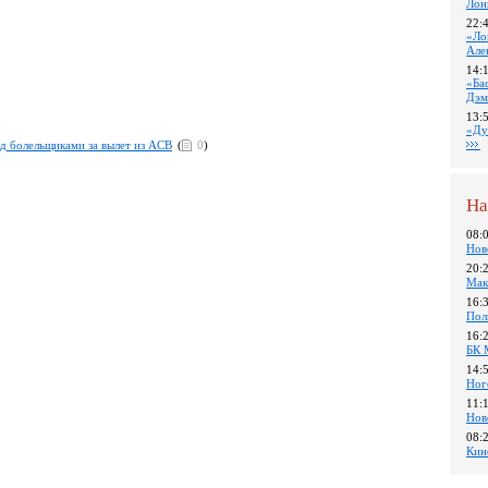
Лон
22:
«Ло
Але
14:
«Ба
Дэм
13:
«Ду
ед болельщиками за вылет из ACB
(
0
)
На
08:
Нов
20:
Мак
16:
Пол
16:
БК 
14:
Ног
11:
Нов
08:
Кин