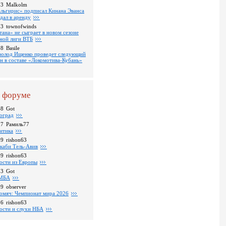
13
Malkolm
льгирис» подписал Кинана Эванса
тдал в аренду
53
townofwinds
тана» не сыграет в новом сезоне
ной лиги ВТБ
38
Basile
волод Ищенко проведет следующий
он в составе «Локомотива-Кубань»
 форуме
48
Got
оград
37
Рамиль77
итика
39
rishon63
каби Тель-Авив
09
rishon63
ости из Европы
23
Got
МБА
59
observer
омяч: Чемпионат мира 2026
16
rishon63
ости и слухи НБА