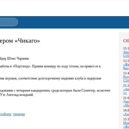
нером «Чикаго»
Об
15:
Ано
U16
сайдер Шэмс Чарания.
12:
«Жа
аботы в «Портленд». Приняв команду по ходу сезона, он привел ее к
Као
12:
Pез
тия игроков, соответствие долгосрочному видению клуба и лидерские
U16
21:
«Ав
дования с четырьмя кандидатами, среди которых были Сплиттер, ассистент
 Уэс Ансельд-младший.
21:
Дан
«Ма
16:
Блэйзерс
тренеры
«Ен
15:
Мэк
«Жи