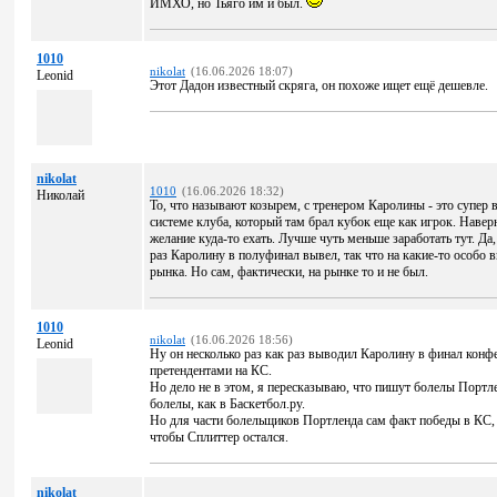
ИМХО, но Тьяго им и был.
1010
nikolat
(16.06.2026 18:07)
Leonid
Этот Дадон известный скряга, он похоже ищет ещё дешевле.
nikolat
1010
(16.06.2026 18:32)
Николай
То, что называют козырем, с тренером Каролины - это супер в
системе клуба, который там брал кубок еще как игрок. Навер
желание куда-то ехать. Лучше чуть меньше заработать тут. Да,
раз Каролину в полуфинал вывел, так что на какие-то особо 
рынка. Но сам, фактически, на рынке то и не был.
1010
nikolat
(16.06.2026 18:56)
Leonid
Ну он несколько раз как раз выводил Каролину в финал конфе
претендентами на КС.
Но дело не в этом, я пересказываю, что пишут болелы Портле
болелы, как в Баскетбол.ру.
Но для части болельщиков Портленда сам факт победы в КС, н
чтобы Сплиттер остался.
nikolat