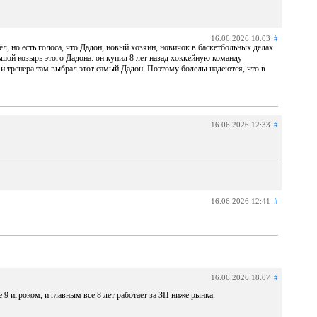
16.06.2026 10:03
#
, но есть голоса, что Дадон, новый хозяин, новичок в баскетбольных делах
льшой козырь этого Дадона: он купил 8 лет назад хоккейную команду
 и тренера там выбрал этот самый Дадон. Поэтому болелы надеются, что в
16.06.2026 12:33
#
16.06.2026 12:41
#
16.06.2026 18:07
#
 9 игроком, и главным все 8 лет работает за ЗП ниже рынка.