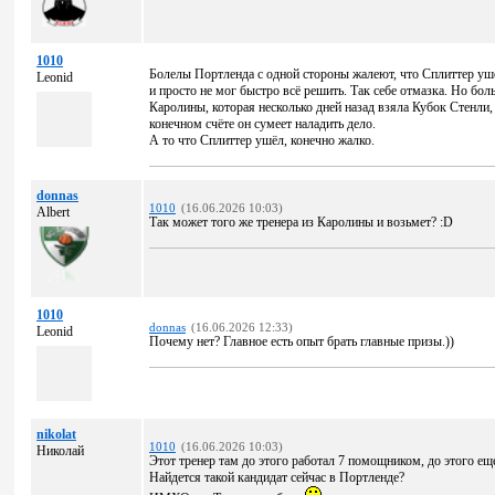
1010
Болелы Портленда с одной стороны жалеют, что Сплиттер ушёл
Leonid
и просто не мог быстро всё решить. Так себе отмазка. Но бо
Каролины, которая несколько дней назад взяла Кубок Стенли,
конечном счёте он сумеет наладить дело.
А то что Сплиттер ушёл, конечно жалко.
donnas
1010
(16.06.2026 10:03)
Albert
Так может того же тренера из Каролины и возьмет? :D
1010
donnas
(16.06.2026 12:33)
Leonid
Почему нет? Главное есть опыт брать главные призы.))
nikolat
1010
(16.06.2026 10:03)
Николай
Этот тренер там до этого работал 7 помощником, до этого еще
Найдется такой кандидат сейчас в Портленде?