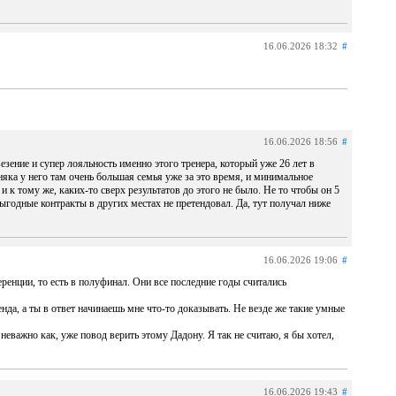
16.06.2026 18:32
#
16.06.2026 18:56
#
езение и супер лояльность именно этого тренера, который уже 26 лет в
няка у него там очень большая семья уже за это время, и минимальное
 и к тому же, каких-то сверх результатов до этого не было. Не то чтобы он 5
выгодные контракты в других местах не претендовал. Да, тут получал ниже
16.06.2026 19:06
#
ренции, то есть в полуфинал. Они все последние годы считались
нда, а ты в ответ начинаешь мне что-то доказывать. Не везде же такие умные
еважно как, уже повод верить этому Дадону. Я так не считаю, я бы хотел,
16.06.2026 19:43
#