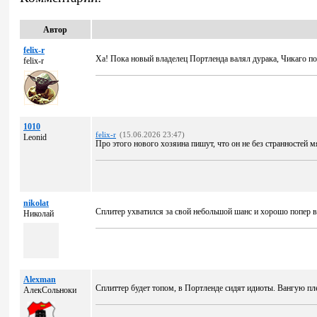
Автор
felix-r
Ха! Пока новый владелец Портленда валял дурака, Чикаго п
felix-r
1010
felix-r
(15.06.2026 23:47)
Leonid
Про этого нового хозяина пишут, что он не без странностей м
nikolat
Сплитер ухватился за свой небольшой шанс и хорошо попер в
Николай
Alexman
Сплиттер будет топом, в Портленде сидят идиоты. Вангую пл
АлекСольноки