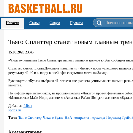
Новости
Статьи
Форум
Правила
Тьяго Сплиттер станет новым главным тре
15.06.2026 23:45
«Чикаго» назначил Тьяго Сплиттера на пост главного тренера клуба, сообщает ин
Сплиттер сменит Билли Донована и возглавит «Чикаго» после успешного периода р
результату 42-40 и выходу в плей-офф с седьмого места на Западе.
Руководство «Буллз» выбрало 41-летнего специалиста, учитывая его навыки разви
качества.
По информации источников, на прошлой неделе «Чикаго» провел финальные собесе
«Миннесоты» Майк Нори, ассистент «Атланты» Райан Шмидт и ассистент «Буллз»
Добавил:
felix-r
sports.ru
Теги:
Тьяго Сплиттер
Чикаго Буллз
НБА
контракты
переходы
Портленд Трэйл 
Комментарии: