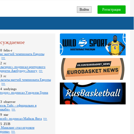
Войти
Регистрация
суждаемое
10
felix-r
нс матчей чемпионата Европы
52
rc
льгирис» подписал центрового
диричи Акобунду-Эхиогу
43
rc
ультаты матчей чемпионата Европы
24
undyings
тодор» подписал Уэнделла Грина
03
observer
иэль Тайс - официально в
ккаби»
09
star
исей» подписал Майкла Янга
35
ZUB
 Маккланг стал игроком
роны»