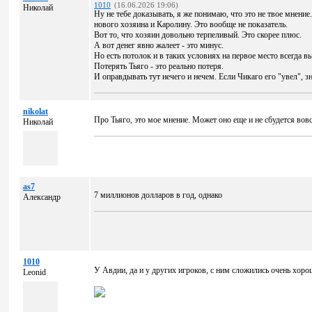
1010
(16.06.2026 19:06)
Николай
Ну не тебе доказывать, я же понимаю, что это не твое мнени
нового хозяина и Каролину. Это вообще не показатель.
Вот то, что хозяин довольно терпеливый. Это скорее плюс.
А вот денег явно жалеет - это минус.
Но есть потолок и в таких условиях на первое место всегда в
Потерять Тьяго - это реально потеря.
И оправдывать тут нечего и нечем. Если Чикаго его "увел",
nikolat
Про Тьяго, это мое мнение. Может оно еще и не сбудется вовс
Николай
as7
7 миллионов долларов в год, однако
Александр
1010
У Авдии, да и у других игроков, с ним сложились очень хор
Leonid