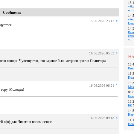
15:
«Жа
и о
Сообщение
14:
«Ас
15.06.2026 23:47
#
Еди
одуетлся
14:
Все
сез
16.06.2026 05:33
#
На
ягко говоря. Чувствуется, что заранее был настроен против Сплиттера.
16:
Вин
16:
Пол
19:
16.06.2026 06:21
#
Мак
 гору. Молодец!
08:
Нов
16:
БК 
14:
Ног
16.06.2026 09:18
#
11:
ей-офф для Чикаго в новом сезоне.
Нов