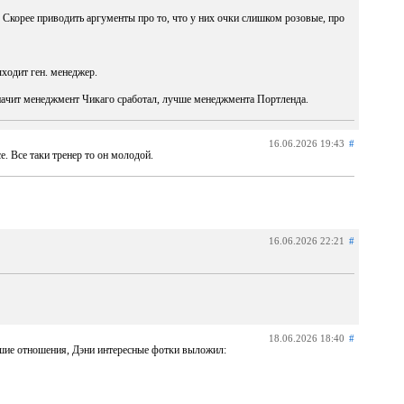
е. Скорее приводить аргументы про то, что у них очки слишком розовые, про
ыходит ген. менеджер.
 значит менеджмент Чикаго сработал, лучше менеджмента Портленда.
16.06.2026 19:43
#
е. Все таки тренер то он молодой.
16.06.2026 22:21
#
18.06.2026 18:40
#
ошие отношения, Дэни интересные фотки выложил: