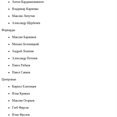
Антон Карданахишвили
Владимир Карпенко
Максим Личутин
Александр Щербенев
Форварды
Максим Барашков
Михаил Беленицкий
Андрей Лопатин
Александр Петенев
Павел Рябков
Павел Савков
Центровые
Кирилл Елатонцев
Илья Кривых
Максим Огарков
Глеб Фирсов
Илья Фролов