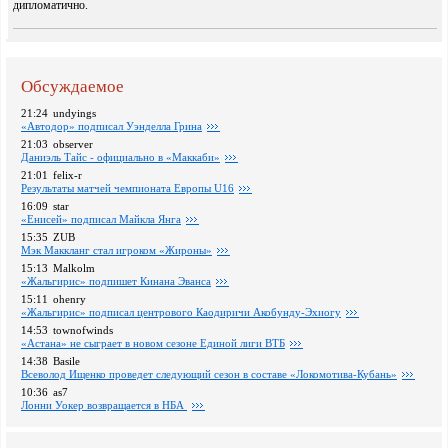
дипломатично.
Обсуждаемое
21:24
undyings
«Автодор» подписал Уэнделла Грина
21:03
observer
Даниэль Тайс - официально в «Маккаби»
21:01
felix-r
Pезультаты матчей чемпионата Европы U16
16:09
star
«Енисей» подписал Майкла Янга
15:35
ZUB
Мэк Маккланг стал игроком «Жироны»
15:13
Malkolm
«Жальгирис» подпишет Кинана Эванса
15:11
ohenry
«Жальгирис» подписал центрового Каодиричи Акобунду-Эхиогу
14:53
townofwinds
«Астана» не сыграет в новом сезоне Единой лиги ВТБ
14:38
Basile
Всеволод Ищенко проведет следующий сезон в составе «Локомотива-Кубань»
10:36
as7
Лонни Уокер возвращается в НБА