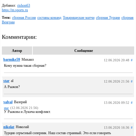
Добавил:
rishon63
https://m.sports.ru
Теги:
сборная России
составы команд
Товарищеские матчи
сборная Турции
сборная
Венгрии
Комментарии:
Автор
Сообщение
barmike59
Михаил
12.06.2026 20:48
#
Кому нужна такая сборная?
star
al
12.06.2026 21:56
#
А Рыжов?
valval
Валерий
13.06.2026 09:52
#
star
(12.06.2026 21:56)
У Рыжова и Лукича конфликт.
nikolat
Николай
13.06.2026 16:36
#
Турция серъезный соперник. Наш состав странный. Это если говорить