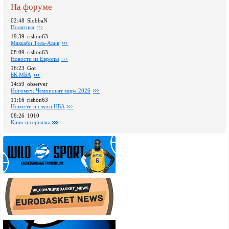
На форуме
02:48
SlobbaN
Политика
19:39
rishon63
Маккаби Тель-Авив
08:09
rishon63
Новости из Европы
16:23
Got
БК МБА
14:59
observer
Ногомяч: Чемпионат мира 2026
11:16
rishon63
Новости и слухи НБА
08:26
1010
Кино и сериалы