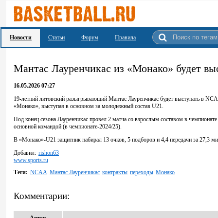
Новости
Статьи
Форум
Правила
Мантас Лауренчикас из «Монако» будет в
16.05.2026 07:27
19-летний литовский разыгрывающий Мантас Лауренчикас будет выступать в NCAA
«Монако», выступая в основном за молодежный состав U21.
Под конец сезона Лауренчикас провел 2 матча со взрослым составом в чемпионате 
основной командой (в чемпионате-2024/25).
В «Монако»-U21 защитник набирал 13 очков, 5 подборов и 4,4 передачи за 27,3 
Добавил:
rishon63
www.sports.ru
Теги:
NCAA
Мантас Лауренчикас
контракты
переходы
Монако
Комментарии: