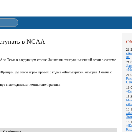
ыступать в NCAA
Об
21:
«Ав
 за Техас в следующем сезоне. Защитник отыграл нынешний сезон в системе
21:
Дан
«Ма
Франции. До этого игрок провел 3 года в «Жальгирисе», отыграв 3 матча с
21:
Pез
U16
минут в молодежном чемпионате Франции.
16:
«Ен
15:
Мэк
«Жи
15:
«Жа
Эва
15:
«Жа
Као