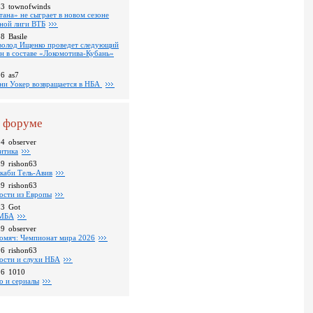
53
townofwinds
тана» не сыграет в новом сезоне
ной лиги ВТБ
38
Basile
волод Ищенко проведет следующий
он в составе «Локомотива-Кубань»
36
as7
ни Уокер возвращается в НБА
 форуме
04
observer
итика
39
rishon63
каби Тель-Авив
09
rishon63
ости из Европы
23
Got
МБА
59
observer
омяч: Чемпионат мира 2026
16
rishon63
ости и слухи НБА
26
1010
о и сериалы