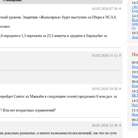
Сообщение
14:
«Ас
16.05.2026 07:30
#
Еди
14:
ческий уровень. Защитник «Жальгириса» будет выступать за Оберн в NCAA.
Все
сез
ролиге.
10:
1,6 передачи и 1,3 перехвата за 25,3 минуты в среднем в Еврокубке за
Лон
На
16.05.2026 11:12
#
09:
Пол
19:
Мак
08:
Нов
18.05.2026 19:26
#
16:
БК 
ерейдет Сантос из Маккаби в следующем сезоне) предложил 6 млн.дол. за
14:
Ног
? Или нет возрастных ограничений?
11:
Нов
08:
Кин
18.05.2026 22:30
#
ия довольно размытые, и имеют возможности исключений, так что по сути