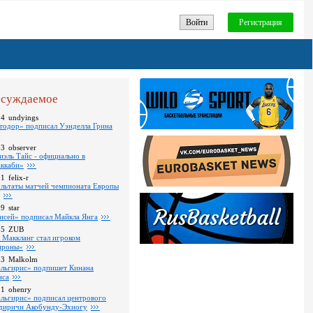
Войти
Регистрация
суждаемое
24
undyings
тодор» подписал Уэнделла Грина
03
observer
иэль Тайс - официально в
ккаби»
01
felix-r
ультаты матчей чемпионата Европы
09
star
исей» подписал Майкла Янга
35
ZUB
 Маккланг стал игроком
роны»
13
Malkolm
льгирис» подпишет Кинана
нса
11
ohenry
льгирис» подписал центрового
диричи Акобунду-Эхиогу