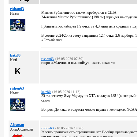
Автор
rishon63
Мантас Рубштавичюс также переберется в США.
Игаль
24-летний Мантас Рубштавичюс (198 см) перейдет на студен
Рубштавичюс набирал 1,9 очка, за 4,3 минуты в среднем в Ев
В сезоне-2024/25 на счету защитника 12,4 очка, 2,6 подбора, 
«Леткабелис».
katz80
rishon63
(16.05.2026 07:30)
Kiril
скоро и 30летние в нсаа пойдут... жесть какая то...
rishon63
katz80
(16.05.2026 11:12)
Игаль
25-ти летнему Яму Мадару из ХТА колледж LSU (в который п
сезон.
Вопрос: До какого возраста можно играть в колледжах NCAA
Alexman
rishon63
(18.05.2026 19:26)
АлекСольноки
Жёстко прописанного ограничения нет. Вообще правила участ
нет никаких правил, тем вся ситуация и опасна.