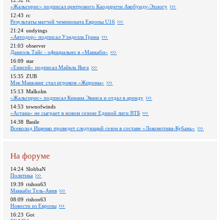
12:52
rc
«Жальгирис» подписал центрового Каодиричи Акобунду-Эхиогу
12:43
rc
Pезультаты матчей чемпионата Европы U16
21:24
undyings
«Автодор» подписал Уэнделла Грина
21:03
observer
Даниэль Тайс - официально в «Маккаби»
16:09
star
«Енисей» подписал Майкла Янга
15:35
ZUB
Мэк Маккланг стал игроком «Жироны»
15:13
Malkolm
«Жальгирис» подписал Кинана Эванса и отдал в аренду
14:53
townofwinds
«Астана» не сыграет в новом сезоне Единой лиги ВТБ
14:38
Basile
Всеволод Ищенко проведет следующий сезон в составе «Локомотива-Кубань»
На форуме
14:24
SlobbaN
Политика
19:39
rishon63
Маккаби Тель-Авив
08:09
rishon63
Новости из Европы
16:23
Got