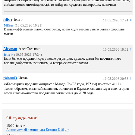
Морган из Виртуса Каунасу похоже отказал, страхуются. Если Ло совсем на бэкап,
а Валанчюнас мимо(надеюсь), то найдутся средства на хороших новичков
felix-r
felix-r
10.05.2026 17:24
#
MiGus
(10.05.2026 16:21)
В плей-офф совсем плохо смотрелся, но по ходу сезона у него были и хорошие
матчи
Alexman
АлекСольноки
10.05.2026 18:02
#
felix-r
(10.05.2026 17:24)
Если бы его продлили сразу после регулярки, думаю, фаны бы посчитали это
вполне добротным решением, а теперь считают плохим.
rishon63
Игаль
10.05.2026 20:53
#
«Жальгирис» продлил контракт с Маодо Ло (33 года, 192 см) по схеме «1+1».
Таким образом, опытный защитник останется в Каунасе как минимум еще на один
сезон с возможностью продления соглашения до 2028 года.
Обсуждаемое
15:09
felix-r
Анонс матчей чемпионата Европы U16