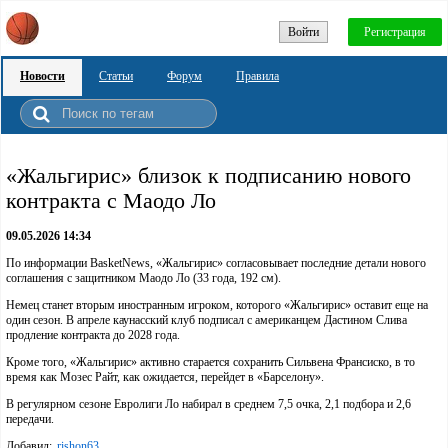
Войти
Регистрация
Новости
Статьи
Форум
Правила
«Жальгирис» близок к подписанию нового
контракта с Маодо Ло
09.05.2026 14:34
По информации BasketNews, «Жальгирис» согласовывает последние детали нового
соглашения с защитником Маодо Ло (33 года, 192 см).
Немец станет вторым иностранным игроком, которого «Жальгирис» оставит еще на
один сезон. В апреле каунасский клуб подписал с американцем Дастином Слива
продление контракта до 2028 года.
Кроме того, «Жальгирис» активно старается сохранить Сильвена Франсиско, в то
время как Мозес Райт, как ожидается, перейдет в «Барселону».
В регулярном сезоне Евролиги Ло набирал в среднем 7,5 очка, 2,1 подбора и 2,6
передачи.
Добавил:
rishon63