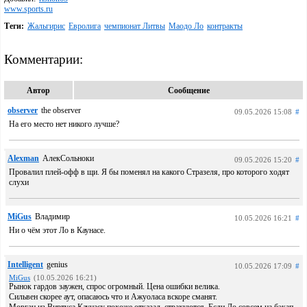
www.sports.ru
Теги:
Жальгирис
Евролига
чемпионат Литвы
Маодо Ло
контракты
Комментарии:
Автор
Сообщение
observer
the observer
09.05.2026 15:08
#
На его место нет никого лучше?
Alexman
АлекСольноки
09.05.2026 15:20
#
Провалил плей-офф в щи. Я бы поменял на какого Стразеля, про которого ходят
слухи
MiGus
Владимир
10.05.2026 16:21
#
Ни о чём этот Ло в Каунасе.
Intelligent
genius
10.05.2026 17:09
#
MiGus
(10.05.2026 16:21)
Рынок гардов заужен, спрос огромный. Цена ошибки велика.
Сильвен скорее аут, опасаюсь что и Ажуоласа вскоре сманят.