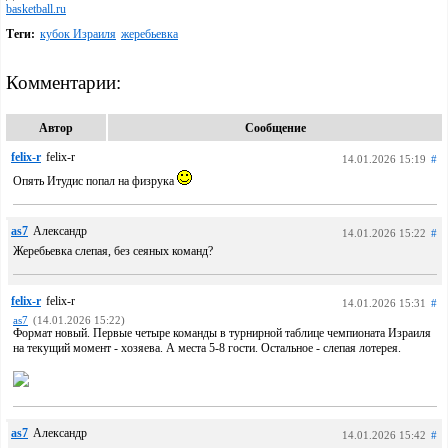
basketball.ru
Теги:
кубок Израиля
жеребьевка
Комментарии:
Автор
Сообщение
felix-r
felix-r
14.01.2026 15:19
#
Опять Итудис попал на физрука
as7
Александр
14.01.2026 15:22
#
Жеребьевка слепая, без сеяных команд?
felix-r
felix-r
14.01.2026 15:31
#
as7
(14.01.2026 15:22)
Формат новый. Первые четыре команды в турнирной таблице чемпионата Израиля
на текущий момент - хозяева. А места 5-8 гости. Остальное - слепая лотерея.
as7
Александр
14.01.2026 15:42
#