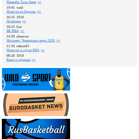
Маккаби Тель-Авив
19:41
vasil
Новости из Европы
16:31
1010
Политика
16:23
Got
БК МБА
14:59
observer
Ногомяч: Чемпионат мира 2026
11:16
rishon63
Новости и слухи НБА
08:26
1010
Кино и сериалы