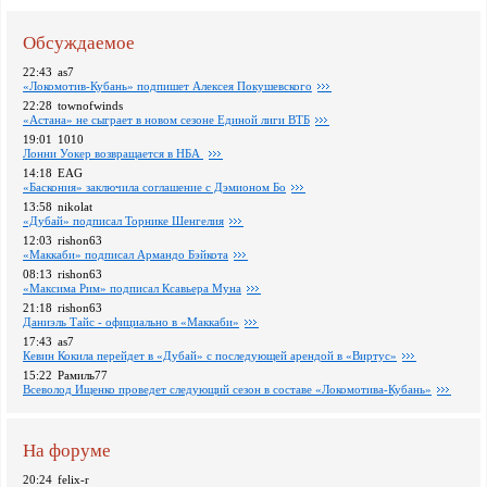
Обсуждаемое
22:43
as7
«Локомотив-Кубань» подпишет Алексея Покушевского
22:28
townofwinds
«Астана» не сыграет в новом сезоне Единой лиги ВТБ
19:01
1010
Лонни Уокер возвращается в НБА
14:18
EAG
«Баскония» заключила соглашение с Дэмионом Бо
13:58
nikolat
«Дубай» подписал Торнике Шенгелия
12:03
rishon63
«Маккаби» подписал Армандо Бэйкота
08:13
rishon63
«Максима Рим» подписал Ксавьера Муна
21:18
rishon63
Даниэль Тайс - официально в «Маккаби»
17:43
as7
Кевин Кокила перейдет в «Дубай» с последующей арендой в «Виртус»
15:22
Рамиль77
Всеволод Ищенко проведет следующий сезон в составе «Локомотива-Кубань»
На форуме
20:24
felix-r