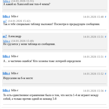
felix-r
(14.01.2026 15:31)
А какой из Хапоэлей вне топ-4 чемпа?
felix-r
felix-r
14.01.2026 15:48
#
as7
(14.01.2026 15:42)
Так я тебе специально таблицу выложил! Посмотри в предыдущем сообщении.
as7
Александр
14.01.2026 15:51
#
felix-r
(14.01.2026 15:48)
Не грузится у меня таблица из сообщения.
felix-r
felix-r
14.01.2026 15:51
#
А... я частично ошибся! Кто хозяева тоже лотереей определили
felix-r
felix-r
14.01.2026 15:52
#
Иерусалим на 6-м месте
felix-r
felix-r
14.01.2026 15:56
#
То есть единственное ограничение было в том, что места 1-4 не играют между
собой, а только против одной из команд 5-8