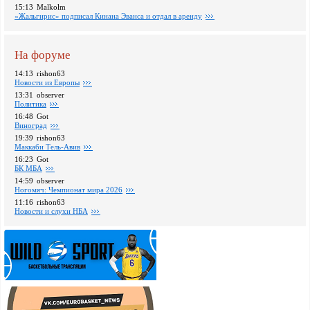
15:13
Malkolm
«Жальгирис» подписал Кинана Эванса и отдал в аренду
На форуме
14:13
rishon63
Новости из Европы
13:31
observer
Политика
16:48
Got
Виноград
19:39
rishon63
Маккаби Тель-Авив
16:23
Got
БК МБА
14:59
observer
Ногомяч: Чемпионат мира 2026
11:16
rishon63
Новости и слухи НБА