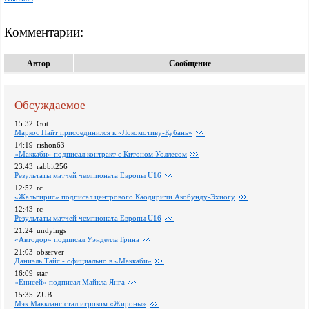
Комментарии:
Автор
Сообщение
Обсуждаемое
15:32
Got
Маркос Найт присоединился к «Локомотиву-Кубань»
14:19
rishon63
«Маккаби» подписал контракт с Китоном Уоллесом
23:43
rabbit256
Pезультаты матчей чемпионата Европы U16
12:52
rc
«Жальгирис» подписал центрового Каодиричи Акобунду-Эхиогу
12:43
rc
Pезультаты матчей чемпионата Европы U16
21:24
undyings
«Автодор» подписал Уэнделла Грина
21:03
observer
Даниэль Тайс - официально в «Маккаби»
16:09
star
«Енисей» подписал Майкла Янга
15:35
ZUB
Мэк Маккланг стал игроком «Жироны»