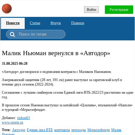
Войти
Регистрация
Новости
Статьи
Форум
Правила
Малик Ньюман вернулся в «Автодор»
31.08.2025 06:28
«Автодор» договорился о подписании контракта с Маликом Ньюманом.
Американский защитник (28 лет, 191 см) ранее выступал за саратовский клуб в
течение двух сезонов (2022-2024).
Соглашение с лучшим снайпером сезона Единой лиги ВТБ-2022/23 рассчитано на один
год.
В прошлом сезоне Ньюман выступал за китайский «Цзилинь», итальянский «Наполи»
и турецкий «Меркезефенди».
Добавил:
rishon63
www.sports.ru
Теги:
Автодор
Единая лига ВТБ
контракты
переходы
Меркезефенди
Малик
Ньюман