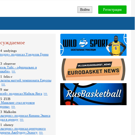
Войти
Регистрация
суждаемое
24
undyings
тодор» подписал Уэнделла Грина
03
observer
иэль Тайс - официально в
ккаби»
01
felix-r
ультаты матчей чемпионата Европы
09
star
исей» подписал Майкла Янга
35
ZUB
 Маккланг стал игроком
роны»
13
Malkolm
льгирис» подписал Кинана Эванса
тдал в аренду
11
ohenry
льгирис» подписал центрового
диричи Акобунду-Эхиогу