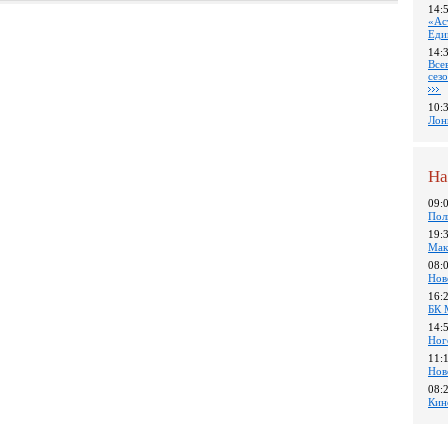
14:
«Ас
Еди
14:
Все
сез
10:
Лон
На
09:
Пол
19:
Мак
08:
Нов
16:
БК 
14:
Ног
11:
Нов
08:
Кин