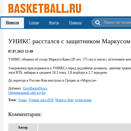
Новости
Статьи
Форум
Правила
УНИКС расстался с защитником Маркусом
07.07.2025 12:49
УНИКС объявил об уходе Маркуса Кина (30 лет, 175 см) в связи с истечением кон
Американец присоединился к УНИКСу перед дедлайном дозаявок, заменив травмир
лиги ВТБ, набирая в среднем 10,3 очка, 1,8 подбора и 2,7 передачи.
До переезда в Россию Кин выступал в Греции за «Марусси».
Добавил:
EuroBasketNews
Официальный сайт клуба
Теги:
Уникс
Единая лига ВТБ
Маркус Кин
отчисления
Комментарии:
Автор