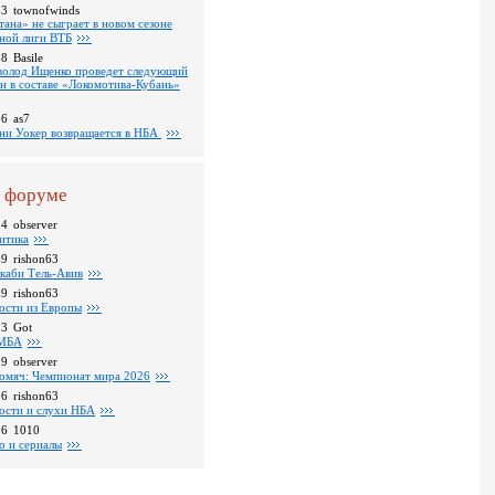
53
townofwinds
тана» не сыграет в новом сезоне
ной лиги ВТБ
38
Basile
волод Ищенко проведет следующий
он в составе «Локомотива-Кубань»
36
as7
ни Уокер возвращается в НБА
 форуме
04
observer
итика
39
rishon63
каби Тель-Авив
09
rishon63
ости из Европы
23
Got
МБА
59
observer
омяч: Чемпионат мира 2026
16
rishon63
ости и слухи НБА
26
1010
о и сериалы