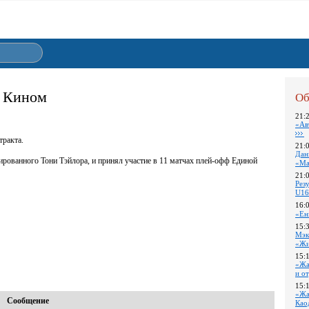
 Кином
Об
21:
«Ав
тракта.
21:
Дан
ованного Тони Тэйлора, и принял участие в 11 матчах плей-офф Единой
«Ма
21:
Pез
U16
16:
«Ен
15:
Мэк
«Жи
15:
«Жа
и о
15:
«Жа
Сообщение
Као