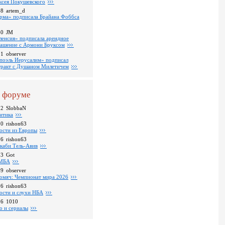
ксея Покушевского
38
artem_d
рма» подписала Брайана Фоббса
40
JM
ленсия» подписала арендное
лашение с Армони Бруксом
01
observer
поэль Иерусалим» подписал
тракт с Душаном Милетичем
 форуме
22
SlobbaN
итика
30
rishon63
ости из Европы
26
rishon63
каби Тель-Авив
23
Got
МБА
59
observer
омяч: Чемпионат мира 2026
16
rishon63
ости и слухи НБА
26
1010
о и сериалы