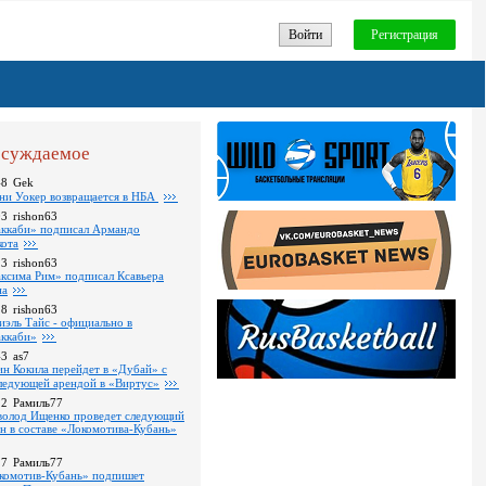
Войти
Регистрация
суждаемое
48
Gek
ни Уокер возвращается в НБА
03
rishon63
ккаби» подписал Армандо
кота
13
rishon63
ксима Рим» подписал Ксавьера
на
18
rishon63
иэль Тайс - официально в
ккаби»
43
as7
ин Кокила перейдет в «Дубай» с
ледующей арендой в «Виртус»
22
Рамиль77
волод Ищенко проведет следующий
он в составе «Локомотива-Кубань»
17
Рамиль77
комотив-Кубань» подпишет