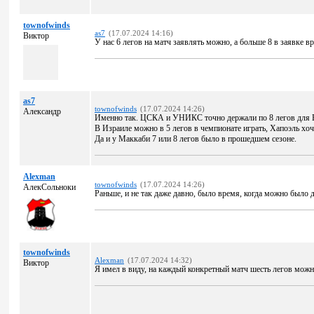
townofwinds
as7
(17.07.2024 14:16)
Виктор
У нас 6 легов на матч заявлять можно, а больше 8 в заявке вр
as7
townofwinds
(17.07.2024 14:26)
Александр
Именно так. ЦСКА и УНИКС точно держали по 8 легов для Ев
В Израиле можно в 5 легов в чемпионате играть, Хапоэль хоче
Да и у Маккаби 7 или 8 легов было в прошедшем сезоне.
Alexman
townofwinds
(17.07.2024 14:26)
АлекСольноки
Раньше, и не так даже давно, было время, когда можно было д
townofwinds
Alexman
(17.07.2024 14:32)
Виктор
Я имел в виду, на каждый конкретный матч шесть легов можн