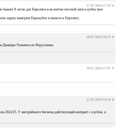
17.07.2024 17:33
#
 бывает 8 легов для Евролиги и на матчах местной лиги и кубка трое
вили задачу выиграть Еврокубок и попасть в Евролигу.
18.07.2024 16:11
#
 и Джакори Уильямса из Иерусалима.
18.07.2024 17:07
#
21.07.2024 14:24
#
н-2024/25. У нигерийского бигмена действующий контракт с клубом, и