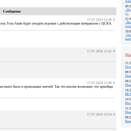
Але
09:
«Па
Сообщение
22:
17.07.2024 13:40
#
«Ва
поэль Тель-Авив будет уводить игроков с действующим контрактом у ЦСКА.
сог
19:
«Ха
кон
17.07.2024 13:42
#
На
11:
Пол
08:
Нов
08:
17.07.2024 13:49
#
Мак
ноговато было и провальных матчей. Так что вполне возможно, что армейцы
16:
БК 
14:
Ног
11:
Нов
17.07.2024 13:54
#
08:
Кин