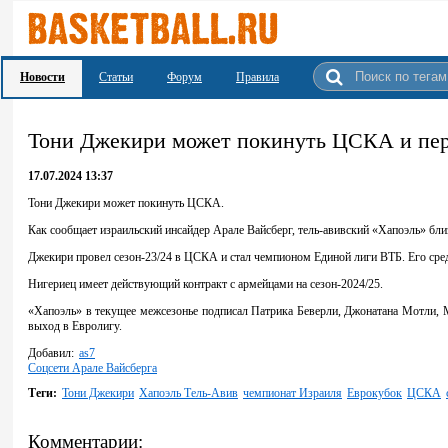
Новости
Статьи
Форум
Правила
Тони Джекири может покинуть ЦСКА и пер
17.07.2024 13:37
Тони Джекири может покинуть ЦСКА.
Как сообщает израильский инсайдер Арале Вайсберг, тель-авивский «Хапоэль» близ
Джекири провел сезон-23/24 в ЦСКА и стал чемпионом Единой лиги ВТБ. Его средние
Нигериец имеет действующий контракт с армейцами на сезон-2024/25.
«Хапоэль» в текущее межсезонье подписал Патрика Беверли, Джонатана Мотли, М
выход в Евролигу.
Добавил:
as7
Соцсети Арале Вайсберга
Теги:
Тони Джекири
Хапоэль Тель-Авив
чемпионат Израиля
Еврокубок
ЦСКА
Комментарии: