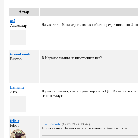
Автор
as7
Да уж, лет 5-10 назад невозможно было представить, что Ха
Александр
townofwinds
В Израиле лимита на иностранцев нет?
Виктор
Lamonte
Ну уж не сказать, что он прям хорошо в ЦСКА смотрелся, м
Alex
его и отдадут.
felix-r
townofwinds
(17.07.2024 13:42)
felix-r
Есть конечно. На матч можно заявлять не больше пяти