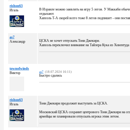
rishon63
В Израиле можно заявлять на игру 5 легов. У Маккаби обычно
Игаль
отдыхают.
Хапоэль Т-А скорей всего тоже 8 легов подпишет - они поста
as7
ЦСКА не хочет отпускать Тони Джекири.
Александр
Хапоэль переключил внимание на Тайлера Кука из Ховентуда
townofwinds
as7
(18.07.2024 16:11)
Виктор
Быстро сдались
rishon63
Тони Джекири продолжит выступать за ЦСКА.
Игаль
Московский ЦСКА сохранит центрового Тони Джекири на сезо
армейцы не планировали отпускать игрока этим летом.