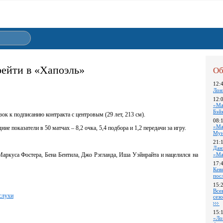
ейти в «Хапоэль»
Об
12:
Лон
12:
«Ма
Бэй
ок к подписанию контракта с центровым (29 лет, 213 см).
08:
«Ма
 показатели в 50 матчах – 8,2 очка, 5,4 подбора и 1,2 передачи за игру.
Му
21:
Дан
аркуса Фостера, Бена Бентила, Джо Рэгланда, Иша Уэйнрайта и нацелился на
«Ма
17:
Кев
пос
15:
Все
слухи
сез
15:
«Ло