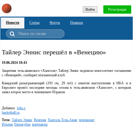
Войти
Регистрация
Новости
Статьи
Форум
Правила
Тайлер Эннис перешёл в «Венецию»
19.06.2024 10:43
Защитник тель-авивского «Хапоэля» Тайлер Эннис подписал многолетнее соглашение
с «Венецией», сообщает итальянский клуб.
Канадский разыгрывающий (191 см, 29 лет) с опытом выступления в НБА и в
Евролиге провёл последние месяцы сезона в тель-авивском «Хапоэле», с которым
занял второе место в чемпионате Израиля.
Добавил:
felix-r
basketball.ru
Теги:
Тайлер Эннис
Венеция
Хапоэль Тель-Авив
чемпионат
Италии
Еврокубок
контракты