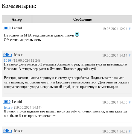
Комментарии:
Автор
Сообщение
1010
Leonid
19.06.2024 12:24
#
Не только из МТА ведущие леги делают лыжи
Объективная реальность...
felix-r
felix-r
19.06.2024 14:14
#
1010
(19.06.2024 12:24)
На самом деле он всего 3 месяца в Хапоэле играл, и пришёл туда из итальянского
Неаполя. А теперь вернулся в Италию. Только в другой клуб.
Венеция, кстати, нашла хорошую систему для заработка. Подписывает в начале
лета игроков, которыми могут и в Евролиге заинтересоваться. Даёт этим игрокам в
контракте опцию ухода в евролыжный клуб, но за приличную компенсацию.
1010
Leonid
19.06.2024 14:33
#
felix-r
(19.06.2024 14:14)
Я знаю, что он недавно там играет, но он же себя отлично проявил, и мне кажется
они были бы не прочь его оставить.
felix-r
felix-r
19.06.2024 14:39
#