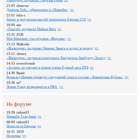
«Автодор» подписал Уэнделла Грина
21:03
observer
Даниэль Тайс - официально в «Маккаби»
21:01
felix-r
Анонс и результаты матчей чемпионата Европы U16
16:09
star
«Енисей» подписал Майкла Янга
15:35
ZUB
Мэк Маккланг стал игроком «Жироны»
15:13
Malkolm
«Жальгирис» подпишет Кинана Эванса и отдаст в аренду
15:11
ohenry
«Жальгирис» подписал центрового Каодиричи Акобунду-Эхиогу
14:53
townofwinds
«Астана» не сыграет в новом сезоне Единой лиги ВТБ
14:38
Basile
Всеволод Ищенко проведет следующий сезон в составе «Локомотива-Кубань»
10:36
as7
Лонни Уокер возвращается в НБА
На форуме
19:39
rishon63
Маккаби Тель-Авив
08:09
rishon63
Новости из Европы
16:31
1010
Политика