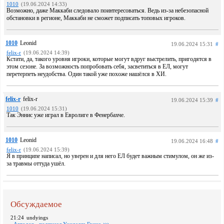
1010
(19.06.2024 14:33)
Возможно, даже Маккаби следовало поинтересоваться. Ведь из-за небезопасной
обстановки в регионе, Маккаби не сможет подписать топовых игроков.
1010
Leonid
19.06.2024 15:31
#
felix-r
(19.06.2024 14:39)
Кстати, да, такого уровня игроки, которые могут вдруг выстрелить, пригодятся в
этом сезоне. За возможность попробовать себя, засветиться в ЕЛ, могут
перетерпеть неудобства. Один такой уже похоже нашёлся в ХИ.
felix-r
felix-r
19.06.2024 15:39
#
1010
(19.06.2024 15:31)
Так Эннис уже играл в Евролиге в Фенербахче.
1010
Leonid
19.06.2024 16:48
#
felix-r
(19.06.2024 15:39)
Я в принципе написал, но уверен и для него ЕЛ будет важным стимулом, он же из-
за травмы оттуда ушёл.
Обсуждаемое
21:24
undyings