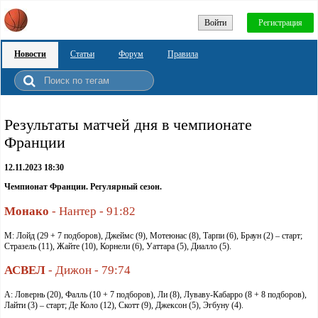
Войти
Регистрация
Новости
Статьи
Форум
Правила
Результаты матчей дня в чемпионате
Франции
12.11.2023 18:30
Чемпионат Франции. Регулярный сезон.
Монако
- Нантер - 91:82
М: Лойд (29 + 7 подборов), Джеймс (9), Мотеюнас (8), Тарпи (6), Браун (2) – старт;
Стразель (11), Жайте (10), Корнели (6), Уаттара (5), Диалло (5).
АСВЕЛ
- Дижон - 79:74
А: Ловернь (20), Фалль (10 + 7 подборов), Ли (8), Луваву-Кабарро (8 + 8 подборов),
Лайти (3) – старт; Де Коло (12), Скотт (9), Джексон (5), Эгбуну (4).