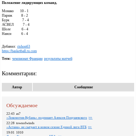
Положение лидирующих команд.
Монако 10 - 1
Париж 8 - 2
Бурк 7 - 4
АСВЕЛ 7 - 4
Шоле 6 - 4
Нанси 6 - 4
Добавил:
rishon63
https://basketball.ru.com
Теги:
чемпионат Франции
результаты матчей
Комментарии:
Автор
Сообщение
Обсуждаемое
22:43
as7
«Локомотив-Кубань» подпишет Алексея Покушевского
22:28
townofwinds
«Астана» не сыграет в новом сезоне Единой лиги ВТБ
19:01
1010