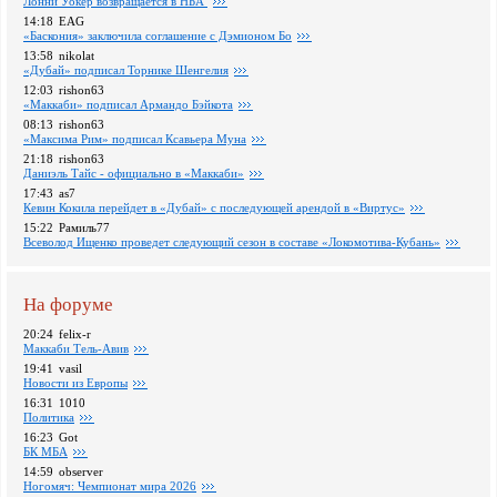
Лонни Уокер возвращается в НБА
14:18
EAG
«Баскония» заключила соглашение с Дэмионом Бо
13:58
nikolat
«Дубай» подписал Торнике Шенгелия
12:03
rishon63
«Маккаби» подписал Армандо Бэйкота
08:13
rishon63
«Максима Рим» подписал Ксавьера Муна
21:18
rishon63
Даниэль Тайс - официально в «Маккаби»
17:43
as7
Кевин Кокила перейдет в «Дубай» с последующей арендой в «Виртус»
15:22
Рамиль77
Всеволод Ищенко проведет следующий сезон в составе «Локомотива-Кубань»
На форуме
20:24
felix-r
Маккаби Тель-Авив
19:41
vasil
Новости из Европы
16:31
1010
Политика
16:23
Got
БК МБА
14:59
observer
Ногомяч: Чемпионат мира 2026