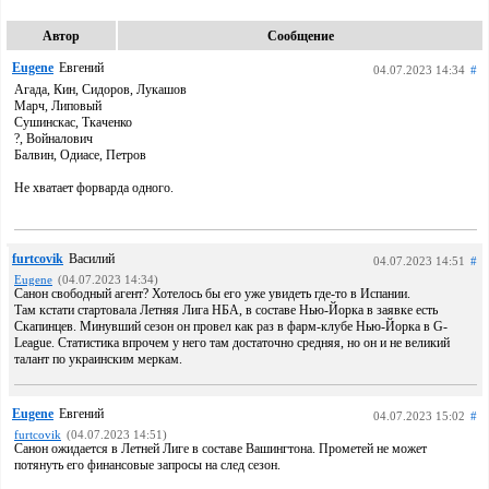
Автор
Сообщение
Eugene
Евгений
04.07.2023 14:34
#
Агада, Кин, Сидоров, Лукашов
Марч, Липовый
Сушинскас, Ткаченко
?, Войналович
Балвин, Одиасе, Петров
Не хватает форварда одного.
furtcovik
Василий
04.07.2023 14:51
#
Eugene
(04.07.2023 14:34)
Санон свободный агент? Хотелось бы его уже увидеть где-то в Испании.
Там кстати стартовала Летняя Лига НБА, в составе Нью-Йорка в заявке есть
Скапинцев. Минувший сезон он провел как раз в фарм-клубе Нью-Йорка в G-
League. Статистика впрочем у него там достаточно средняя, но он и не великий
талант по украинским меркам.
Eugene
Евгений
04.07.2023 15:02
#
furtcovik
(04.07.2023 14:51)
Санон ожидается в Летней Лиге в составе Вашингтона. Прометей не может
потянуть его финансовые запросы на след сезон.