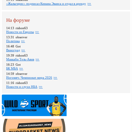
«Жальгирис» подписал Кинана Эванса и отдал в аренду
На форуме
14:13
rishon63
Новости из Европы
13:31
observer
Политика
16:48
Got
Виноград
19:39
rishon63
Маккаби Тель-Авив
16:23
Got
БК МБА
14:59
observer
Ногомяч: Чемпионат мира 2026
11:16
rishon63
Новости и слухи НБА