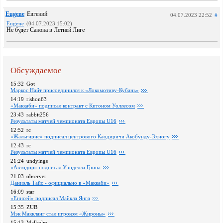
Eugene
Евгений
04.07.2023 22:52
#
Eugene
(04.07.2023 15:02)
Не будет Санона в Летней Лиге
Обсуждаемое
15:32
Got
Маркос Найт присоединился к «Локомотиву-Кубань»
14:19
rishon63
«Маккаби» подписал контракт с Китоном Уоллесом
23:43
rabbit256
Pезультаты матчей чемпионата Европы U16
12:52
rc
«Жальгирис» подписал центрового Каодиричи Акобунду-Эхиогу
12:43
rc
Pезультаты матчей чемпионата Европы U16
21:24
undyings
«Автодор» подписал Уэнделла Грина
21:03
observer
Даниэль Тайс - официально в «Маккаби»
16:09
star
«Енисей» подписал Майкла Янга
15:35
ZUB
Мэк Маккланг стал игроком «Жироны»
15:13
Malkolm