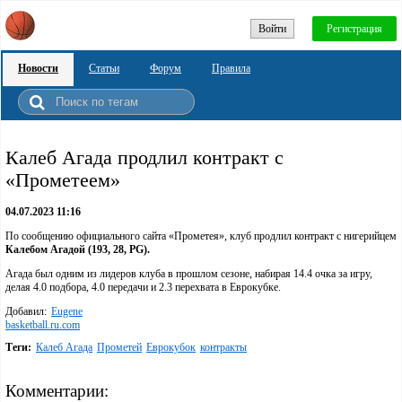
Войти
Регистрация
Новости
Статьи
Форум
Правила
Калеб Агада продлил контракт с
«Прометеем»
04.07.2023 11:16
По сообщению официального сайта «Прометея», клуб продлил контракт с нигерийцем
Калебом Агадой (193, 28, PG).
Агада был одним из лидеров клуба в прошлом сезоне, набирая 14.4 очка за игру,
делая 4.0 подбора, 4.0 передачи и 2.3 перехвата в Еврокубке.
Добавил:
Eugene
basketball.ru.com
Теги:
Калеб Агада
Прометей
Еврокубок
контракты
Комментарии: