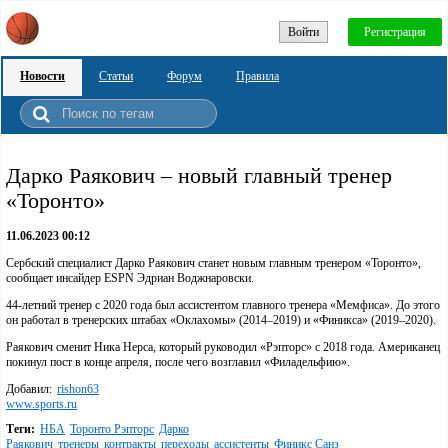
Войти
Регистрация
Новости
Статьи
Форум
Правила
Дарко Раякович – новый главный тренер
«Торонто»
11.06.2023 00:12
Сербский специалист Дарко Раякович станет новым главным тренером «Торонто»,
сообщает инсайдер ESPN Эдриан Воджнаровски.
44-летний тренер с 2020 года был ассистентом главного тренера «Мемфиса». До этого
он работал в тренерских штабах «Оклахомы» (2014–2019) и «Финикса» (2019–2020).
Раякович сменит Ника Нерса, который руководил «Рэпторс» с 2018 года. Американец
покинул пост в конце апреля, после чего возглавил «Филадельфию».
Добавил:
rishon63
www.sports.ru
Теги:
НБА
Торонто Рэпторс
Дарко
Раякович
тренеры
контракты
переходы
ассистенты
Финикс Санз