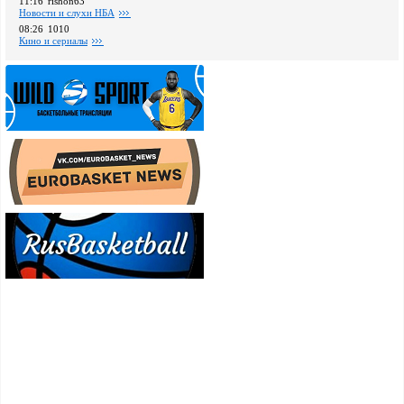
11:16
rishon63
Новости и слухи НБА
08:26
1010
Кино и сериалы