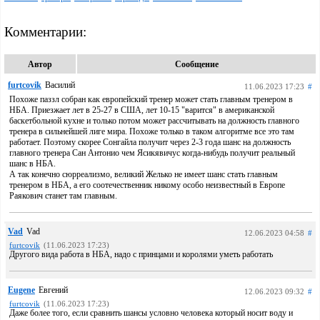
Комментарии:
Автор
Сообщение
furtcovik
Василий
11.06.2023 17:23
#
Похоже паззл собран как европейский тренер может стать главным тренером в
НБА. Приезжает лет в 25-27 в США, лет 10-15 "варится" в американской
баскетбольной кухне и только потом может рассчитывать на должность главного
тренера в сильнейшей лиге мира. Похоже только в таком алгоритме все это там
работает. Поэтому скорее Сонгайла получит через 2-3 года шанс на должность
главного тренера Сан Антонио чем Ясикявичус когда-нибудь получит реальный
шанс в НБА.
А так конечно сюрреализмо, великий Желько не имеет шанс стать главным
тренером в НБА, а его соотечественник никому особо неизвестный в Европе
Раякович станет там главным.
Vad
Vad
12.06.2023 04:58
#
furtcovik
(11.06.2023 17:23)
Другого вида работа в НБА, надо с принцами и королями уметь работать
Eugene
Евгений
12.06.2023 09:32
#
furtcovik
(11.06.2023 17:23)
Даже более того, если сравнить шансы условно человека который носит воду и