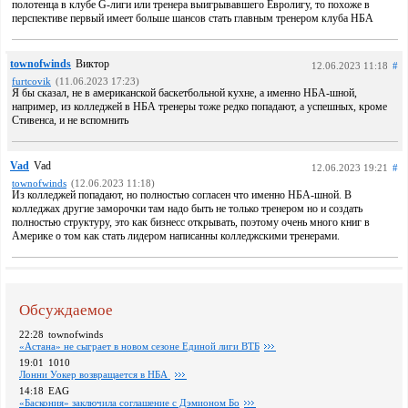
полотенца в клубе G-лиги или тренера выигрывавшего Евролигу, то похоже в
перспективе первый имеет больше шансов стать главным тренером клуба НБА
townofwinds
Виктор
12.06.2023 11:18
#
furtcovik
(11.06.2023 17:23)
Я бы сказал, не в американской баскетбольной кухне, а именно НБА-шной,
например, из колледжей в НБА тренеры тоже редко попадают, а успешных, кроме
Стивенса, и не вспомнить
Vad
Vad
12.06.2023 19:21
#
townofwinds
(12.06.2023 11:18)
Из колледжей попадают, но полностью согласен что именно НБА-шной. В
колледжах другие заморочки там надо быть не только тренером но и создать
полностью структуру, это как бизнесс открывать, поэтому очень много книг в
Америке о том как стать лидером написанны колледжскими тренерами.
Обсуждаемое
22:28
townofwinds
«Астана» не сыграет в новом сезоне Единой лиги ВТБ
19:01
1010
Лонни Уокер возвращается в НБА
14:18
EAG
«Баскония» заключила соглашение с Дэмионом Бо