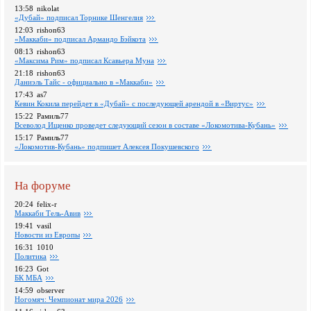
13:58
nikolat
«Дубай» подписал Торнике Шенгелия
12:03
rishon63
«Маккаби» подписал Армандо Бэйкота
08:13
rishon63
«Максима Рим» подписал Ксавьера Муна
21:18
rishon63
Даниэль Тайс - официально в «Маккаби»
17:43
as7
Кевин Кокила перейдет в «Дубай» с последующей арендой в «Виртус»
15:22
Рамиль77
Всеволод Ищенко проведет следующий сезон в составе «Локомотива-Кубань»
15:17
Рамиль77
«Локомотив-Кубань» подпишет Алексея Покушевского
На форуме
20:24
felix-r
Маккаби Тель-Авив
19:41
vasil
Новости из Европы
16:31
1010
Политика
16:23
Got
БК МБА
14:59
observer
Ногомяч: Чемпионат мира 2026