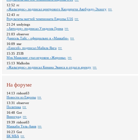
12:52
rc
«Жальгирис» подписал центрового Каодиричи Акобунду-Эхиогу
12:43
rc
Pезультаты матчей чемпионата Европы U16
21:24
undyings
«Автодор» подписал Уэнделла Грина
21:03
observer
Даниэль Тайс - официально в «Маккаби»
16:09
star
«Енисей» подписал Майкла Янга
15:35
ZUB
Мэк Маккланг стал игроком «Жироны»
15:13
Malkolm
«Жальгирис» подписал Кинана Эванса и отдал в аренду
На форуме
14:13
rishon63
Новости из Европы
13:31
observer
Политика
16:48
Got
Виноград
19:39
rishon63
Маккаби Тель-Авив
16:23
Got
БК МБА