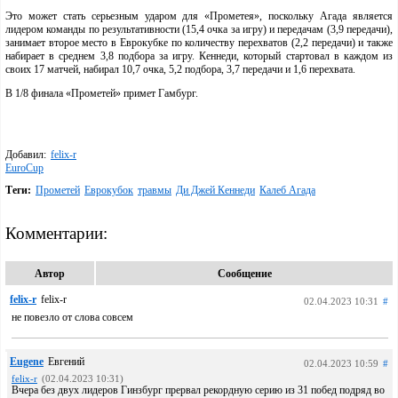
Это может стать серьезным ударом для «Прометея», поскольку Агада является
лидером команды по результативности (15,4 очка за игру) и передачам (3,9 передачи),
занимает второе место в Еврокубке по количеству перехватов (2,2 передачи) и также
набирает в среднем 3,8 подбора за игру. Кеннеди, который стартовал в каждом из
своих 17 матчей, набирал 10,7 очка, 5,2 подбора, 3,7 передачи и 1,6 перехвата.
В 1/8 финала «Прометей» примет Гамбург.
Добавил:
felix-r
EuroCup
Теги:
Прометей
Еврокубок
травмы
Ди Джей Кеннеди
Калеб Агада
Комментарии:
Автор
Сообщение
felix-r
felix-r
02.04.2023 10:31
#
не повезло от слова совсем
Eugene
Евгений
02.04.2023 10:59
#
felix-r
(02.04.2023 10:31)
Вчера без двух лидеров Гинзбург прервал рекордную серию из 31 побед подряд во