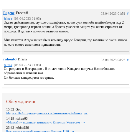
Eugene
Евгений
03.04.2023 01:51
#
felix-r
(03.04.2023 01:03)
Экзам действительно лучше отшлифован, но по сути они оба плеймейкеры под 2
метра, где проход первая опция, а бросок уже если защита уж очень строится от
прохода. В деталях конечно отличий много.
Мне кажется Агада зашел бы в команду вроде Баварии, где таланта не очень много
но есть много атлетизма и дисциплины
rishon63
Игаль
03.04.2023 08:23
#
felix-r
(03.04.2023 01:03)
Он родился в Нигерии,но с 6-ти лет жил в Канаде и получал баскетбольное
образования и навыки там.
Он больше канадец,чем нигериец.
Обсуждаемое
15:32
Got
Маркос Найт присоединился к «Локомотиву-Кубань»
14:19
rishon63
«Маккаби» подписал контракт с Китоном Уоллесом
23:43
rabbit256
Pезультаты матчей чемпионата Европы U16