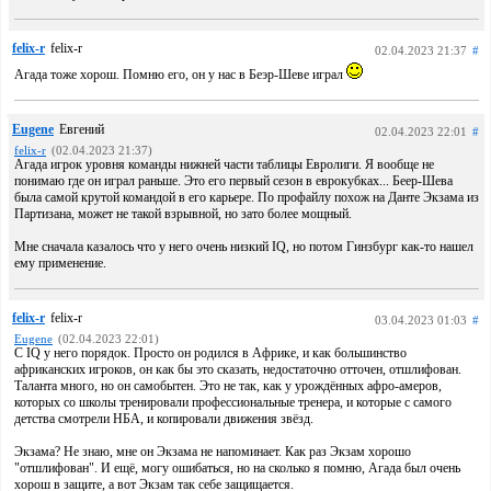
felix-r
felix-r
02.04.2023 21:37
#
Агада тоже хорош. Помню его, он у нас в Беэр-Шеве играл
Eugene
Евгений
02.04.2023 22:01
#
felix-r
(02.04.2023 21:37)
Агада игрок уровня команды нижней части таблицы Евролиги. Я вообще не
понимаю где он играл раньше. Это его первый сезон в еврокубках... Беер-Шева
была самой крутой командой в его карьере. По профайлу похож на Данте Экзама из
Партизана, может не такой взрывной, но зато более мощный.
Мне сначала казалось что у него очень низкий IQ, но потом Гинзбург как-то нашел
ему применение.
felix-r
felix-r
03.04.2023 01:03
#
Eugene
(02.04.2023 22:01)
С IQ у него порядок. Просто он родился в Африке, и как большинство
африканских игроков, он как бы это сказать, недостаточно отточен, отшлифован.
Таланта много, но он самобытен. Это не так, как у урождённых афро-амеров,
которых со школы тренировали профессиональные тренера, и которые с самого
детства смотрели НБА, и копировали движения звёзд.
Экзама? Не знаю, мне он Экзама не напоминает. Как раз Экзам хорошо
"отшлифован". И ещё, могу ошибаться, но на сколько я помню, Агада был очень
хорош в защите, а вот Экзам так себе защищается.