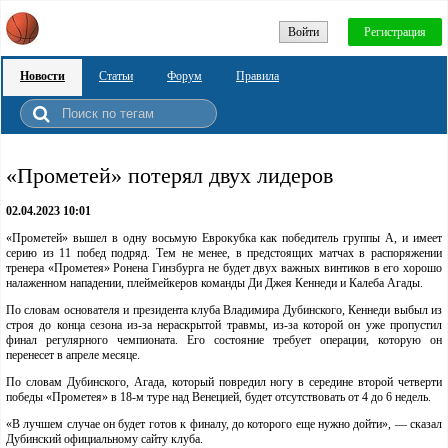
Войти
Регистрация
Новости
Статьи
Форум
Правила
«Прометей» потерял двух лидеров
02.04.2023 10:01
«Прометей» вышел в одну восьмую Еврокубка как победитель группы А, и имеет
серию из 11 побед подряд. Тем не менее, в предстоящих матчах в распоряжении
тренера «Прометея» Ронена Гинзбурга не будет двух важных винтиков в его хорошо
налаженном нападении, плеймейкеров команды Ди Джея Кеннеди и Калеба Агады.
По словам основателя и президента клуба Владимира Дубинского, Кеннеди выбыл из
строя до конца сезона из-за нераскрытой травмы, из-за которой он уже пропустил
финал регулярного чемпионата. Его состояние требует операции, которую он
перенесет в апреле месяце.
По словам Дубинского, Агада, который повредил ногу в середине второй четверти
победы «Прометея» в 18-м туре над Венецией, будет отсутствовать от 4 до 6 недель.
«В лучшем случае он будет готов к финалу, до которого еще нужно дойти», — сказал
Дубинский официальному сайту клуба.