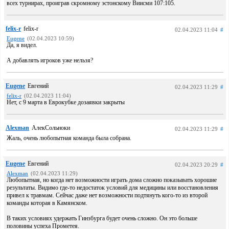
всех турнирах, проиграв скромному эстонскому Виисми 107:105.
felix-r
felix-r
02.04.2023 11:04
#
Eugene
(02.04.2023 10:59)
Да, я видел.
А добавлять игроков уже нельзя?
Eugene
Евгений
02.04.2023 11:29
#
felix-r
(02.04.2023 11:04)
Нет, с 9 марта в Еврокубке дозаявки закрыты
Alexman
АлекСольноки
02.04.2023 11:29
#
Жаль, очень любопытная команда была собрана.
Eugene
Евгений
02.04.2023 20:29
#
Alexman
(02.04.2023 11:29)
Любопытная, но когда нет возможности играть дома сложно показывать хорошие
результаты. Видимо где-то недостаток условий для медицины или восстановления
привел к травмам. Сейчас даже нет возможности подтянуть кого-то из второй
команды которая в Камянском.
В таких условиях удержать Гинзбурга будет очень сложно. Он это больше
половины успеха Прометея.