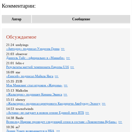
Комментарии:
Автор
Сообщение
Обсуждаемое
21:24
undyings
«Автодор» подписал Уэнделла Грина
21:03
observer
Даниэль Тайс - официально в «Маккаби»
21:01
felix-r
Pезультаты матчей чемпионата Европы U16
16:09
star
«Енисей» подписал Майкла Янга
15:35
ZUB
Мэк Маккланг стал игроком «Жироны»
15:13
Malkolm
«Жальгирис» подпишет Кинана Эванса
15:11
ohenry
«Жальгирис» подписал центрового Каодиричи Акобунду-Эхиогу
14:53
townofwinds
«Астана» не сыграет в новом сезоне Единой лиги ВТБ
14:38
Basile
Всеволод Ищенко проведет следующий сезон в составе «Локомотива-Кубань»
10:36
as7
Лонни Уокер возвращается в НБА