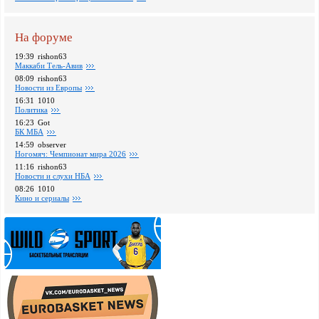
На форуме
19:39
rishon63
Маккаби Тель-Авив
08:09
rishon63
Новости из Европы
16:31
1010
Политика
16:23
Got
БК МБА
14:59
observer
Ногомяч: Чемпионат мира 2026
11:16
rishon63
Новости и слухи НБА
08:26
1010
Кино и сериалы