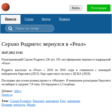
Войти
Регистрация
Новости
Статьи
Форум
Правила
Серхио Родригес вернулся в «Реал»
18.07.2022 15:02
Разыгрывающий Серхио Родригес (36 лет, 191 см) официально перешел в мадридский
«Реал».
Родригес выступал за «Реал» с 2010 по 2016 годы и становился с командой
победителем Евролиги (2015). Еще один титул он взял с ЦСКА (2019).
Последние три сезона испанец провел в «Милане». В минувшем розыгрыше Евролиги
он набирал в среднем 7,8 очка, 4,6 передачи и 2,3 подбора.
Добавил:
felix-r
Sports.ru
Теги:
Серхио Родригес
Евролига
контракты
Реал
чемпионат
Испании
переходы
Милан