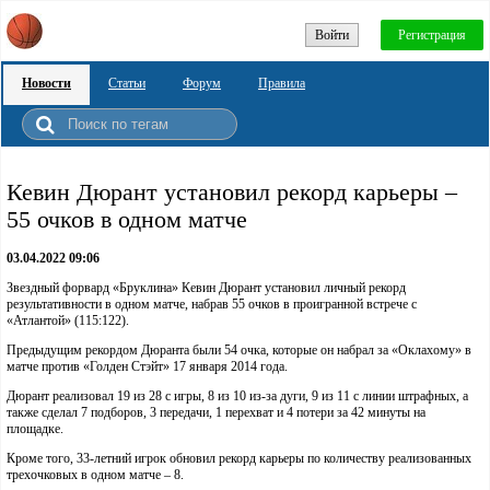
Войти
Регистрация
Новости
Статьи
Форум
Правила
Кевин Дюрант установил рекорд карьеры –
55 очков в одном матче
03.04.2022 09:06
Звездный форвард «Бруклина» Кевин Дюрант установил личный рекорд
результативности в одном матче, набрав 55 очков в проигранной встрече с
«Атлантой» (115:122).
Предыдущим рекордом Дюранта были 54 очка, которые он набрал за «Оклахому» в
матче против «Голден Стэйт» 17 января 2014 года.
Дюрант реализовал 19 из 28 с игры, 8 из 10 из-за дуги, 9 из 11 с линии штрафных, а
также сделал 7 подборов, 3 передачи, 1 перехват и 4 потери за 42 минуты на
площадке.
Кроме того, 33-летний игрок обновил рекорд карьеры по количеству реализованных
трехочковых в одном матче – 8.