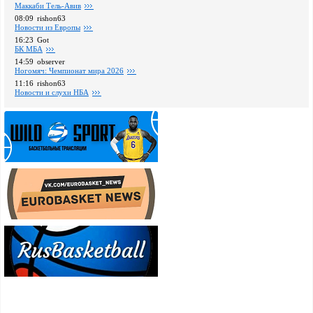
Маккаби Тель-Авив
08:09
rishon63
Новости из Европы
16:23
Got
БК МБА
14:59
observer
Ногомяч: Чемпионат мира 2026
11:16
rishon63
Новости и слухи НБА