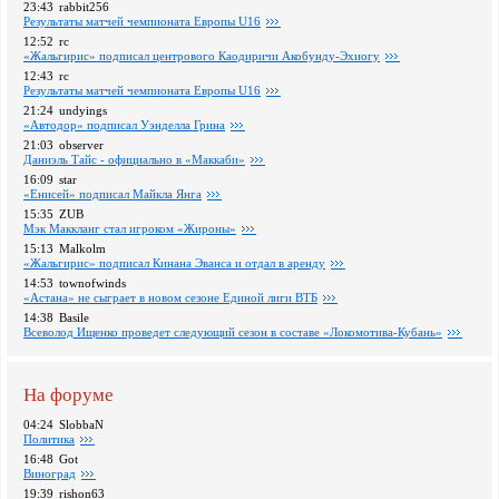
23:43
rabbit256
Pезультаты матчей чемпионата Европы U16
12:52
rc
«Жальгирис» подписал центрового Каодиричи Акобунду-Эхиогу
12:43
rc
Pезультаты матчей чемпионата Европы U16
21:24
undyings
«Автодор» подписал Уэнделла Грина
21:03
observer
Даниэль Тайс - официально в «Маккаби»
16:09
star
«Енисей» подписал Майкла Янга
15:35
ZUB
Мэк Маккланг стал игроком «Жироны»
15:13
Malkolm
«Жальгирис» подписал Кинана Эванса и отдал в аренду
14:53
townofwinds
«Астана» не сыграет в новом сезоне Единой лиги ВТБ
14:38
Basile
Всеволод Ищенко проведет следующий сезон в составе «Локомотива-Кубань»
На форуме
04:24
SlobbaN
Политика
16:48
Got
Виноград
19:39
rishon63