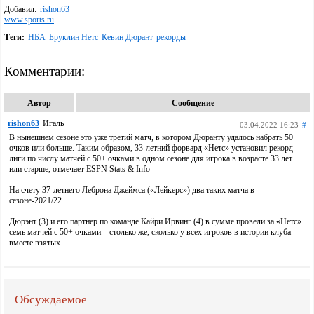
Добавил:
rishon63
www.sports.ru
Теги:
НБА
Бруклин Нетс
Кевин Дюрант
рекорды
Комментарии:
Автор
Сообщение
rishon63
Игаль
03.04.2022 16:23
#
В нынешнем сезоне это уже третий матч, в котором Дюранту удалось набрать 50
очков или больше. Таким образом, 33-летний форвард «Нетс» установил рекорд
лиги по числу матчей с 50+ очками в одном сезоне для игрока в возрасте 33 лет
или старше, отмечает ESPN Stats & Info
На счету 37-летнего Леброна Джеймса («Лейкерс») два таких матча в
сезоне-2021/22.
Дюрэнт (3) и его партнер по команде Кайри Ирвинг (4) в сумме провели за «Нетс»
семь матчей с 50+ очками – столько же, сколько у всех игроков в истории клуба
вместе взятых.
Обсуждаемое