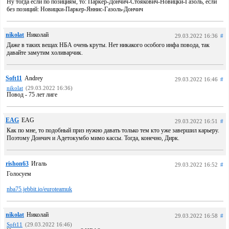
Ну тогда если по позициям, то: Паркер-Дончич-Стоякович-Новицки-Газоль, если
без позиций: Новицки-Паркер-Яннис-Газоль-Дончич
nikolat
Николай
29.03.2022 16:36
#
Даже в таких вещах НБА очень круты. Нет никакого особого инфа повода, так
давайте замутим холиварчик.
Soft11
Andrey
29.03.2022 16:46
#
nikolat
(29.03.2022 16:36)
Повод - 75 лет лиге
EAG
EAG
29.03.2022 16:51
#
Как по мне, то подобный приз нужно давать только тем кто уже завершил карьеру.
Поэтому Дончич и Адетокумбо мимо кассы. Тогда, конечно, Дирк.
rishon63
Игаль
29.03.2022 16:52
#
Голосуем
nba75.jebbit.io/euroteamuk
nikolat
Николай
29.03.2022 16:58
#
Soft11
(29.03.2022 16:46)