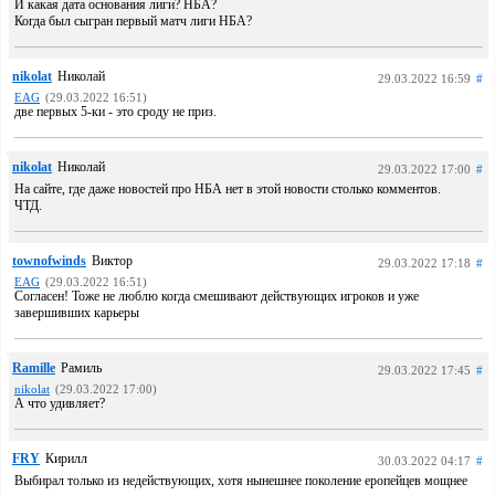
И какая дата основания лиги? НБА?
Когда был сыгран первый матч лиги НБА?
nikolat
Николай
29.03.2022 16:59
#
EAG
(29.03.2022 16:51)
две первых 5-ки - это сроду не приз.
nikolat
Николай
29.03.2022 17:00
#
На сайте, где даже новостей про НБА нет в этой новости столько комментов.
ЧТД.
townofwinds
Виктор
29.03.2022 17:18
#
EAG
(29.03.2022 16:51)
Согласен! Тоже не люблю когда смешивают действующих игроков и уже
завершивших карьеры
Ramille
Рамиль
29.03.2022 17:45
#
nikolat
(29.03.2022 17:00)
А что удивляет?
FRY
Кирилл
30.03.2022 04:17
#
Выбирал только из недействующих, хотя нынешнее поколение еропейцев мощнее