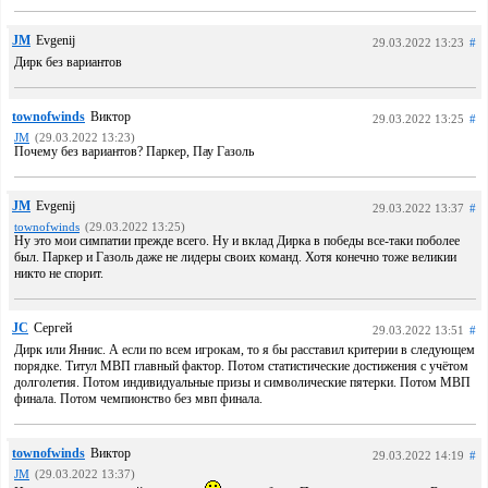
JM
Evgenij
29.03.2022 13:23
#
Дирк без вариантов
townofwinds
Виктор
29.03.2022 13:25
#
JM
(29.03.2022 13:23)
Почему без вариантов? Паркер, Пау Газоль
JM
Evgenij
29.03.2022 13:37
#
townofwinds
(29.03.2022 13:25)
Ну это мои симпатии прежде всего. Ну и вклад Дирка в победы все-таки поболее
был. Паркер и Газоль даже не лидеры своих команд. Хотя конечно тоже великии
никто не спорит.
JC
Сергей
29.03.2022 13:51
#
Дирк или Яннис. А если по всем игрокам, то я бы расставил критерии в следующем
порядке. Титул МВП главный фактор. Потом статистические достижения с учётом
долголетия. Потом индивидуальные призы и символические пятерки. Потом МВП
финала. Потом чемпионство без мвп финала.
townofwinds
Виктор
29.03.2022 14:19
#
JM
(29.03.2022 13:37)