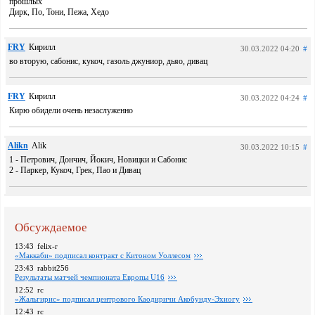
прошлых
Дирк, По, Тони, Пежа, Хедо
FRY
Кирилл
30.03.2022 04:20
#
во вторую, сабонис, кукоч, газоль джуниор, дьяо, дивац
FRY
Кирилл
30.03.2022 04:24
#
Кирю обидели очень незаслуженно
Alikn
Alik
30.03.2022 10:15
#
1 - Петрович, Дончич, Йокич, Новицки и Сабонис
2 - Паркер, Кукоч, Грек, Пао и Дивац
Обсуждаемое
13:43
felix-r
«Маккаби» подписал контракт с Китоном Уоллесом
23:43
rabbit256
Pезультаты матчей чемпионата Европы U16
12:52
rc
«Жальгирис» подписал центрового Каодиричи Акобунду-Эхиогу
12:43
rc