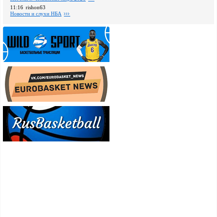
11:16
rishon63
Новости и слухи НБА