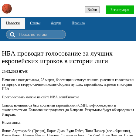
Войти
Регистрация
Новости
Статьи
Форум
Правила
НБА проводит голосование за лучших
европейских игроков в истории лиги
29.03.2022 07:48
Начиная с понедельника, 28 марта, болельщики смогут принять участие в голосовании
за первую и вторую символические сборные лучших европейских игроков в истории
НБА.
Проголосовать можно на сайте NBA.com/Eurovote
Список номинантов был составлен европейскими СМИ, инфлюенсерами и
знаменитостями. Голосование продлится до 6 апреля. Результаты будут обнародованы
8 апреля.
Номинанты:
Яннис Адетокумбо (Греция), Борис Диао, Руди Гобер, Тони Паркер (все – Франция),
Владе Дивац, Никола Йокич, Предраг Стоякович (все – Сербия), Лука Дончич, Горан