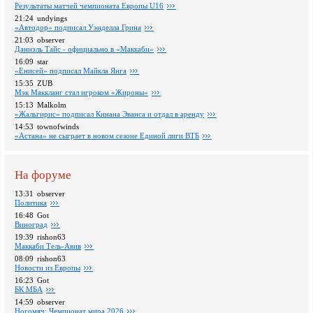
Pезультаты матчей чемпионата Европы U16
21:24
undyings
«Автодор» подписал Уэнделла Грина
21:03
observer
Даниэль Тайс - официально в «Маккаби»
16:09
star
«Енисей» подписал Майкла Янга
15:35
ZUB
Мэк Маккланг стал игроком «Жироны»
15:13
Malkolm
«Жальгирис» подписал Кинана Эванса и отдал в аренду
14:53
townofwinds
«Астана» не сыграет в новом сезоне Единой лиги ВТБ
На форуме
13:31
observer
Политика
16:48
Got
Виноград
19:39
rishon63
Маккаби Тель-Авив
08:09
rishon63
Новости из Европы
16:23
Got
БК МБА
14:59
observer
Ногомяч: Чемпионат мира 2026