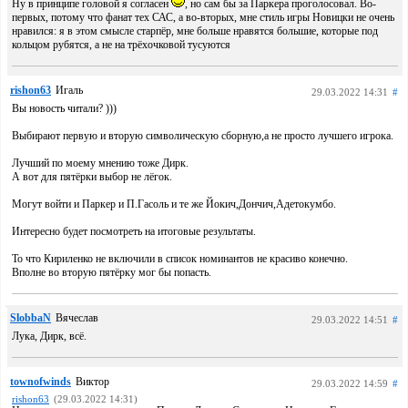
Ну в принципе головой я согласен
, но сам бы за Паркера проголосовал. Во-
первых, потому что фанат тех САС, а во-вторых, мне стиль игры Новицки не очень
нравился: я в этом смысле старпёр, мне больше нравятся большие, которые под
кольцом рубятся, а не на трёхочковой тусуются
rishon63
Игаль
29.03.2022 14:31
#
Вы новость читали? )))
Выбирают первую и вторую символическую сборную,а не просто лучшего игрока.
Лучший по моему мнению тоже Дирк.
А вот для пятёрки выбор не лёгок.
Могут войти и Паркер и П.Гасоль и те же Йокич,Дончич,Адетокумбо.
Интересно будет посмотреть на итоговые результаты.
То что Кириленко не включили в список номинантов не красиво конечно.
Вполне во вторую пятёрку мог бы попасть.
SlobbaN
Вячеслав
29.03.2022 14:51
#
Лука, Дирк, всё.
townofwinds
Виктор
29.03.2022 14:59
#
rishon63
(29.03.2022 14:31)