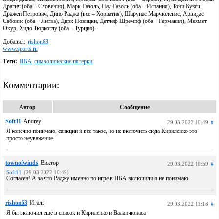
Драгич (оба – Словения), Марк Газоль, Пау Газоль (оба – Испания), Тони Кукоч,
Дражен Петрович, Дино Раджа (все – Хорватия), Шарунас Марчюленис, Арвидас
Сабонис (оба – Литва), Дирк Новицки, Детлеф Шремпф (оба – Германия), Мехмет
Окур, Хидо Тюркоглу (оба – Турция).
Добавил:
rishon63
www.sports.ru
Теги:
НБА
символические пятерки
Комментарии:
Автор
Сообщение
Soft11
Andrey
29.03.2022 10:49
#
Я конечно понимаю, санкции и все такое, но не включить сюда Кириленко это
просто неуважение.
townofwinds
Виктор
29.03.2022 10:59
#
Soft11
(29.03.2022 10:49)
Согласен! А за что Раджу именно по игре в НБА включили я не понимаю
rishon63
Игаль
29.03.2022 11:18
#
Я бы включил ещё в список и Кириленко и Валанчюнаса