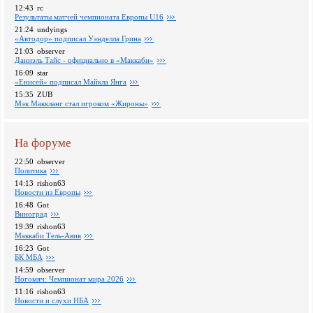
12:43
rc
Pезультаты матчей чемпионата Европы U16
21:24
undyings
«Автодор» подписал Уэнделла Грина
21:03
observer
Даниэль Тайс - официально в «Маккаби»
16:09
star
«Енисей» подписал Майкла Янга
15:35
ZUB
Мэк Маккланг стал игроком «Жироны»
На форуме
22:50
observer
Политика
14:13
rishon63
Новости из Европы
16:48
Got
Виноград
19:39
rishon63
Маккаби Тель-Авив
16:23
Got
БК МБА
14:59
observer
Ногомяч: Чемпионат мира 2026
11:16
rishon63
Новости и слухи НБА