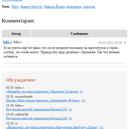
Теги:
НБА
Денвер Наггетс
Никола Йокич
контракты
рекорды
Комментарии:
Автор
Сообщение
felix-r
felix-r
03.03.2022 03:22
#
Если учесть ещё тот факт, что он не потратит половину на проституток в стрип-
клубах, это очень много. Правда ему надо делиться с братьями. Так что меньше
останется.
Обсуждаемое
01:55
felix-r
«Маккаби» подписал контракт с Китоном Уоллесом
22:31
townofwinds
Маркос Найт присоединился к «Локомотиву-Кубань»
21:43
felix-r
Pезультаты матчей чемпионата Европы U16
23:43
rabbit256
Pезультаты матчей чемпионата Европы U16
12:52
rc
«Жальгирис» подписал центрового Каодиричи Акобунду-Эхиогу