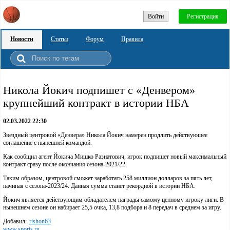
Войти
Регистрация
Новости
Статьи
Форум
Правила
Никола Йокич подпишет с «Денвером»
крупнейший контракт в истории НБА
02.03.2022 22:30
Звездный центровой «Денвера» Никола Йокич намерен продлить действующее
соглашение с нынешней командой.
Как сообщил агент Йокича Мишко Разнатович, игрок подпишет новый максимальный
контракт сразу после окончания сезона-2021/22.
Таким образом, центровой сможет заработать 258 миллион долларов за пять лет,
начиная с сезона-2023/24. Данная сумма станет рекордной в истории НБА.
Йокич является действующим обладателем награды самому ценному игроку лиги. В
нынешнем сезоне он набирает 25,5 очка, 13,8 подбора и 8 передач в среднем за игру.
Добавил:
rishon63
www.sports.ru