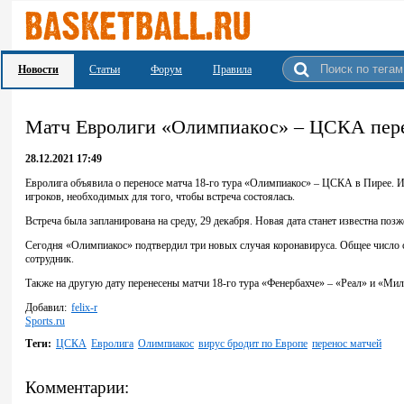
Новости
Статьи
Форум
Правила
Матч Евролиги «Олимпиакос» – ЦСКА пер
28.12.2021 17:49
Евролига объявила о переносе матча 18-го тура «Олимпиакос» – ЦСКА в Пирее. И
игроков, необходимых для того, чтобы встреча состоялась.
Встреча была запланирована на среду, 29 декабря. Новая дата станет известна позж
Сегодня «Олимпиакос» подтвердил три новых случая коронавируса. Общее число с
сотрудник.
Также на другую дату перенесены матчи 18-го тура «Фенербахче» – «Реал» и «Мил
Добавил:
felix-r
Sports.ru
Теги:
ЦСКА
Евролига
Олимпиакос
вирус бродит по Европе
перенос матчей
Комментарии: