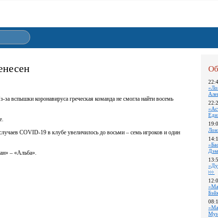
енесен
Об
22:
«Ло
Але
з-за вспышки коронавируса греческая команда не смогла найти восемь
22:
«Ас
Еди
е.
19:
Лон
лучаев COVID-19 в клубе увеличилось до восьми – семь игроков и один
14:
«Ба
Дэм
ан» – «Альба».
13:
«Ду
12:
«Ма
Бэй
08:
«Ма
Му