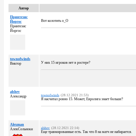
Автор
Принтезис
Вот колотить о_О
Йоргос
Принтезис
Йоргос
townofwinds
У них 15 игроков нет в ростере?
Виктор
alshev
townofwinds
(28.12.2021 21:53)
Александр
Я насчитал ровно 15. Может, Евролига знает больше?
Alexman
alshev
(28.12.2021 22:14)
АлекСольноки
Еще травмированные есть. Так что 8 на матч не набирается.