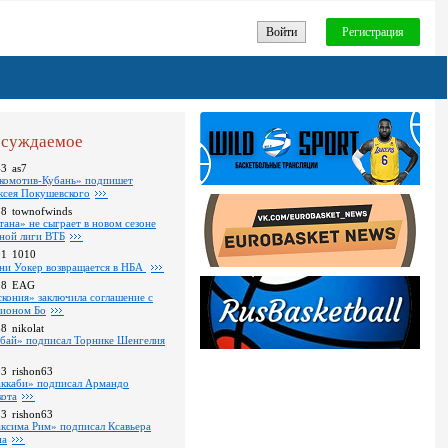
Войти
Регистрация
суждаемое
43
as7
комотив-Кубань» подпишет
ксея Покушевского
28
townofwinds
тана» не сыграет в новом сезоне
ной лиги ВТБ
01
1010
ни Уокер возвращается в НБА
18
EAG
скония» заключила соглашение с
ионом Бо
58
nikolat
бай» подписал Торнике Шенгелия
03
rishon63
ккаби» подписал Армандо
кота
13
rishon63
ксима Рим» подписал Ксавьера
на