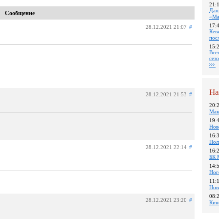
21:
Дан
Сообщение
«Ма
17:
28.12.2021 21:07
#
Кев
пос
15:
Все
сез
На
28.12.2021 21:53
#
20:
Мак
19:
Нов
16:
Пол
28.12.2021 22:14
#
16:
БК 
14:
Ног
11:
Нов
08:
28.12.2021 23:20
#
Кин