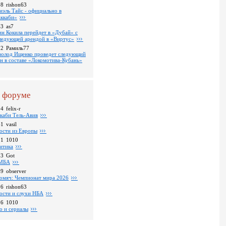
18
rishon63
иэль Тайс - официально в
ккаби»
43
as7
ин Кокила перейдет в «Дубай» с
ледующей арендой в «Виртус»
22
Рамиль77
волод Ищенко проведет следующий
он в составе «Локомотива-Кубань»
 форуме
24
felix-r
каби Тель-Авив
41
vasil
ости из Европы
31
1010
итика
23
Got
МБА
59
observer
омяч: Чемпионат мира 2026
16
rishon63
ости и слухи НБА
26
1010
о и сериалы