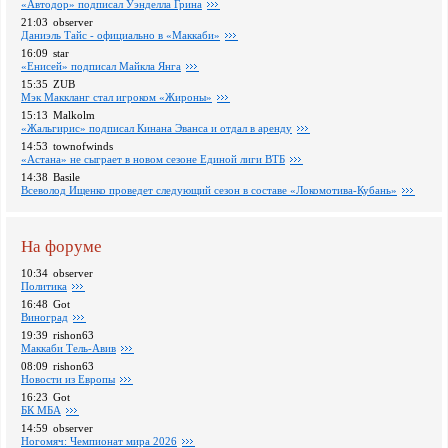
«Автодор» подписал Уэнделла Грина
21:03
observer
Даниэль Тайс - официально в «Маккаби»
16:09
star
«Енисей» подписал Майкла Янга
15:35
ZUB
Мэк Маккланг стал игроком «Жироны»
15:13
Malkolm
«Жальгирис» подписал Кинана Эванса и отдал в аренду
14:53
townofwinds
«Астана» не сыграет в новом сезоне Единой лиги ВТБ
14:38
Basile
Всеволод Ищенко проведет следующий сезон в составе «Локомотива-Кубань»
На форуме
10:34
observer
Политика
16:48
Got
Виноград
19:39
rishon63
Маккаби Тель-Авив
08:09
rishon63
Новости из Европы
16:23
Got
БК МБА
14:59
observer
Ногомяч: Чемпионат мира 2026