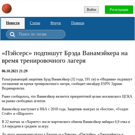
Войти
Регистрация
Новости
Статьи
Форум
Правила
«Пэйсерс» подпишут Брэда Ванамэйкера на
время тренировочного лагеря
06.10.2021 21:29
Разыгрывающий защитник Брэд Ванамэйкер (32 года, 191 см) и «Индиана» подпишут
соглашение на время тренировочного лагеря, сообщает инсайдер ESPN Эдриан
Воджнаровски.
Ранее сообщалось, что Ванамэйкер является приоритетной целью московского ЦСКА
на рынке свободных агентов.
Ванамэйкер выступает в НБА с 2018 года. Защитник поиграл за «Бостон», «Голден
Стэйт» и «Шарлотт».
В 22 матчах за «Хорнетс» после мартовского обмена Ванамэйкер набирал 6,9 очка и
3,4 передачи в среднем за игру.
До этого американец играл в Европе за «Лимож», «Пистойю», «Дарушафаку» и