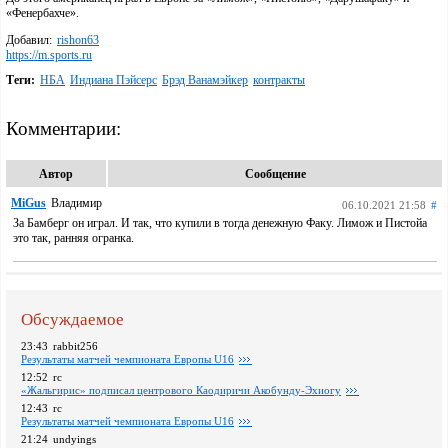
«Фенербахче».
Добавил:
rishon63
https://m.sports.ru
Теги:
НБА
Индиана Пэйсерс
Брэд Ванамэйкер
контракты
Комментарии:
Автор
Сообщение
MiGus
Владимир
06.10.2021 21:58
#
За Бамберг он играл. И так, что купили в тогда денежную Факу. Лимож и Пистойа
это так, ранняя огранка.
Обсуждаемое
23:43
rabbit256
Pезультаты матчей чемпионата Европы U16
12:52
rc
«Жальгирис» подписал центрового Каодиричи Акобунду-Эхиогу
12:43
rc
Pезультаты матчей чемпионата Европы U16
21:24
undyings