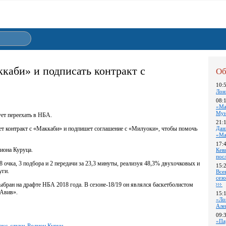
каби» и подписать контракт с
Об
10:
Лон
08:
«Ма
Му
ет переехать в НБА.
21:
нет контракт с «Маккаби» и подпишет соглашение с «Милуоки», чтобы помочь
Дан
«Ма
17:
иона Куруца.
Кев
пос
 очка, 3 подбора и 2 передачи за 23,3 минуты, реализуя 48,3% двухочковых и
15:
уги.
Все
сез
бран на драфте НБА 2018 года. В сезоне-18/19 он являлся баскетболистом
-Авив».
15:
«Ло
Але
09:
«Па