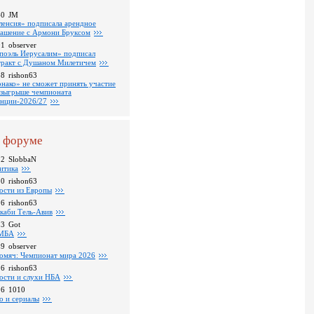
40
JM
ленсия» подписала арендное
лашение с Армони Бруксом
01
observer
поэль Иерусалим» подписал
тракт с Душаном Милетичем
28
rishon63
нако» не сможет принять участие
озыгрыше чемпионата
нции-2026/27
 форуме
22
SlobbaN
итика
30
rishon63
ости из Европы
26
rishon63
каби Тель-Авив
23
Got
МБА
59
observer
омяч: Чемпионат мира 2026
16
rishon63
ости и слухи НБА
26
1010
о и сериалы