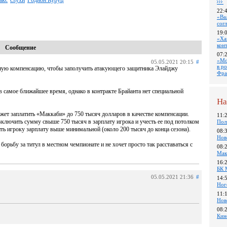
акс
слухи
Родион Куруц
22:
«Ва
сог
19:
«Ха
кон
Сообщение
07:
«Мо
05.05.2021 20:15
#
в р
ную компенсацию, чтобы заполучить атакующего защитника Элайджу
Фра
в самое ближайшее время, однако в контракте Брайанта нет специальной
На
т заплатить «Маккаби» до 750 тысяч долларов в качестве компенсации.
11:
ключить сумму свыше 750 тысяч в зарплату игрока и учесть ее под потолком
Пол
ть игроку зарплату выше минимальной (около 200 тысяч до конца сезона).
08:
Нов
орьбу за титул в местном чемпионате и не хочет просто так расставаться с
08:
Мак
16:
БК 
05.05.2021 21:36
#
14:
Ног
11:
Нов
08:
Кин