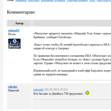
Теги:
Маккаби
Евролига
чемпионат Израиля
Элайджа Брайант
НВА
Милуоки Б
Комментарии:
Автор
rishon63
«Милуоки» придется заплатить «Маккаби Тель-Авив» серьез
Игаль
Брайанта, сообщает Eurohoops.
«Бакс» хотят, чтобы 26-летний баскетболист переехал в НБА 
опции об отъезде в Америку.
По правилам Коллективного соглашения НБА «Милуоки» може
Если «Маккаби» потребует больше, то «Бакс» должны будут в
зарплат. Однако «Милуоки» не может в этом сезоне предложи
Израильский клуб, не вышедший в плей-офф Евролиги, ведет б
одним из лидеров команды.
nikolat
rishon63
(05.05.2021 20:15)
Николай
Кто бы нам за Джеймса 750 предложил...