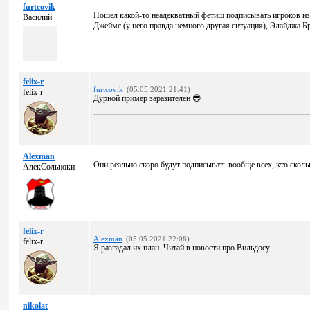
furtcovik
Пошел какой-то неадекватный фетиш подписывать игроков из
Василий
Джеймс (у него правда немного другая ситуация), Элайджа Б
felix-r
furtcovik
(05.05.2021 21:41)
felix-r
Дурной пример заразителен 😎
Alexman
Они реально скоро будут подписывать вообще всех, кто сколь
АлекСольноки
felix-r
Alexman
(05.05.2021 22:08)
felix-r
Я разгадал их план. Читай в новости про Вильдосу
nikolat