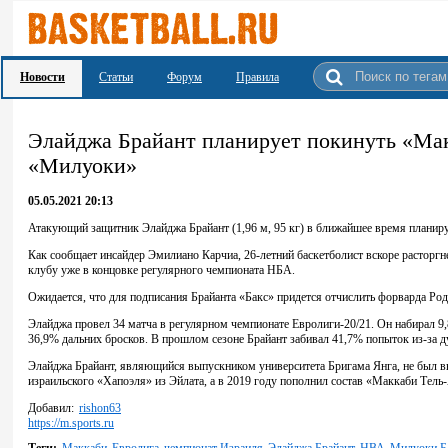
Новости
Статьи
Форум
Правила
Элайджа Брайант планирует покинуть «Мак
«Милуоки»
05.05.2021 20:13
Атакующий защитник Элайджа Брайант (1,96 м, 95 кг) в ближайшее время планиру
Как сообщает инсайдер Эмилиано Карчиа, 26-летний баскетболист вскоре расторг
клубу уже в концовке регулярного чемпионата НБА.
Ожидается, что для подписания Брайанта «Бакс» придется отчислить форварда Род
Элайджа провел 34 матча в регулярном чемпионате Евролиги-20/21. Он набирал 9,8
36,9% дальних бросков. В прошлом сезоне Брайант забивал 41,7% попыток из-за д
Элайджа Брайант, являющийся выпускником университета Бригама Янга, не был вы
израильского «Хапоэля» из Эйлата, а в 2019 году пополнил состав «Маккаби Тель
Добавил:
rishon63
https://m.sports.ru