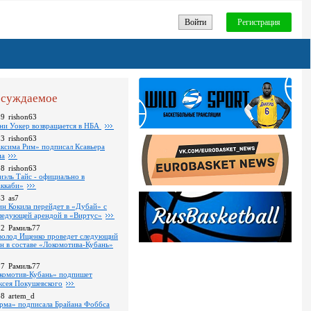
Войти
Регистрация
суждаемое
59
rishon63
ни Уокер возвращается в НБА
13
rishon63
ксима Рим» подписал Ксавьера
на
18
rishon63
иэль Тайс - официально в
ккаби»
43
as7
ин Кокила перейдет в «Дубай» с
ледующей арендой в «Виртус»
22
Рамиль77
волод Ищенко проведет следующий
он в составе «Локомотива-Кубань»
17
Рамиль77
комотив-Кубань» подпишет
ксея Покушевского
38
artem_d
рма» подписала Брайана Фоббса