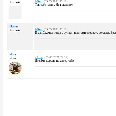
felix-r
(05.05.2021 22:12)
Николай
Так себе план... Не вставляет.
nikolat
felix-r
(05.05.2021 22:12)
Николай
И да, Джемса, тогда с руками и ногами оторвать должны. Брая
felix-r
nikolat
(05.05.2021 22:17)
felix-r
Джеймс хорош, но андер-сайз