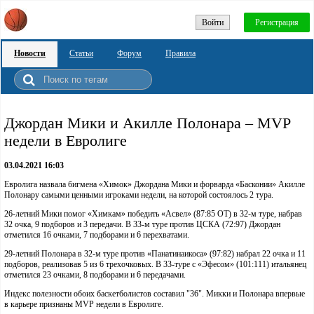
Войти
Регистрация
Новости
Статьи
Форум
Правила
Джордан Мики и Акилле Полонара – MVP
недели в Евролиге
03.04.2021 16:03
Евролига назвала бигмена «Химок» Джордана Мики и форварда «Басконии» Акилле
Полонару самыми ценными игроками недели, на которой состоялось 2 тура.
26-летний Мики помог «Химкам» победить «Асвел» (87:85 ОТ) в 32-м туре, набрав
32 очка, 9 подборов и 3 передачи. В 33-м туре против ЦСКА (72:97) Джордан
отметился 16 очками, 7 подборами и 6 перехватами.
29-летний Полонара в 32-м туре против «Панатинаикоса» (97:82) набрал 22 очка и 11
подборов, реализовав 5 из 6 трехочковых. В 33-туре с «Эфесом» (101:111) итальянец
отметился 23 очками, 8 подборами и 6 передачами.
Индекс полезности обоих баскетболистов составил "36". Микки и Полонара впервые
в карьере признаны MVP недели в Евролиге.