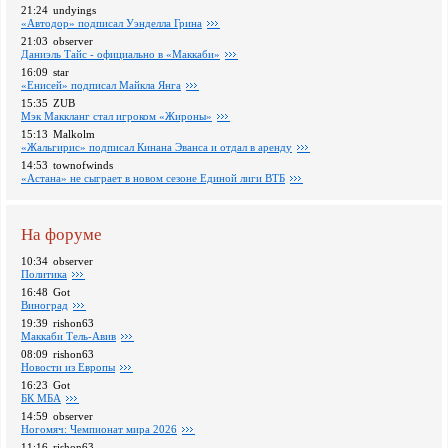
21:24
undyings
«Автодор» подписал Уэнделла Грина
21:03
observer
Даниэль Тайс - официально в «Маккаби»
16:09
star
«Енисей» подписал Майкла Янга
15:35
ZUB
Мэк Маккланг стал игроком «Жироны»
15:13
Malkolm
«Жальгирис» подписал Кинана Эванса и отдал в аренду
14:53
townofwinds
«Астана» не сыграет в новом сезоне Единой лиги ВТБ
На форуме
10:34
observer
Политика
16:48
Got
Виноград
19:39
rishon63
Маккаби Тель-Авив
08:09
rishon63
Новости из Европы
16:23
Got
БК МБА
14:59
observer
Ногомяч: Чемпионат мира 2026
11:16
rishon63