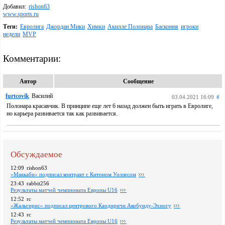
Добавил:
rishon63
www.sports.ru
Теги:
Евролига
Джордан Мики
Химки
Акилле Полонара
Баскония
игроки
недели
MVP
Комментарии:
Автор
Сообщение
furtcovik
Василий
03.04.2021 16:09
#
Полонара красавчик. В принципе еще лет 6 назад должен быть играть в Евролиге,
но карьера развивается так как развивается.
Обсуждаемое
12:09
rishon63
«Маккаби» подписал контракт с Китоном Уоллесом
23:43
rabbit256
Pезультаты матчей чемпионата Европы U16
12:52
rc
«Жальгирис» подписал центрового Каодиричи Акобунду-Эхиогу
12:43
rc
Pезультаты матчей чемпионата Европы U16