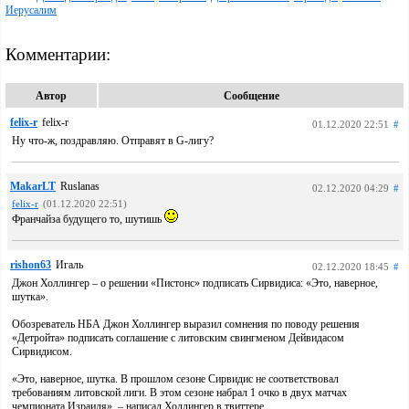
Иерусалим
Комментарии:
Автор
Сообщение
felix-r
felix-r
01.12.2020 22:51
#
Ну что-ж, поздравляю. Отправят в G-лигу?
MakarLT
Ruslanas
02.12.2020 04:29
#
felix-r
(01.12.2020 22:51)
Франчайза будущего то, шутишь
rishon63
Игаль
02.12.2020 18:45
#
Джон Холлингер – о решении «Пистонс» подписать Сирвидиса: «Это, наверное,
шутка».
Обозреватель НБА Джон Холлингер выразил сомнения по поводу решения
«Детройта» подписать соглашение с литовским свингменом Дейвидасом
Сирвидисом.
«Это, наверное, шутка. В прошлом сезоне Сирвидис не соответствовал
требованиям литовской лиги. В этом сезоне набрал 1 очко в двух матчах
чемпионата Израиля», – написал Холлингер в твиттере.