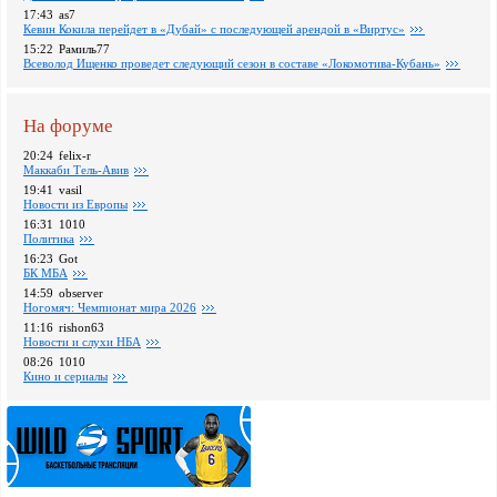
17:43
as7
Кевин Кокила перейдет в «Дубай» с последующей арендой в «Виртус»
15:22
Рамиль77
Всеволод Ищенко проведет следующий сезон в составе «Локомотива-Кубань»
На форуме
20:24
felix-r
Маккаби Тель-Авив
19:41
vasil
Новости из Европы
16:31
1010
Политика
16:23
Got
БК МБА
14:59
observer
Ногомяч: Чемпионат мира 2026
11:16
rishon63
Новости и слухи НБА
08:26
1010
Кино и сериалы