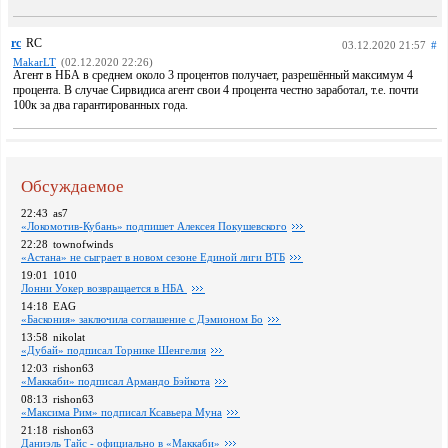
rc
RC
03.12.2020 21:57
#
MakarLT
(02.12.2020 22:26)
Агент в НБА в среднем около 3 процентов получает, разрешённый максимум 4
процента. В случае Сирвидиса агент свои 4 процента честно заработал, т.е. почти
100к за два гарантированных года.
Обсуждаемое
22:43
as7
«Локомотив-Кубань» подпишет Алексея Покушевского
22:28
townofwinds
«Астана» не сыграет в новом сезоне Единой лиги ВТБ
19:01
1010
Лонни Уокер возвращается в НБА
14:18
EAG
«Баскония» заключила соглашение с Дэмионом Бо
13:58
nikolat
«Дубай» подписал Торнике Шенгелия
12:03
rishon63
«Маккаби» подписал Армандо Бэйкота
08:13
rishon63
«Максима Рим» подписал Ксавьера Муна
21:18
rishon63
Даниэль Тайс - официально в «Маккаби»