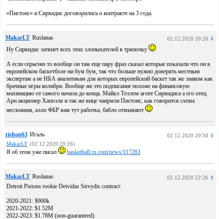
«Пистонс» и Сирвидис договорились о контракте на 3 года.
MakarLT
Ruslanas
02.12.2020 20:26
#
Ну Сирвидис заткнет всех этих злопыхателей в тряпочку
А если серьезно то вообще он там еще пару фраз сказал которые показали что он в
европейском баскетболе ни бум бум, так что больше нужно доверять местным
экспертам а не НБА аналитикам для которых европейский баскет так же знаком как
брачные игры колибри. Вообще же это подписание похоже на финансовую
махинацию от самого начала до конца. Майкл Теллем агент Сирвидиса а его отец
Арн акционер Хапоэля и так же вице чаирмэн Пистонс, как говорится схема
несложная, алло ФБР вам тут работка, бабло отмывают
rishon63
Игаль
02.12.2020 20:50
#
MakarLT
(02.12.2020 20:26)
Я об этом уже писал
basketball.ru.com/news/117283
MakarLT
Ruslanas
02.12.2020 22:26
#
Detroit Pistons rookie Deividas Sirvydis contract:
2020-2021: $900k
2021-2022: $1.52M
2022-2023: $1.78M (non-guaranteed)