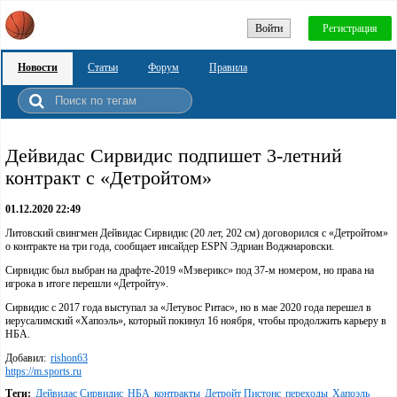
Войти
Регистрация
Новости
Статьи
Форум
Правила
Дейвидас Сирвидис подпишет 3-летний
контракт с «Детройтом»
01.12.2020 22:49
Литовский свингмен Дейвидас Сирвидис (20 лет, 202 см) договорился с «Детройтом»
о контракте на три года, сообщает инсайдер ESPN Эдриан Воджнаровски.
Сирвидис был выбран на драфте-2019 «Мэверикс» под 37-м номером, но права на
игрока в итоге перешли «Детройту».
Сирвидис с 2017 года выступал за «Летувос Ритас», но в мае 2020 года перешел в
иерусалимский «Хапоэль», который покинул 16 ноября, чтобы продолжить карьеру в
НБА.
Добавил:
rishon63
https://m.sports.ru
Теги:
Дейвидас Сирвидис
НБА
контракты
Детройт Пистонс
переходы
Хапоэль