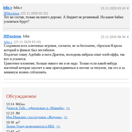
felix-r
felix-r
25.11.2020 03:10
#
JHStockton
(25.11.2020 02:32)
Тот же состав, только на много дороже. А бюджет не резиновый. На какие бабки
усиляться будут?
JHStockton
John
25.11.2020 08:30
#
felix-r
(25.11.2020 03:10)
Сохранили всех ключевых игроков, согласен, не за бесплатно, сбросили Кэрола
который в финале был нестабилен.
Подлечат спину Адебайо и ноги Драгича, молодежь набрала опыт плей-оффа, так
вот и усилятся.
Грамотное вложение, больше никого им и не надо. Только если какой-нибудь
маститый ветеран захочет к ним присоединиться в погоне за титулом, так его и за
минимум можно соблазнить.
Обсуждаемое
13:14
MiGus
Даниэль Тайс - официально в «Маккаби»
12:23
JM
Мэк Маккланг стал игроком «Жироны»
10:36
as7
Лонни Уокер возвращается в НБА
22:43
as7