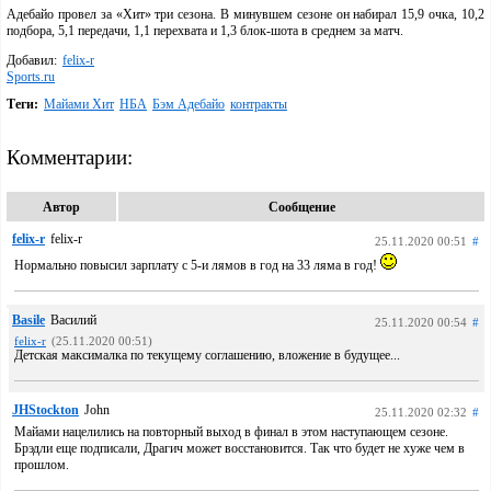
Адебайо провел за «Хит» три сезона. В минувшем сезоне он набирал 15,9 очка, 10,2
подбора, 5,1 передачи, 1,1 перехвата и 1,3 блок-шота в среднем за матч.
Добавил:
felix-r
Sports.ru
Теги:
Майами Хит
НБА
Бэм Адебайо
контракты
Комментарии:
Автор
Сообщение
felix-r
felix-r
25.11.2020 00:51
#
Нормально повысил зарплату с 5-и лямов в год на 33 ляма в год!
Basile
Василий
25.11.2020 00:54
#
felix-r
(25.11.2020 00:51)
Детская максималка по текущему соглашению, вложение в будущее...
JHStockton
John
25.11.2020 02:32
#
Майами нацелились на повторный выход в финал в этом наступающем сезоне.
Брэдли еще подписали, Драгич может восстановится. Так что будет не хуже чем в
прошлом.