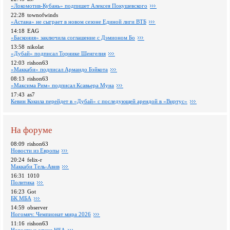
«Локомотив-Кубань» подпишет Алексея Покушевского
22:28
townofwinds
«Астана» не сыграет в новом сезоне Единой лиги ВТБ
14:18
EAG
«Баскония» заключила соглашение с Дэмионом Бо
13:58
nikolat
«Дубай» подписал Торнике Шенгелия
12:03
rishon63
«Маккаби» подписал Армандо Бэйкота
08:13
rishon63
«Максима Рим» подписал Ксавьера Муна
17:43
as7
Кевин Кокила перейдет в «Дубай» с последующей арендой в «Виртус»
На форуме
08:09
rishon63
Новости из Европы
20:24
felix-r
Маккаби Тель-Авив
16:31
1010
Политика
16:23
Got
БК МБА
14:59
observer
Ногомяч: Чемпионат мира 2026
11:16
rishon63