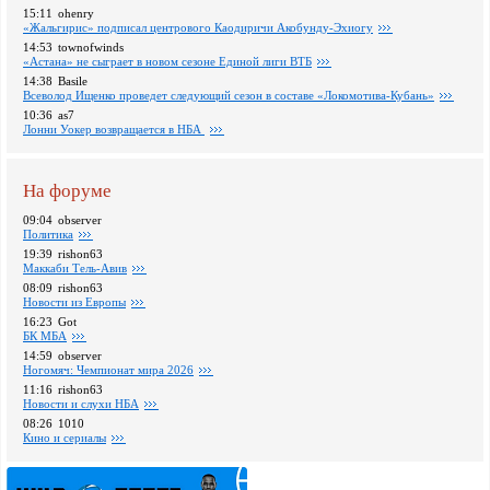
15:11
ohenry
«Жальгирис» подписал центрового Каодиричи Акобунду-Эхиогу
14:53
townofwinds
«Астана» не сыграет в новом сезоне Единой лиги ВТБ
14:38
Basile
Всеволод Ищенко проведет следующий сезон в составе «Локомотива-Кубань»
10:36
as7
Лонни Уокер возвращается в НБА
На форуме
09:04
observer
Политика
19:39
rishon63
Маккаби Тель-Авив
08:09
rishon63
Новости из Европы
16:23
Got
БК МБА
14:59
observer
Ногомяч: Чемпионат мира 2026
11:16
rishon63
Новости и слухи НБА
08:26
1010
Кино и сериалы