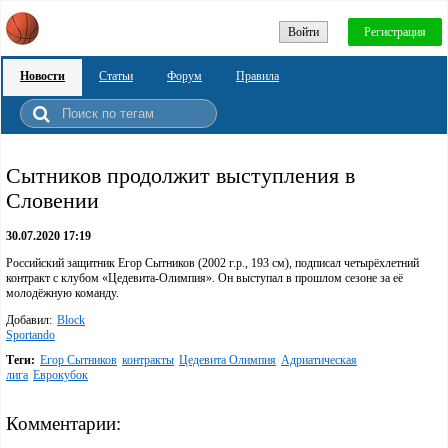
Войти
Регистрация
Новости
Статьи
Форум
Правила
Сытников продолжит выступления в
Словении
30.07.2020 17:19
Российский защитник Егор Сытников (2002 г.р., 193 см), подписал четырёхлетний
контракт с клубом «Цедевита-Олимпия». Он выступал в прошлом сезоне за её
молодёжную команду.
Добавил:
Block
Sportando
Теги:
Егор Сытников
контракты
Цедевита Олимпия
Адриатическая
лига
Еврокубок
Комментарии: