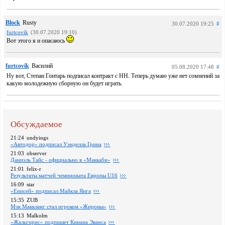
Block
Rusty
30.07.2020 19:25
#
furtcovik
(30.07.2020 19:10)
Вот этого я и опасаюсь
furtcovik
Василий
05.08.2020 17:48
#
Ну вот, Степан Гонтарь подписал контракт с НН. Теперь думаю уже нет сомнений за
какую молодежную сборную он будет играть.
Обсуждаемое
21:24
undyings
«Автодор» подписал Уэнделла Грина
21:03
observer
Даниэль Тайс - официально в «Маккаби»
21:01
felix-r
Pезультаты матчей чемпионата Европы U16
16:09
star
«Енисей» подписал Майкла Янга
15:35
ZUB
Мэк Маккланг стал игроком «Жироны»
15:13
Malkolm
«Жальгирис» подпишет Кинана Эванса