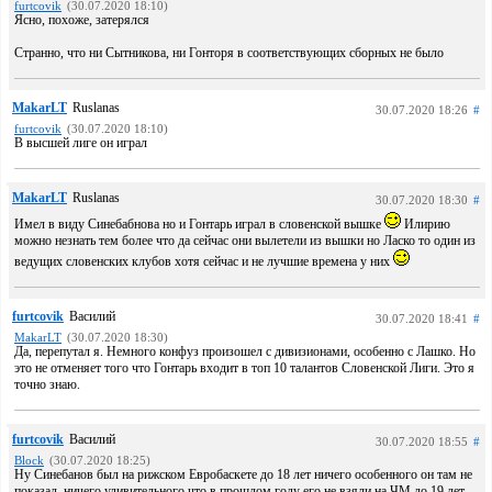
furtcovik
(30.07.2020 18:10)
Ясно, похоже, затерялся
Странно, что ни Сытникова, ни Гонторя в соответствующих сборных не было
MakarLT
Ruslanas
30.07.2020 18:26
#
furtcovik
(30.07.2020 18:10)
В высшей лиге он играл
MakarLT
Ruslanas
30.07.2020 18:30
#
Имел в виду Синебабнова но и Гонтарь играл в словенской вышке
Илирию
можно незнать тем более что да сейчас они вылетели из вышки нo Ласко то один из
ведущих словенских клубов хотя сейчас и не лучшие времена у них
furtcovik
Василий
30.07.2020 18:41
#
MakarLT
(30.07.2020 18:30)
Да, перепутал я. Немного конфуз произошел с дивизионами, особенно с Лашко. Но
это не отменяет того что Гонтарь входит в топ 10 талантов Словенской Лиги. Это я
точно знаю.
furtcovik
Василий
30.07.2020 18:55
#
Block
(30.07.2020 18:25)
Ну Синебанов был на рижском Евробаскете до 18 лет ничего особенного он там не
показал, ничего удивительного что в прошлом году его не взяли на ЧМ до 19 лет.