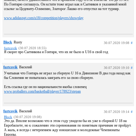
По Гонтарю соглашусь. Он кстати тоже играл как и Сытников в указанной мной
ссылке за Цедевиту-Олимпию, Златорог Лашко его отпустил на тот турнир.
www.adidasngt.com/u18/competition/players/showplay
Block
Rusty
30.07.2020 19:08
#
furtcovik
(30.07.2020 18:55)
Я скорее про Сытникова и Гонтаря, что их не было в U16 в свой год
furtcovik
Василий
30.07.2020 19:10
#
Учитывая что Гонтарь не играл за сборную U 16 в Дивизионе B два года назад как
бы Словения не попыталась заиграть его за свою сборную.
Есть ссылка где он по национальности якобы словенец
www.proballers.com/basketball/player/178923/stepan
furtcovik
Василий
30.07.2020 19:14
#
Block
(30.07.2020 19:08)
Это да. Вполне возможно что в этом году увидели бы их уже в сборной U 18 на
Евробаскете, но к сожалению эти соревнования по понятным причинам не пройдут.
А жаль, я всегда с нетерпением жду юношеские и молодежные Чемпионаты
Европы.