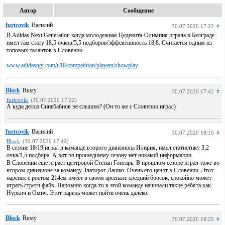
Автор
Сообщение
furtcovik
Василий
30.07.2020 17:22
#
В Adidas Next Generation когда молодежная Цедевита-Олимпия играла в Белграде
имел там стату 18,5 очков/5,5 подборов/эффективность 18,8. Считается одним из
топовых талантов в Словении.
www.adidasngt.com/u18/competition/players/showplay
Block
Rusty
30.07.2020 17:42
#
furtcovik
(30.07.2020 17:22)
А куда делся Синебабнов не слышно? (Он то же с Словении играл)
furtcovik
Василий
30.07.2020 18:10
#
Block
(30.07.2020 17:42)
В сезоне 18/19 играл в команде второго дивизиона Илирия, имел статистику 3,2
очка/1,5 подбора. А вот по прошедшему сезону нет никакой информации.
В Словении еще играет центровой Степан Гонтарь. В прошлом сезоне играл тоже во
втором дивизионе за команду Златорог Лашко. Очень его ценят в Словении. Этот
паренек с ростом 214см имеет в своем арсенале средний бросок, спокойно может
играть стретч файв. Напомню когда-то в этой команде начинали такие ребята как
Нуркич и Омич. Этот парень может пойти очень далеко.
Block
Rusty
30.07.2020 18:25
#