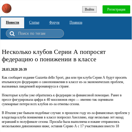
Войти
Регистрация
Новости
Статьи
Форум
Правила
Несколько клубов Серии А попросят
федерацию о понижении в классе
28.03.2020 20:39
Как сообщает издание Gazzetta dello Sport, два или три клуба Серии А будут просить
итальянскую федерацию о самопонижении в классе из-за экономических проблем,
вызванных пандемией коронавируса в стране.
Некоторые клубы уже обратились к федерации за финансовой помощью. Ранее в
прессе фигурировала цифра в 40 миллионов евро — именно так оценивали
суммарные потери всех клубов из-за отмены сезона.
В Италии уже бывали подобные случаи: в прошлом году из-за финансовых проблем у
владельца клуба понижения в классе попросил Авеллино, еще несколько лет назад
игравший в полуфинале сезона. Просьба была выполнена и южане отправились
несколькими дивизионами ниже, оставив Серию А с 17 участниками вместо 18