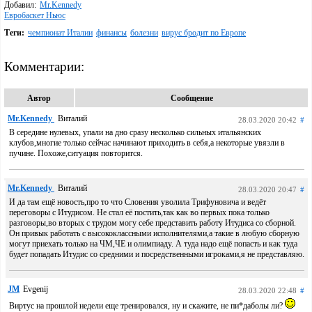
Добавил:
Mr.Kennedy
Евробаскет Ньюс
Теги:
чемпионат Италии
финансы
болезни
вирус бродит по Европе
Комментарии:
Автор
Сообщение
Mr.Kennedy
Виталий
28.03.2020 20:42
#
В середине нулевых, упали на дно сразу несколько сильных итальянских
клубов,многие только сейчас начинают приходить в себя,а некоторые увязли в
пучине. Похоже,ситуация повторится.
Mr.Kennedy
Виталий
28.03.2020 20:47
#
И да там ещё новость,про то что Словения уволила Трифуновича и ведёт
переговоры с Итудисом. Не стал её постить,так как во первых пока только
разговоры,во вторых с трудом могу себе представить работу Итудиса со сборной.
Он привык работать с высококлассными исполнителями,а такие в любую сборную
могут приехать только на ЧМ,ЧЕ и олимпиаду. А туда надо ещё попасть и как туда
будет попадать Итудис со средними и посредственными игроками,я не представляю.
JM
Evgenij
28.03.2020 22:48
#
Виртус на прошлой недели еще тренировался, ну и скажите, не пи*даболы ли?