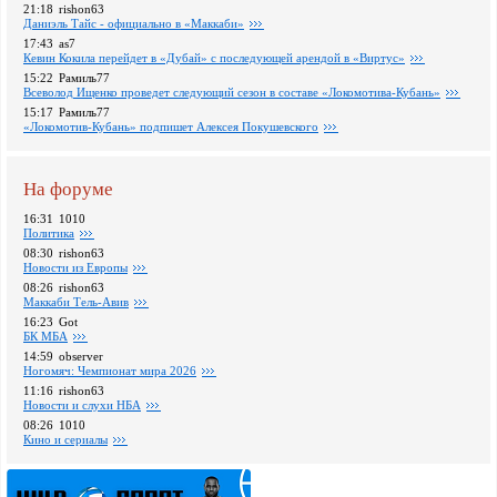
21:18
rishon63
Даниэль Тайс - официально в «Маккаби»
17:43
as7
Кевин Кокила перейдет в «Дубай» с последующей арендой в «Виртус»
15:22
Рамиль77
Всеволод Ищенко проведет следующий сезон в составе «Локомотива-Кубань»
15:17
Рамиль77
«Локомотив-Кубань» подпишет Алексея Покушевского
На форуме
16:31
1010
Политика
08:30
rishon63
Новости из Европы
08:26
rishon63
Маккаби Тель-Авив
16:23
Got
БК МБА
14:59
observer
Ногомяч: Чемпионат мира 2026
11:16
rishon63
Новости и слухи НБА
08:26
1010
Кино и сериалы