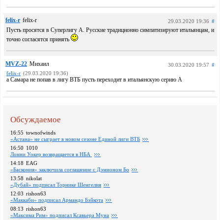
felix-r
felix-r
29.03.2020 19:36
#
Пусть просятся в Суперлигу А. Русские традиционно симпатизируют итальянцам, и
точно согласятся принять
MVZ-22
Михаил
30.03.2020 19:57
#
felix-r
(29.03.2020 19:36)
а Самара не попав в лигу ВТБ пусть переходит в итальянскую серию А
Обсуждаемое
16:55
townofwinds
«Астана» не сыграет в новом сезоне Единой лиги ВТБ
16:50
1010
Лонни Уокер возвращается в НБА
14:18
EAG
«Баскония» заключила соглашение с Дэмионом Бо
13:58
nikolat
«Дубай» подписал Торнике Шенгелия
12:03
rishon63
«Маккаби» подписал Армандо Бэйкота
08:13
rishon63
«Максима Рим» подписал Ксавьера Муна