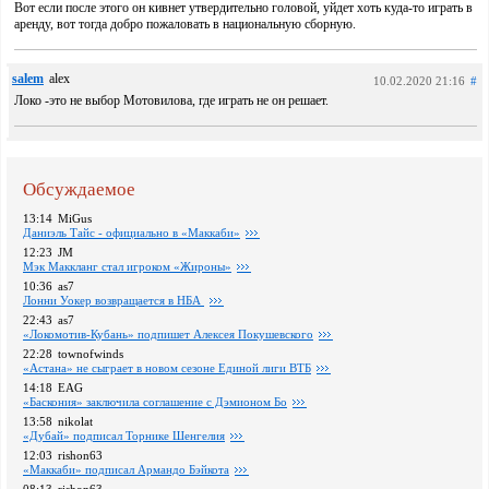
Вот если после этого он кивнет утвердительно головой, уйдет хоть куда-то играть в
аренду, вот тогда добро пожаловать в национальную сборную.
salem
alex
10.02.2020 21:16
#
Локо -это не выбор Мотовилова, где играть не он решает.
Обсуждаемое
13:14
MiGus
Даниэль Тайс - официально в «Маккаби»
12:23
JM
Мэк Маккланг стал игроком «Жироны»
10:36
as7
Лонни Уокер возвращается в НБА
22:43
as7
«Локомотив-Кубань» подпишет Алексея Покушевского
22:28
townofwinds
«Астана» не сыграет в новом сезоне Единой лиги ВТБ
14:18
EAG
«Баскония» заключила соглашение с Дэмионом Бо
13:58
nikolat
«Дубай» подписал Торнике Шенгелия
12:03
rishon63
«Маккаби» подписал Армандо Бэйкота