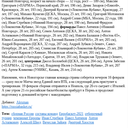
Нижний Новгород, возраст на начало сбора — 32 года, рост — 189 см), Максим
Григорьев («ПАРМА», Пермский край, 29 лет, 196 см), Денис Захаров («Енисей»,
Красноярск, 26 лет, 193 см), Дмитрий Кулагин («Локомотив-Кубань», Краснодар, 27
лет, 197 см), Михаил Кулагин (ЦСКА, Москва, 25 лет, 191 см), Григорий Мотовилов
(«Локомотив-Кубань», 22 года, 191 см), Андрей Сопин (МБА, Москва, 22 года, 186
см), Иван Стребков («Нижний Новгород», 28 лет, 190 см), Виталий Фридзон
(«Локомотив-Кубань», 34 года, 194 см),
форварды
Павел Антипов («Нижний
Новгород», 28 лет, 203 см), Семен Антонов (ЦСКА, 30 лет, 202 см), Антон
Астапкович («Нижний Новгород», 26 лет, 202 см), Никита Балашов («Восток-65»,
Южно-Сахалинск, 28 лет, 207 см), Евгений Валиев («ПАРМА», 29 лет, 205 см),
Андрей Воронцевич (ЦСКА, 32 года, 207 см), Андрей Зубков («Зенит», Санкт-
Петербург, 28 лет, 205 см), Станислав Ильницкий («Локомотив-Кубань», 25 лет, 200
см), Сергей Карасев («Химки», Московская область, 26 лет, 201 см), Никита
Михайловский («Автодор», Саратов, 19 лет, 201 см), Владислав Трушкин («Зенит»,
26 лет, 201 см),
центровые
Джоэл Боломбой (ЦСКА, 26 лет, 204 см), Артем Забелин
(«ПАРМА», 32 года, 215 см), Владимир Ивлев («Локомотив-Кубань», 29 лет, 207
см), Артем Клименко (УНИКС, Казань, 26 лет, 214 см).
Напомним, что в Новогорске главная команда страны соберется вечером 16 февраля
— сразу после Матча звезд Единой лиги ВТБ, а на следующий день приступит к
тренировкам. 19 февраля сборная отправится в Неаполь, где 20-го сыграет с Италией.
А уже утром 21-го российские баскетболисты прибудут в Пермь и продолжат
подготовку к домашней встрече с македонцами.
Добавил:
Alexman
https://russiabasket.ru/
Теги:
сборная России
составы команд
Евробаскет-2021
отборочный
турнир
чемпионат Европы
Иван Стребков
Павел Антипов
Антон
Астапкович
Алексей Швед
Вячеслав Зайцев
Дмитрий Хвостов