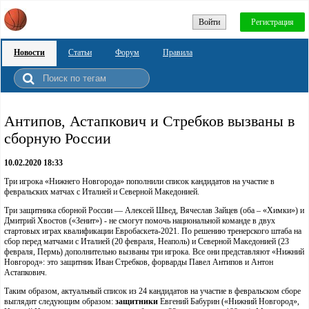
Войти
Регистрация
Новости
Статьи
Форум
Правила
Антипов, Астапкович и Стребков вызваны в
сборную России
10.02.2020 18:33
Три игрока «Нижнего Новгорода» пополнили список кандидатов на участие в
февральских матчах с Италией и Северной Македонией.
Три защитника сборной России — Алексей Швед, Вячеслав Зайцев (оба – «Химки») и
Дмитрий Хвостов («Зенит») - не смогут помочь национальной команде в двух
стартовых играх квалификации Евробаскета-2021. По решению тренерского штаба на
сбор перед матчами с Италией (20 февраля, Неаполь) и Северной Македонией (23
февраля, Пермь) дополнительно вызваны три игрока. Все они представляют «Нижний
Новгород»: это защитник Иван Стребков, форварды Павел Антипов и Антон
Астапкович.
Таким образом, актуальный список из 24 кандидатов на участие в февральском сборе
выглядит следующим образом:
защитники
Евгений Бабурин («Нижний Новгород»,