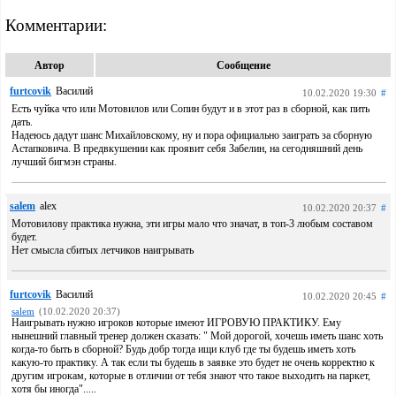
Комментарии:
Автор
Сообщение
furtcovik
Василий
10.02.2020 19:30
#
Есть чуйка что или Мотовилов или Сопин будут и в этот раз в сборной, как пить
дать.
Надеюсь дадут шанс Михайловскому, ну и пора официально заиграть за сборную
Астапковича. В предвкушении как проявит себя Забелин, на сегодняшний день
лучший бигмэн страны.
salem
alex
10.02.2020 20:37
#
Мотовилову практика нужна, эти игры мало что значат, в топ-3 любым составом
будет.
Нет смысла сбитых летчиков наигрывать
furtcovik
Василий
10.02.2020 20:45
#
salem
(10.02.2020 20:37)
Наигрывать нужно игроков которые имеют ИГРОВУЮ ПРАКТИКУ. Ему
нынешний главный тренер должен сказать: " Мой дорогой, хочешь иметь шанс хоть
когда-то быть в сборной? Будь добр тогда ищи клуб где ты будешь иметь хоть
какую-то практику. А так если ты будешь в заявке это будет не очень корректно к
другим игрокам, которые в отличии от тебя знают что такое выходить на паркет,
хотя бы иногда".....