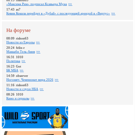
08:13
rishon63
«Максима Рим» подписал Ксавьера Муна
17:43
as7
Кевин Кокила перейдет в «Дубай» с последующей арендой в «Виртус»
На форуме
08:09
rishon63
Новости из Европы
20:24
felix-r
Маккаби Тель-Авив
16:31
1010
Политика
16:23
Got
БК МБА
14:59
observer
Ногомяч: Чемпионат мира 2026
11:16
rishon63
Новости и слухи НБА
08:26
1010
Кино и сериалы