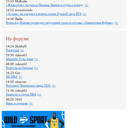
15:13
Malkolm
«Жальгирис» подписал Кинана Эванса и отдал в аренду
14:53
townofwinds
«Астана» не сыграет в новом сезоне Единой лиги ВТБ
14:38
Basile
Всеволод Ищенко проведет следующий сезон в составе «Локомотива-Кубань»
На форуме
14:24
SlobbaN
Политика
19:39
rishon63
Маккаби Тель-Авив
08:09
rishon63
Новости из Европы
16:23
Got
БК МБА
14:59
observer
Ногомяч: Чемпионат мира 2026
11:16
rishon63
Новости и слухи НБА
08:26
1010
Кино и сериалы