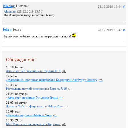
Nikolay
Николай
28.12.2019 16:44
#
Alexman
(28.12.2019 15:56)
Но Айверсон тогда в составе был?)
felix-r
felix-r
28.12.2019 18:32
#
Бурак это по-белорусски, а по-русски - свекла!
Обсуждаемое
15:10
felix-r
Анонс матчей чемпионата Европы U16
12:52
rc
«Жальгирис» подписал центрового Каодиричи Акобунду-Эхиогу
12:43
rc
Pезультаты матчей чемпионата Европы U16
21:24
undyings
«Автодор» подписал Уэнделла Грина
21:03
observer
Даниэль Тайс - официально в «Маккаби»
16:09
star
«Енисей» подписал Майкла Янга
15:35
ZUB
Мэк Маккланг стал игроком «Жироны»