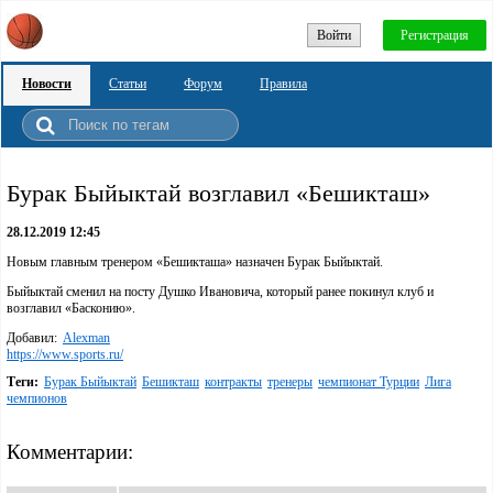
Войти
Регистрация
Новости
Статьи
Форум
Правила
Бурак Быйыктай возглавил «Бешикташ»
28.12.2019 12:45
Новым главным тренером «Бешикташа» назначен Бурак Быйыктай.
Быйыктай сменил на посту Душко Ивановича, который ранее покинул клуб и
возглавил «Басконию».
Добавил:
Alexman
https://www.sports.ru/
Теги:
Бурак Быйыктай
Бешикташ
контракты
тренеры
чемпионат Турции
Лига
чемпионов
Комментарии: