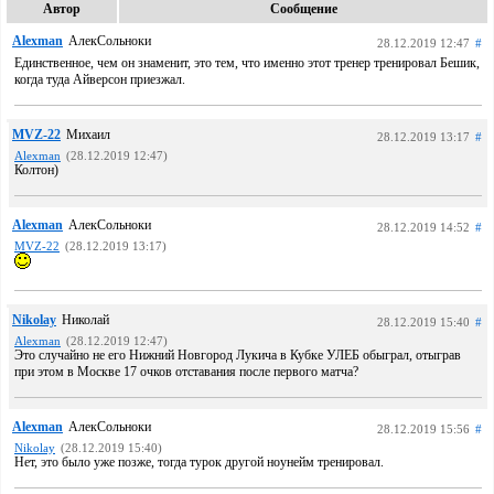
Автор
Сообщение
Alexman
АлекСольноки
28.12.2019 12:47
#
Единственное, чем он знаменит, это тем, что именно этот тренер тренировал Бешик,
когда туда Айверсон приезжал.
MVZ-22
Михаил
28.12.2019 13:17
#
Alexman
(28.12.2019 12:47)
Колтон)
Alexman
АлекСольноки
28.12.2019 14:52
#
MVZ-22
(28.12.2019 13:17)
Nikolay
Николай
28.12.2019 15:40
#
Alexman
(28.12.2019 12:47)
Это случайно не его Нижний Новгород Лукича в Кубке УЛЕБ обыграл, отыграв
при этом в Москве 17 очков отставания после первого матча?
Alexman
АлекСольноки
28.12.2019 15:56
#
Nikolay
(28.12.2019 15:40)
Нет, это было уже позже, тогда турок другой ноунейм тренировал.