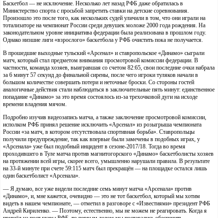
Баскетбол — не исключение. Несколько лет назад РФБ даже обратилась в
Министерство спорта с просьбой запретить ставки на детские соревнования.
Произошло это после того, как нескольких судей уличили в том, что они играли на
тотализаторе на чемпионат России среди девушек моложе 2000 года рождения. На
законодательном уровне инициатива федерации была реализована в прошлом году.
Однако низшие лиги «взрослого» баскетбола у РФБ очистить пока не получается.
В прошедшие выходные тульский «Арсенал» и ставропольское «Динамо» сыграли
матч, который стал предметом внимания просмотровой комиссии федерации. В
частности, команда хозяев, выигравшая со счетом 82:65, свои последние очки набрала
за 6 минут 57 секунд до финальной сирены, после чего игроки туляков начали в
большом количестве совершать потери и неточные броски. Со стороны гостей
аналогичные действия стали наблюдаться в заключительные пять минут: единственное
попадание «Динамо» за это время состоялось из-за трехочковой дуги на исходе
времени владения мячом.
Подробно изучив видеозапись матча, а также заключение просмотровой комиссии,
исполком РФБ принял решение исключить «Арсенал» из розыгрыша чемпионата
России «за матч, в котором отсутствовала спортивная борьба». Ставропольцы
получили предупреждение, так как впервые были замечены в подобных играх, у
«Арсенала» уже был подобный инцидент в сезоне-2017/18. Тогда во время
проходившего в Туле матча против магнитогорского «Динамо» баскетболисты хозяев
на протяжении всей игры, скорее всего, умышленно нарушали правила. В результате
на 33-й минуте при счете 59:115 матч был прекращён — на площадке остался лишь
один баскетболист «Арсенала».
— Я думаю, все уже видели последние семь минут матча «Арсенала» против
«Динамо», и, мне кажется, очевидно — это не тот баскетбол, который мы хотим
видеть в нашем чемпионате, — отметил в разговоре с «Известиями» президент РФБ
Андрей Кириленко. — Поэтому, естественно, мы не можем не реагировать. Когда я