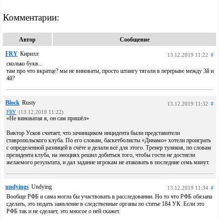
Комментарии:
Автор
Сообщение
FRY
Кирилл
13.12.2019 11:22
#
сколько букв...
там про что вкратце? мы не виноваты, просто штангу тягали в перерыве между 3й и
4й?
Block
Rusty
13.12.2019 11:32
#
FRY
(13.12.2019 11:22)
«Не виноватая я, он сам пришёл»
Виктор Усков считает, что зачинщиком инцидента были представители
ставропольского клуба. По его словам, баскетболисты «Динамо» хотели проиграть
с определенной разницей в счёте и делали всё для этого. Тренер туляков, по словам
президента клуба, на эмоциях решил добиться того, чтобы гости не достигли
желаемого результата, и дал задание игрокам не атаковать в последние семь минут.
undyings
Undying
13.12.2019 11:34
#
Вообще РФБ и сама могла бы участвовать в расследовании. Но то что РФБ обязана
сделать, это подать заявление в следственные органы по статье 184 УК. Если это
РФБ так и не сделает, это многое о ней скажет.