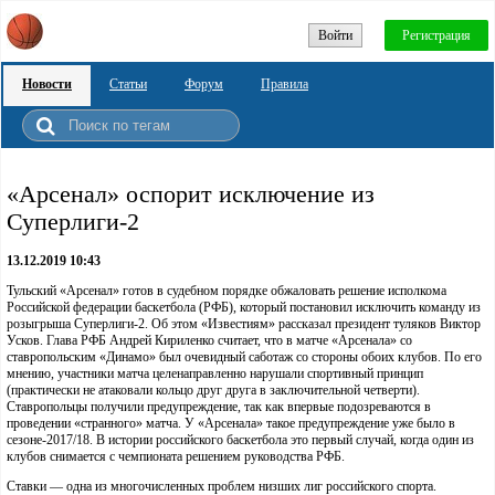
Войти
Регистрация
Новости
Статьи
Форум
Правила
«Арсенал» оспорит исключение из
Суперлиги-2
13.12.2019 10:43
Тульский «Арсенал» готов в судебном порядке обжаловать решение исполкома
Российской федерации баскетбола (РФБ), который постановил исключить команду из
розыгрыша Суперлиги-2. Об этом «Известиям» рассказал президент туляков Виктор
Усков. Глава РФБ Андрей Кириленко считает, что в матче «Арсенала» со
ставропольским «Динамо» был очевидный саботаж со стороны обоих клубов. По его
мнению, участники матча целенаправленно нарушали спортивный принцип
(практически не атаковали кольцо друг друга в заключительной четверти).
Ставропольцы получили предупреждение, так как впервые подозреваются в
проведении «странного» матча. У «Арсенала» такое предупреждение уже было в
сезоне-2017/18. В истории российского баскетбола это первый случай, когда один из
клубов снимается с чемпионата решением руководства РФБ.
Ставки — одна из многочисленных проблем низших лиг российского спорта.