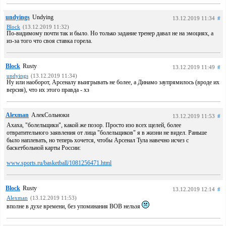
undyings
Undying
13.12.2019 11:34
#
Block
(13.12.2019 11:32)
По-видимому почти так и было. Но только задание тренер давал не на эмоциях, а
из-за того что своя ставка горела.
Block
Rusty
13.12.2019 11:49
#
undyings
(13.12.2019 11:34)
Ну или наоборот, Арсеналу выигрывать не более, а Динамо заупрямилось (вроде их
версия), что их этого правда - хз
Alexman
АлекСольноки
13.12.2019 11:53
#
Ахаха, "болельщики", какой же позор. Просто изо всех щелей, более
отвратительного заявления от лица "болельщиков" я в жизни не видел. Раньше
было наплевать, но теперь хочется, чтобы Арсенал Тула навечно исчез с
баскетбольной карты России:
www.sports.ru/basketball/1081256471.html
Block
Rusty
13.12.2019 12:14
#
Alexman
(13.12.2019 11:53)
вполне в духе времени, без упоминания ВОВ нельзя