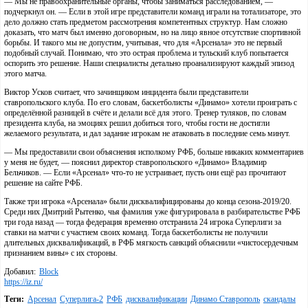
— Мы не правоохранительные органы, чтобы заниматься расследованием, —
подчеркнул он. — Если в этой игре представители команд играли на тотализаторе, это
дело должно стать предметом рассмотрения компетентных структур. Нам сложно
доказать, что матч был именно договорным, но на лицо явное отсутствие спортивной
борьбы. И такого мы не допустим, учитывая, что для «Арсенала» это не первый
подобный случай. Понимаю, что это острая проблема и тульский клуб попытается
оспорить это решение. Наши специалисты детально проанализируют каждый эпизод
этого матча.
Виктор Усков считает, что зачинщиком инцидента были представители
ставропольского клуба. По его словам, баскетболисты «Динамо» хотели проиграть с
определённой разницей в счёте и делали всё для этого. Тренер туляков, по словам
президента клуба, на эмоциях решил добиться того, чтобы гости не достигли
желаемого результата, и дал задание игрокам не атаковать в последние семь минут.
— Мы предоставили свои объяснения исполкому РФБ, больше никаких комментариев
у меня не будет, — пояснил директор ставропольского «Динамо» Владимир
Бельчиков. — Если «Арсенал» что-то не устраивает, пусть они ещё раз прочитают
решение на сайте РФБ.
Также три игрока «Арсенала» были дисквалифицированы до конца сезона-2019/20.
Среди них Дмитрий Рытенко, чья фамилия уже фигурировала в разбирательстве РФБ
три года назад — тогда федерация временно отстранила 24 игрока Суперлиги за
ставки на матчи с участием своих команд. Тогда баскетболисты не получили
длительных дисквалификаций, в РФБ мягкость санкций объяснили «чистосердечным
признанием вины» с их стороны.
Добавил:
Block
https://iz.ru/
Теги:
Арсенал
Суперлига-2
РФБ
дисквалификации
Динамо Ставрополь
скандалы