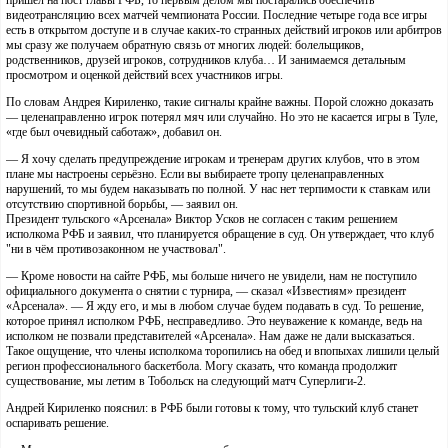
пришёл на пост главы РФБ, то первым делом мы постарались обеспечить
видеотрансляцию всех матчей чемпионата России. Последние четыре года все игры
есть в открытом доступе и в случае каких-то странных действий игроков или арбитров
мы сразу же получаем обратную связь от многих людей: болельщиков,
родственников, друзей игроков, сотрудников клуба… И занимаемся детальным
просмотром и оценкой действий всех участников игры.
По словам Андрея Кириленко, такие сигналы крайне важны. Порой сложно доказать
— целенаправленно игрок потерял мяч или случайно. Но это не касается игры в Туле,
«где был очевидный саботаж», добавил он.
— Я хочу сделать предупреждение игрокам и тренерам других клубов, что в этом
плане мы настроены серьёзно. Если вы выбираете тропу целенаправленных
нарушений, то мы будем наказывать по полной. У нас нет терпимости к ставкам или
отсутствию спортивной борьбы, — заявил он.
Президент тульского «Арсенала» Виктор Усков не согласен с таким решением
исполкома РФБ и заявил, что планируется обращение в суд. Он утверждает, что клуб
"ни в чём противозаконном не участвовал".
— Кроме новости на сайте РФБ, мы больше ничего не увидели, нам не поступило
официального документа о снятии с турнира, — сказал «Известиям» президент
«Арсенала». — Я жду его, и мы в любом случае будем подавать в суд. То решение,
которое принял исполком РФБ, несправедливо. Это неуважение к команде, ведь на
исполком не позвали представителей «Арсенала». Нам даже не дали высказаться.
Такое ощущение, что члены исполкома торопились на обед и впопыхах лишили целый
регион профессионального баскетбола. Могу сказать, что команда продолжит
существование, мы летим в Тобольск на следующий матч Суперлиги-2.
Андрей Кириленко пояснил: в РФБ были готовы к тому, что тульский клуб станет
оспаривать решение.