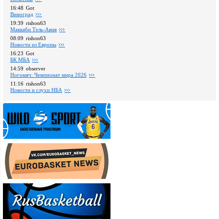
16:48
Got
Виноград
19:39
rishon63
Маккаби Тель-Авив
08:09
rishon63
Новости из Европы
16:23
Got
БК МБА
14:59
observer
Ногомяч: Чемпионат мира 2026
11:16
rishon63
Новости и слухи НБА