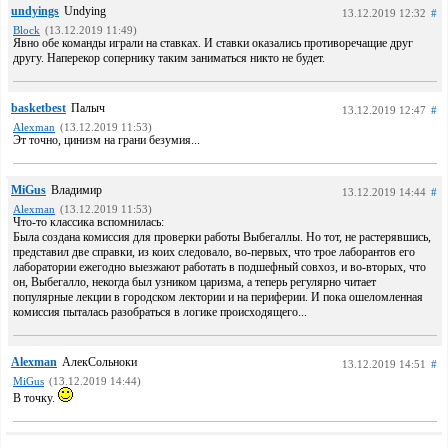
undyings
Undying
13.12.2019 12:32
#
Block
(13.12.2019 11:49)
Явно обе команды играли на ставках. И ставки оказались противоречащие друг
другу. Наперекор сопернику таким заниматься никто не будет.
basketbest
Палыч
13.12.2019 12:47
#
Alexman
(13.12.2019 11:53)
Эт точно, цинизм на грани безумия...
MiGus
Владимир
13.12.2019 14:44
#
Alexman
(13.12.2019 11:53)
Что-то классика вспомнилась:
Была создана комиссия для проверки работы Выбегаллы. Но тот, не растерявшись,
представил две справки, из коих следовало, во-первых, что трое лаборантов его
лаборатории ежегодно выезжают работать в подшефный совхоз, и во-вторых, что
он, Выбегалло, некогда был узником царизма, а теперь регулярно читает
популярные лекции в городском лектории и на периферии. И пока ошеломленная
комиссия пыталась разобраться в логике происходящего...
Alexman
АлекСольноки
13.12.2019 14:51
#
MiGus
(13.12.2019 14:44)
В точку.