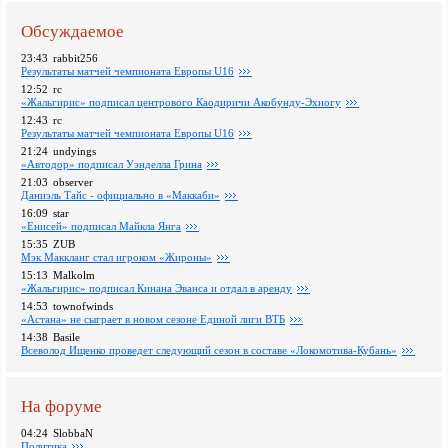
Обсуждаемое
23:43
rabbit256
Pезультаты матчей чемпионата Европы U16
12:52
rc
«Жальгирис» подписал центрового Каодиричи Акобунду-Эхиогу
12:43
rc
Pезультаты матчей чемпионата Европы U16
21:24
undyings
«Автодор» подписал Уэнделла Грина
21:03
observer
Даниэль Тайс - официально в «Маккаби»
16:09
star
«Енисей» подписал Майкла Янга
15:35
ZUB
Мэк Маккланг стал игроком «Жироны»
15:13
Malkolm
«Жальгирис» подписал Кинана Эванса и отдал в аренду
14:53
townofwinds
«Астана» не сыграет в новом сезоне Единой лиги ВТБ
14:38
Basile
Всеволод Ищенко проведет следующий сезон в составе «Локомотива-Кубань»
На форуме
04:24
SlobbaN
Политика