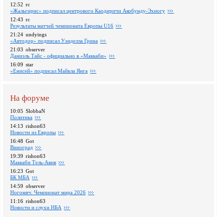
12:52
rc
«Жальгирис» подписал центрового Каодиричи Акобунду-Эхиогу
12:43
rc
Pезультаты матчей чемпионата Европы U16
21:24
undyings
«Автодор» подписал Уэнделла Грина
21:03
observer
Даниэль Тайс - официально в «Маккаби»
16:09
star
«Енисей» подписал Майкла Янга
На форуме
10:05
SlobbaN
Политика
14:13
rishon63
Новости из Европы
16:48
Got
Виноград
19:39
rishon63
Маккаби Тель-Авив
16:23
Got
БК МБА
14:59
observer
Ногомяч: Чемпионат мира 2026
11:16
rishon63
Новости и слухи НБА