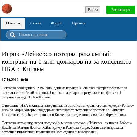
Войти
Регистрация
Новости
Статьи
Форум
Правила
Игрок «Лейкерс» потерял рекламный
контракт на 1 млн долларов из-за конфликта
НБА с Китаем
17.10.2019 10:40
Согласно сообщению ESPN.com, один из игроков «Лейкерс» потерял рекламный
контракт с китайской компанией на 1 млн долларов в результате конфликтной
ситуации между НБА и Китаем.
Отношения НБА с Китаем испортились из-за твита генерального менеджера «Рокетс»
Дэрила Мори, который поддержал антиправительственные протесты в Гонконге.
После этого «Лейкерс» провели в Китае два предсезонных матча с «Бруклином».
Согласно источнику, перед поездкой у многих игроков «Лейкерс», включая Леброна
Джеймса, Энтони Дэвиса, Кайла Кузму и Рэджона Рондо, были запланированы
встречи с китайскими компаниями. Все сделки были сорваны.