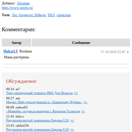
Добавил:
Alexman
https://www.sports.ru/
Теги:
Лoс-Анджелес Лейкерс
НБА
спонсоры
Комментарии:
Автор
Сообщение
MakarLT
Ruslanas
17.10.2019 22:07
#
Маша растеряша
Обсуждаемое
09:24
as7
Умер пятикратный чемпион НБА Дон Нельсон
06:27
star
Маркос Найт присоединился к «Локомотиву-Кубань»
06:09
rishon63
«Маккаби» подписал контракт с Китоном Уоллесом
21:43
felix-r
Pезультаты матчей чемпионата Европы U16
23:43
rabbit256
Pезультаты матчей чемпионата Европы U16