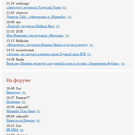
21:24
undyings
«Автодор» подписал Уэнделла Грина
21:03
observer
Даниэль Тайс - официально в «Маккаби»
16:09
star
«Енисей» подписал Майкла Янга
15:35
ZUB
Мэк Маккланг стал игроком «Жироны»
15:13
Malkolm
«Жальгирис» подписал Кинана Эванса и отдал в аренду
14:53
townofwinds
«Астана» не сыграет в новом сезоне Единой лиги ВТБ
14:38
Basile
Всеволод Ищенко проведет следующий сезон в составе «Локомотива-Кубань»
На форуме
16:48
Got
Виноград
16:37
Рамиль77
Политика
19:39
rishon63
Маккаби Тель-Авив
08:09
rishon63
Новости из Европы
16:23
Got
БК МБА