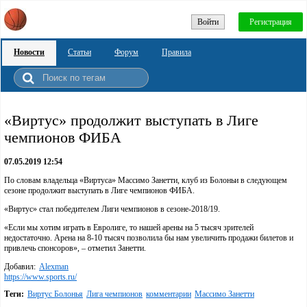
Войти
Регистрация
Новости
Статьи
Форум
Правила
«Виртус» продолжит выступать в Лиге
чемпионов ФИБА
07.05.2019 12:54
По словам владельца «Виртуса» Массимо Занетти, клуб из Болоньи в следующем
сезоне продолжит выступать в Лиге чемпионов ФИБА.
«Виртус» стал победителем Лиги чемпионов в сезоне-2018/19.
«Если мы хотим играть в Евролиге, то нашей арены на 5 тысяч зрителей
недостаточно. Арена на 8-10 тысяч позволила бы нам увеличить продажи билетов и
привлечь спонсоров», – отметил Занетти.
Добавил:
Alexman
https://www.sports.ru/
Теги:
Виртус Болонья
Лига чемпионов
комментарии
Массимо Занетти