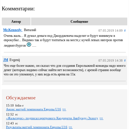
Комментарии:
Автор
Сообщение
Mr.Kennedy
Виталий
07.05.2019 14:09
#
Очень жаль... Я думал деньги под Джорджевича выделят и будут минимум в
еврокубке... Видимо так и будут топтаться на месте,с кучей левых нигеров против
людвигсбургов
.....
JM
Evgenij
07.05.2019 14:38
#
Что еще более важно, он сказал что для создания Евролыжной команды надо много
денег (которых видимо сейчас найти нет возможности), с ареной странно вообще
что он это упомянул, у них ведь есть арена на 11к
Обсуждаемое
15:10
felix-r
Анонс матчей чемпионата Европы U16
12:52
rc
«Жальгирис» подписал центрового Каодиричи Акобунду-Эхиогу
12:43
rc
Pезультаты матчей чемпионата Европы U16