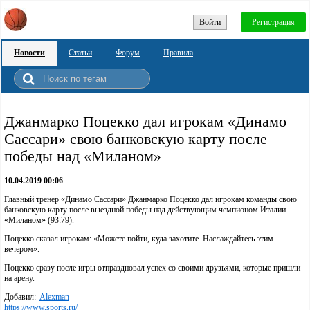
Войти
Регистрация
Новости
Статьи
Форум
Правила
Джанмарко Поцекко дал игрокам «Динамо
Сассари» свою банковскую карту после
победы над «Миланом»
10.04.2019 00:06
Главный тренер «Динамо Сассари» Джанмарко Поцекко дал игрокам команды свою
банковскую карту после выездной победы над действующим чемпионом Италии
«Миланом» (93:79).
Поцекко сказал игрокам: «Можете пойти, куда захотите. Наслаждайтесь этим
вечером».
Поцекко сразу после игры отпраздновал успех со своими друзьями, которые пришли
на арену.
Добавил:
Alexman
https://www.sports.ru/