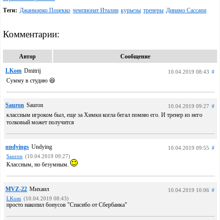
Теги:
Джанмарко Поцекко
чемпионат Италии
курьезы
тренеры
Динамо Сассари
Комментарии:
Автор
Сообщение
LKom
Dmitrij
10.04.2019 08:43
#
Сумму в студию 😆
Sauron
Sauron
10.04.2019 09:27
#
классным игроком был, еще за Химки когла бегал помню его. И тренер из него
толковый может получится
undyings
Undying
10.04.2019 09:55
#
Sauron
(10.04.2019 09:27)
Классным, но безумным.
MVZ-22
Михаил
10.04.2019 10:06
#
LKom
(10.04.2019 08:43)
просто накопил бонусов "Спасибо от Сбербанка"