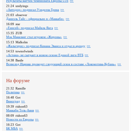
Pезультаты матчей чемпионата Европы U16
21:24
undyings
«Автодор» подписал Уэнделла Грина
21:03
observer
Даниэль Тайс - официально в «Маккаби»
16:09
star
«Енисей» подписал Майкла Янга
15:35
ZUB
Мэк Маккланг стал игроком «Жироны»
15:13
Malkolm
«Жальгирис» подписал Кинана Эванса и отдал в аренду
14:53
townofwinds
«Астана» не сыграет в новом сезоне Единой лиги ВТБ
14:38
Basile
Всеволод Ищенко проведет следующий сезон в составе «Локомотива-Кубань»
На форуме
21:32
Ramille
Политика
16:48
Got
Виноград
19:39
rishon63
Маккаби Тель-Авив
08:09
rishon63
Новости из Европы
16:23
Got
БК МБА