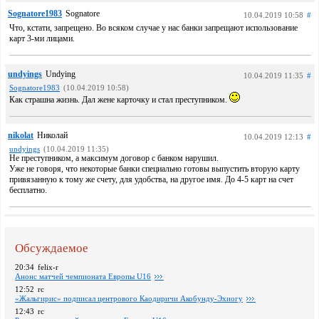
Sognatore1983
Sognatore
10.04.2019 10:58
#
Что, кстати, запрещено. Во всяком случае у нас банки запрещают использование
карт 3-ми лицами.
undyings
Undying
10.04.2019 11:35
#
Sognatore1983
(10.04.2019 10:58)
Как страшна жизнь. Дал жене карточку и стал преступником.
nikolat
Николай
10.04.2019 12:13
#
undyings
(10.04.2019 11:35)
Не преступником, а максимум договор с банком нарушил.
Уже не говоря, что некоторые банки специально готовы выпустить вторую карту
привязанную к тому же счету, для удобства, на другое имя. До 4-5 карт на счет
бесплатно.
Обсуждаемое
20:34
felix-r
Анонс матчей чемпионата Европы U16
12:52
rc
«Жальгирис» подписал центрового Каодиричи Акобунду-Эхиогу
12:43
rc