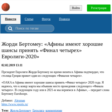
Войти
Регистрация
Новости
Статьи
Форум
Правила
Жорди Бертомеу: «Афины имеют хорошие
шансы принять «Финал четырех»
Евролиги-2020»
02.02.2019 13:11
Президент Евролиги Жорди Бертомеу во время визита в Афины подтвердил, что
столица Греции примет один из следующих «Финалов четырех».
«OAKA и Афины имеют хорошие шансы принять «Финал четырех» 2020 года. Я
надеюсь, что к концу марта мы объявим место проведения следующего «Финала
четырех». В следующем году или в 2021-м мы вернемся в Афины», – передает слова
Бертомеу Eurohoops.
Добавил:
Alexman
https://www.sports.ru/
Теги:
Жорди Бертомеу
Евролига
комментарии