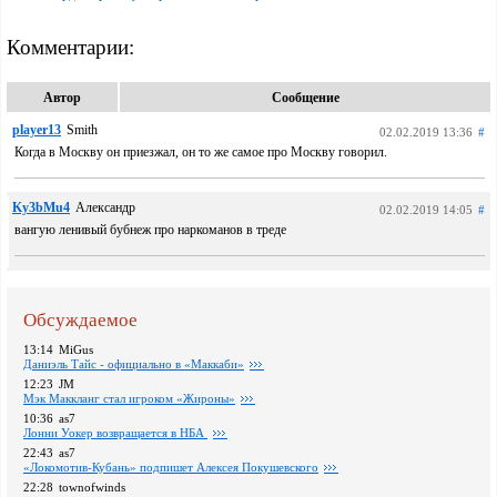
Комментарии:
Автор
Сообщение
player13
Smith
02.02.2019 13:36
#
Когда в Москву он приезжал, он то же самое про Москву говорил.
Ky3bMu4
Александр
02.02.2019 14:05
#
вангую ленивый бубнеж про наркоманов в треде
Обсуждаемое
13:14
MiGus
Даниэль Тайс - официально в «Маккаби»
12:23
JM
Мэк Маккланг стал игроком «Жироны»
10:36
as7
Лонни Уокер возвращается в НБА
22:43
as7
«Локомотив-Кубань» подпишет Алексея Покушевского
22:28
townofwinds