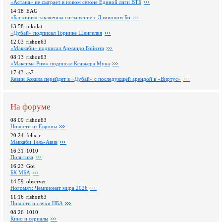
«Астана» не сыграет в новом сезоне Единой лиги ВТБ
14:18
EAG
«Баскония» заключила соглашение с Дэмионом Бо
13:58
nikolat
«Дубай» подписал Торнике Шенгелия
12:03
rishon63
«Маккаби» подписал Армандо Бэйкота
08:13
rishon63
«Максима Рим» подписал Ксавьера Муна
17:43
as7
Кевин Кокила перейдет в «Дубай» с последующей арендой в «Виртус»
На форуме
08:09
rishon63
Новости из Европы
20:24
felix-r
Маккаби Тель-Авив
16:31
1010
Политика
16:23
Got
БК МБА
14:59
observer
Ногомяч: Чемпионат мира 2026
11:16
rishon63
Новости и слухи НБА
08:26
1010
Кино и сериалы