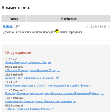
Комментарии:
Автор
Сообщение
Igorexa
Igor
14.12.2018 16:29
#
Думал он весь сезон в костюме проведёт
ан нет, переоделся
Обсуждаемое
10:07
as7
Лонни Уокер возвращается в НБА
08:13
rishon63
«Максима Рим» подписал Ксавьера Муна
21:18
rishon63
Даниэль Тайс - официально в «Маккаби»
17:43
as7
Кевин Кокила перейдет в «Дубай» с последующей арендой в «Виртус»
15:22
Рамиль77
Всеволод Ищенко проведет следующий сезон в составе «Локомотива-Кубань»
15:17
Рамиль77
«Локомотив-Кубань» подпишет Алексея Покушевского
09:38
artem_d
«Парма» подписала Брайана Фоббса