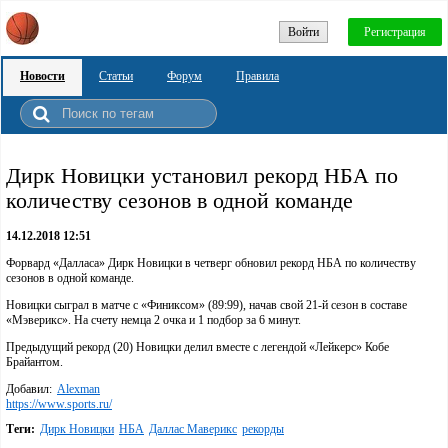
Войти
Регистрация
Новости
Статьи
Форум
Правила
Дирк Новицки установил рекорд НБА по
количеству сезонов в одной команде
14.12.2018 12:51
Форвард «Далласа» Дирк Новицки в четверг обновил рекорд НБА по количеству
сезонов в одной команде.
Новицки сыграл в матче с «Финиксом» (89:99), начав свой 21-й сезон в составе
«Мэверикс». На счету немца 2 очка и 1 подбор за 6 минут.
Предыдущий рекорд (20) Новицки делил вместе с легендой «Лейкерс» Кобе
Брайантом.
Добавил:
Alexman
https://www.sports.ru/
Теги:
Дирк Новицки
НБА
Даллас Маверикс
рекорды