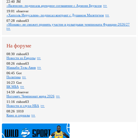
22:40
JM
«Валенсия» подписала арендное соглашение с Армони Бруксом
19:01
observer
«Хапоэль Иерусалим» подписал контракт с Душаном Милетичем
07:28
rishon63
«Монако» не сможет принять участие в розыгрыше чемпионата Франции-2026/27
На форуме
08:30
rishon63
Новости из Европы
08:26
rishon63
Маккаби Тель-Авив
06:45
Got
Политика
16:23
Got
БК МБА
14:59
observer
Ногомяч: Чемпионат мира 2026
11:16
rishon63
Новости и слухи НБА
08:26
1010
Кино и сериалы