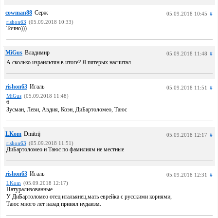
cowman88
Серж
05.09.2018 10:45
#
rishon63
(05.09.2018 10:33)
Точно)))
MiGus
Владимир
05.09.2018 11:48
#
А сколько израильтян в итоге? Я пятерых насчитал.
rishon63
Игаль
05.09.2018 11:51
#
MiGus
(05.09.2018 11:48)
6
Зусман, Леви, Авдия, Коэн, ДиБартоломео, Таюс
LKom
Dmitrij
05.09.2018 12:17
#
rishon63
(05.09.2018 11:51)
ДиБартоломео и Таюс по фамилиям не местные
rishon63
Игаль
05.09.2018 12:31
#
LKom
(05.09.2018 12:17)
Натурализованные.
У ДиБартоломео отец итальянец,мать еврейка с русскими корнями,
Таюс много лет назад принял иудаизм.