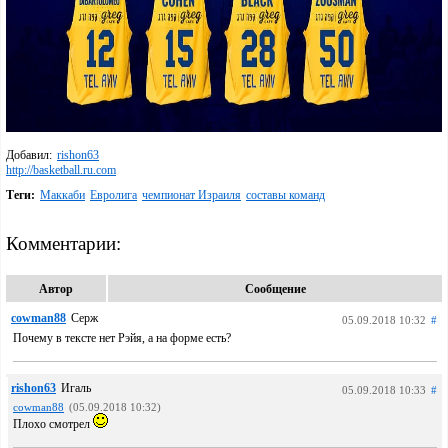
Добавил:
rishon63
http://basketball.ru.com
Теги:
Маккаби
Евролига
чемпионат Израиля
составы команд
Комментарии:
Автор
Сообщение
cowman88
Серж
05.09.2018 10:32
#
Почему в тексте нет Рэйя, а на форме есть?
rishon63
Игаль
05.09.2018 10:33
#
cowman88
(05.09.2018 10:32)
Плохо смотрел