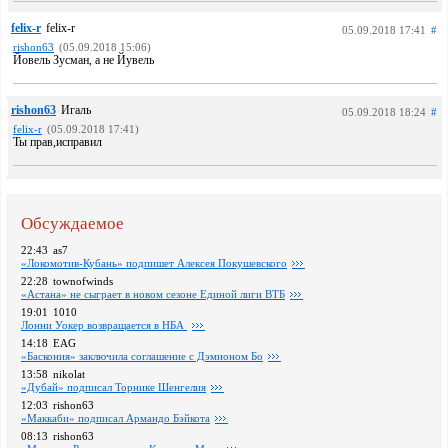
felix-r
felix-r
05.09.2018 17:41
#
rishon63
(05.09.2018 15:06)
Йовель Зусман, а не Йувель
rishon63
Игаль
05.09.2018 18:24
#
felix-r
(05.09.2018 17:41)
Ты прав,исправил
Обсуждаемое
22:43
as7
«Локомотив-Кубань» подпишет Алексея Покушевского
22:28
townofwinds
«Астана» не сыграет в новом сезоне Единой лиги ВТБ
19:01
1010
Лонни Уокер возвращается в НБА
14:18
EAG
«Баскония» заключила соглашение с Дэмионом Бо
13:58
nikolat
«Дубай» подписал Торнике Шенгелия
12:03
rishon63
«Маккаби» подписал Армандо Бэйкота
08:13
rishon63