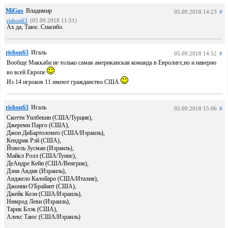
MiGus
Владимир
05.09.2018 14:23
#
rishon63
(05.09.2018 11:51)
Ах да, Таюс. Спасибо.
rishon63
Игаль
05.09.2018 14:52
#
Вообще Маккаби не только самая американская команда в Евролиге,но и наверно
во всей Европе
.
Из 14 игроков 11 имеют гражданство США
rishon63
Игаль
05.09.2018 15:06
#
Скотти Уилбекин (США/Турция),
Джереми Парго (США),
Джон ДиБартоломео (США/Израиль),
Кендрик Рэй (США),
Йовель Зусман (Израиль),
Майкл Ролл (США/Тунис),
ДеАндре Кейн (США/Венгрия),
Дэни Авдия (Израиль),
Анджело Калойаро (США/Италия),
Джонни O'Брайант (США),
Джейк Коэн (США/Израиль),
Нимрод Леви (Израиль),
Тарик Блэк (США),
Алекс Таюс (США/Израиль)