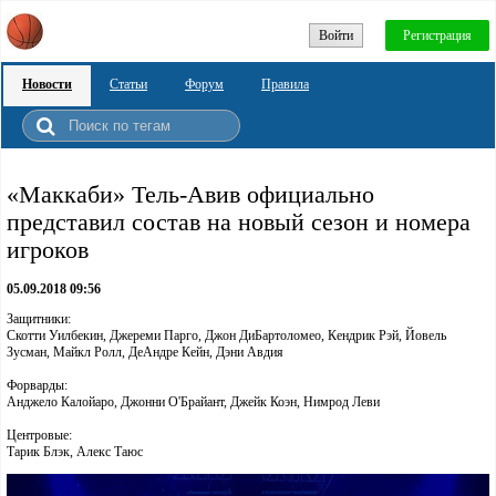
Войти
Регистрация
Новости
Статьи
Форум
Правила
«Маккаби» Тель-Авив официально
представил состав на новый сезон и номера
игроков
05.09.2018 09:56
Защитники:
Скотти Уилбекин, Джереми Парго, Джон ДиБартоломео, Кендрик Рэй, Йовель
Зусман, Майкл Ролл, ДеАндре Кейн, Дэни Авдия
Форварды:
Анджело Калойаро, Джонни O'Брайант, Джейк Коэн, Нимрод Леви
Центровые:
Тарик Блэк, Алекс Таюс