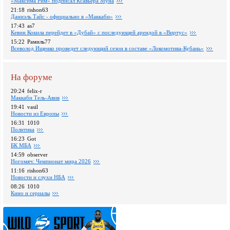
«Максима Рим» подписал Ксавьера Муна
21:18
rishon63
Даниэль Тайс - официально в «Маккаби»
17:43
as7
Кевин Кокила перейдет в «Дубай» с последующей арендой в «Виртус»
15:22
Рамиль77
Всеволод Ищенко проведет следующий сезон в составе «Локомотива-Кубань»
На форуме
20:24
felix-r
Маккаби Тель-Авив
19:41
vasil
Новости из Европы
16:31
1010
Политика
16:23
Got
БК МБА
14:59
observer
Ногомяч: Чемпионат мира 2026
11:16
rishon63
Новости и слухи НБА
08:26
1010
Кино и сериалы