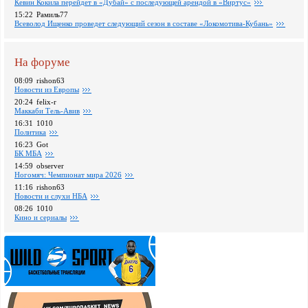
Кевин Кокила перейдет в «Дубай» с последующей арендой в «Виртус»
15:22
Рамиль77
Всеволод Ищенко проведет следующий сезон в составе «Локомотива-Кубань»
На форуме
08:09
rishon63
Новости из Европы
20:24
felix-r
Маккаби Тель-Авив
16:31
1010
Политика
16:23
Got
БК МБА
14:59
observer
Ногомяч: Чемпионат мира 2026
11:16
rishon63
Новости и слухи НБА
08:26
1010
Кино и сериалы