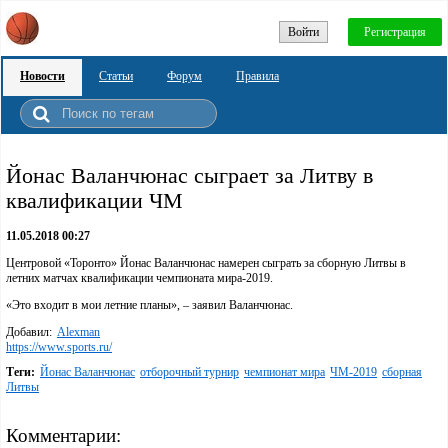
Войти
Регистрация
Новости
Статьи
Форум
Правила
Йонас Валанчюнас сыграет за Литву в
квалификации ЧМ
11.05.2018 00:27
Центровой «Торонто» Йонас Валанчюнас намерен сыграть за сборную Литвы в
летних матчах квалификации чемпионата мира-2019.
«Это входит в мои летние планы», – заявил Валанчюнас.
Добавил:
Alexman
https://www.sports.ru/
Теги:
Йонас Валанчюнас
отборочный турнир
чемпионат мира
ЧМ-2019
сборная
Литвы
Комментарии: