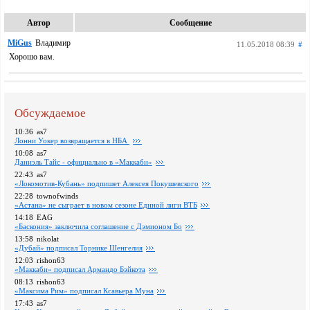
Автор
Сообщение
MiGus
Владимир
11.05.2018 08:39
#
Хорошо вам.
Обсуждаемое
10:36
as7
Лонни Уокер возвращается в НБА
10:08
as7
Даниэль Тайс - официально в «Маккаби»
22:43
as7
«Локомотив-Кубань» подпишет Алексея Покушевского
22:28
townofwinds
«Астана» не сыграет в новом сезоне Единой лиги ВТБ
14:18
EAG
«Баскония» заключила соглашение с Дэмионом Бо
13:58
nikolat
«Дубай» подписал Торнике Шенгелия
12:03
rishon63
«Маккаби» подписал Армандо Бэйкота
08:13
rishon63
«Максима Рим» подписал Ксавьера Муна
17:43
as7